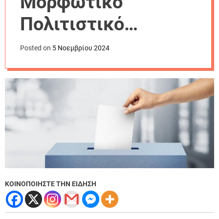
Μορφωτικό
r
m
Πολιτιστικό
o
d
Σύλλογο Σταυρού
e
Posted on
5 Νοεμβρίου 2024
ΚΟΙΝΟΠΟΙΗΣΤΕ ΤΗΝ ΕΙΔΗΣΗ