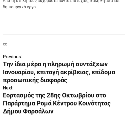
Από τη στήλη τους ευχόμαστε πάντα επιτυχίες, καλή θητεία και
δημιουργικό έργο.
xx
Previous:
Π
Την ίδια μέρα η πληρωμή συντάξεων
λ
Ιανουαρίου, επιταγή ακρίβειας, επίδομα
ο
προσωπικής διαφοράς
Next:
ή
Εορτασμός της 28ης Οκτωβρίου στο
γ
Παράρτημα Ρομά Κέντρου Κοινότητας
Δήμου Φαρσάλων
η
σ