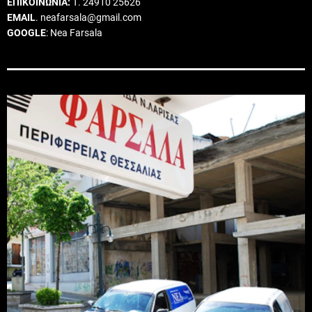
ΕΠΙΚΟΙΝΩΝΙΑ:
Τ. 24910 25626
EMAIL
. neafarsala@gmail.com
GOOGLE
: Nea Farsala