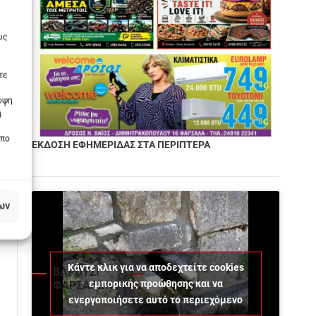
υς
τε
πόψη
η
οπο
ΕΚΔΟΣΗ ΕΦΗΜΕΡΙΔΑΣ ΣΤΑ ΠΕΡΙΠΤΕΡΑ
ων
Κάντε κλικ για να αποδεχτείτε cookies
ΒΑΡΟΥΣΙ
εμπορικής προώθησης και να
ΦΑΡΣΑΛΩΝ
ενεργοποιήσετε αυτό το περιεχόμενο