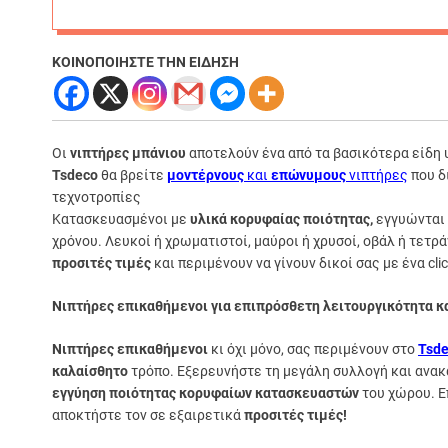
ΚΟΙΝΟΠΟΙΗΣΤΕ ΤΗΝ ΕΙΔΗΣΗ
Οι
νιπτήρες μπάνιου
αποτελούν ένα από τα βασικότερα είδη υγ
Tsdeco
θα βρείτε
μοντέρνους
και
επώνυμους
νιπτήρες
που δ
τεχνοτροπίες
Κατασκευασμένοι με
υλικά κορυφαίας ποιότητας,
εγγυώνται 
χρόνου. Λευκοί ή χρωματιστοί, μαύροι ή χρυσοί, οβάλ ή τετρά
προσιτές τιμές
και περιμένουν να γίνουν δικοί σας με ένα clic
Νιπτήρες επικαθήμενοι για επιπρόσθετη λειτουργικότητα κα
Νιπτήρες επικαθήμενοι
κι όχι μόνο, σας περιμένουν στο
Tsd
καλαίσθητο
τρόπο. Εξερευνήστε τη μεγάλη συλλογή και ανα
εγγύηση ποιότητας κορυφαίων κατασκευαστών
του χώρου. Επ
αποκτήστε τον σε εξαιρετικά
προσιτές τιμές!