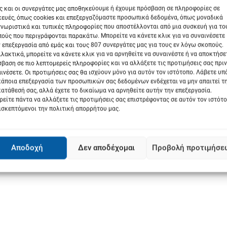
ς και οι συνεργάτες μας αποθηκεύουμε ή έχουμε πρόσβαση σε πληροφορίες σε
ευές, όπως cookies και επεξεργαζόμαστε προσωπικά δεδομένα, όπως μοναδικά
νωριστικά και τυπικές πληροφορίες που αποστέλλονται από μια συσκευή για το
ούς που περιγράφονται παρακάτω. Μπορείτε να κάνετε κλικ για να συναινέσετε
 επεξεργασία από εμάς και τους 807 συνεργάτες μας για τους εν λόγω σκοπούς.
λακτικά, μπορείτε να κάνετε κλικ για να αρνηθείτε να συναινέστε ή να αποκτήσε
βαση σε πιο λεπτομερείς πληροφορίες και να αλλάξετε τις προτιμήσεις σας πριν
ινέσετε. Οι προτιμήσεις σας θα ισχύουν μόνο για αυτόν τον ιστότοπο. Λάβετε υ
κάποια επεξεργασία των προσωπικών σας δεδομένων ενδέχεται να μην απαιτεί τ
ατάθεσή σας, αλλά έχετε το δικαίωμα να αρνηθείτε αυτήν την επεξεργασία.
είτε πάντα να αλλάξετε τις προτιμήσεις σας επιστρέφοντας σε αυτόν τον ιστότ
ισκεπτόμενοι την πολιτική απορρήτου μας.
Next:
Φυσιολογικός τοκετός vs καισαρική!
Αποδοχή
Δεν αποδέχομαι
Προβολή προτιμήσε