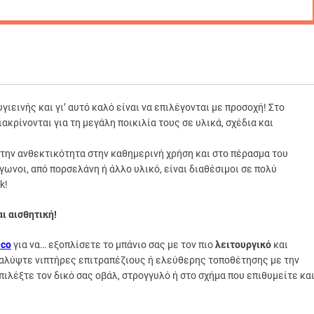
ιεινής και γι’ αυτό καλό είναι να επιλέγονται με προσοχή! Στο
ιακρίνονται για τη μεγάλη ποικιλία τους σε υλικά, σχέδια και
την ανθεκτικότητα στην καθημερινή χρήση και στο πέρασμα του
γωνοι, από πορσελάνη ή άλλο υλικό, είναι διαθέσιμοι σε πολύ
k!
ι αισθητική!
eco
για να… εξοπλίσετε το μπάνιο σας με τον πιο
λειτουργικό
και
καλύψτε νιπτήρες επιτραπέζιους ή ελεύθερης τοποθέτησης με την
ιλέξτε τον δικό σας οβάλ, στρογγυλό ή στο σχήμα που επιθυμείτε κα