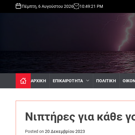
S
Πέμπτη, 6 Αυγούστου 2026
10
:
49
:
22
PM
k
i
p
t
o
c
o
n
t
e
n
ΑΡΧΙΚΗ
ΕΠΙΚΑΙΡΟΤΗΤΑ
ΠΟΛΙΤΙΚΗ
ΟΙΚΟ
t
Νιπτήρες για κάθε γ
Posted on
20 Δεκεμβρίου 2023