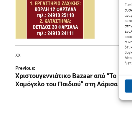
Εμεί
συσκ
αναγ
σκοπ
στην
Εναλ
πρόσ
συνα
ότι 
συγκ
XX
Μπορ
ή επ
Previous:
Π
Χριστουγεννιάτικο Bazaar από “Το
λ
Χαμόγελο του Παιδιού” στη Λάρισα
ο
ή
γ
η