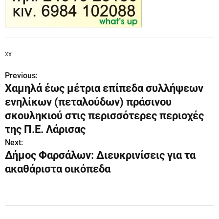
xx
Previous:
Π
Χαμηλά έως μέτρια επίπεδα συλλήψεων
λ
ενηλίκων (πεταλούδων) πράσινου
ο
σκουληκιού στις περισσότερες περιοχές
της Π.Ε. Λάρισας
ή
Next:
γ
Δήμος Φαρσάλων: Διευκρινίσεις για τα
ακαθάριστα οικόπεδα
η
σ
η