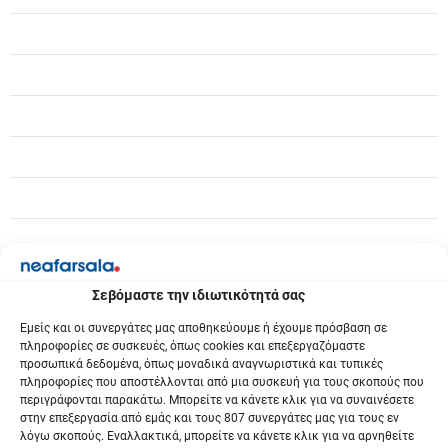
ά
ρ
θ
ρ
ω
ν
Σεβόμαστε την ιδιωτικότητά σας
Εμείς και οι συνεργάτες μας αποθηκεύουμε ή έχουμε πρόσβαση σε
πληροφορίες σε συσκευές, όπως cookies και επεξεργαζόμαστε
προσωπικά δεδομένα, όπως μοναδικά αναγνωριστικά και τυπικές
πληροφορίες που αποστέλλονται από μια συσκευή για τους σκοπούς που
περιγράφονται παρακάτω. Μπορείτε να κάνετε κλικ για να συναινέσετε
στην επεξεργασία από εμάς και τους 807 συνεργάτες μας για τους εν
λόγω σκοπούς. Εναλλακτικά, μπορείτε να κάνετε κλικ για να αρνηθείτε