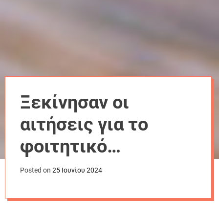
r
m
o
d
e
Ξεκίνησαν οι
αιτήσεις για το
φοιτητικό
στεγαστικό επίδομα
Posted on
25 Ιουνίου 2024
2024