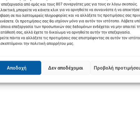
ηλότερα επιτόκια, γεγονός που αποδίδεται στον αυξημένο πιστωτικό
 επεξεργασία από εμάς και τους 807 συνεργάτες μας για τους εν λόγω σκοπούς.
λακτικά, μπορείτε να κάνετε κλικ για να αρνηθείτε να συναινέστε ή να αποκτήσε
α τις τράπεζες.
βαση σε πιο λεπτομερείς πληροφορίες και να αλλάξετε τις προτιμήσεις σας πριν
ινέσετε. Οι προτιμήσεις σας θα ισχύουν μόνο για αυτόν τον ιστότοπο. Λάβετε υ
υνοϊκά σε όρους τιμολόγησης.
κάποια επεξεργασία των προσωπικών σας δεδομένων ενδέχεται να μην απαιτεί τ
ατάθεσή σας, αλλά έχετε το δικαίωμα να αρνηθείτε αυτήν την επεξεργασία.
ιλαμβάνουν δάνεια τα οποία συγχρηματοδοτούνται από δημόσιους
είτε πάντα να αλλάξετε τις προτιμήσεις σας επιστρέφοντας σε αυτόν τον ιστότ
ισκεπτόμενοι την πολιτική απορρήτου μας.
Τράπεζας ή του Μηχανισμού Ανάκαμψης και Ανθεκτικότητας (RRF).
ς χρηματοδότησης των επιχειρήσεων ενδέχεται να είναι ακόμη πιο
Αποδοχή
Δεν αποδέχομαι
Προβολή προτιμήσε