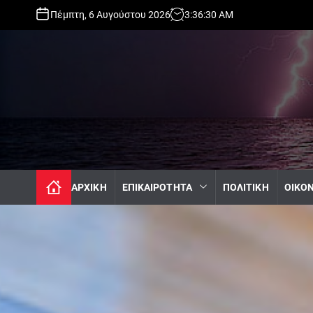
S
Πέμπτη, 6 Αυγούστου 2026
3
:
36
:
31
AM
k
i
p
t
o
c
o
n
t
e
n
ΑΡΧΙΚΗ
ΕΠΙΚΑΙΡΟΤΗΤΑ
ΠΟΛΙΤΙΚΗ
ΟΙΚΟ
t