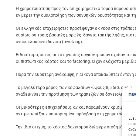
Η χρηματοδότηση προς τον επιχειρηματικό τομέα παρουσίασε
εν μέρει την ομαλοποίηση των συνθηκών ρευστότητας και τ
Οι ελληνικές επιχειρήσεις προσέφυγαν εκ νέου στις τράπεζε
κυρίως σε τρεις βασικές μορφές: δάνεια τακτής λήξης, πιστ
ανακυκλούμενα δάνεια (revolving).
Ειδικότερα, αυτές οι κατηγορίες συγκέντρωσαν σχεδόν το 
οι πιστωτικές κάρτες και το factoring, είχαν ελάχιστο μερίδι
Παρά την ευρύτερη ανάκαμψη, η εικόνα αποκαλύπτει έντονη 
Το μεγαλύτερο μέρος των κεφαλαίων -ύψους 8,5 δισ. ευρώ –
αναδεικνύει την προτίμηση των τραπεζών σε δανειολήπτες μ
Οι μικρότερες επιχειρήσεις, αν και παραμένουν κρίσιμες για
Σε
αντιμετωπίζουν περιορισμένη πρόσβαση στη χρηματοδότηση
Εμεί
συσκ
Την ίδια στιγμή, το κόστος δανεισμού διέφερε αισθητά ανάλο
αναγ
σκοπ