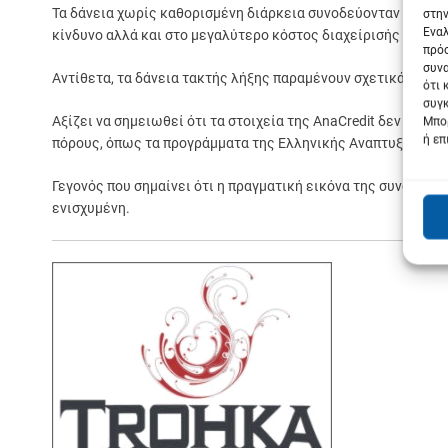
Τα δάνεια χωρίς καθορισμένη διάρκεια συνοδεύονταν από υψ
στην
Εναλ
κίνδυνο αλλά και στο μεγαλύτερο κόστος διαχείρισής τους γι
πρόσ
συνα
Αντίθετα, τα δάνεια τακτής λήξης παραμένουν σχετικά πιο ε
ότι 
συγκ
Αξίζει να σημειωθεί ότι τα στοιχεία της AnaCredit δεν περ
Μπορ
ή επ
πόρους, όπως τα προγράμματα της Ελληνικής Αναπτυξιακής 
Γεγονός που σημαίνει ότι η πραγματική εικόνα της συνολική
ενισχυμένη.