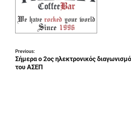
Π
Previous:
λ
Σήμερα ο 2ος ηλεκτρονικός διαγωνισμ
ο
του ΑΣΕΠ
ή
γ
η
σ
η