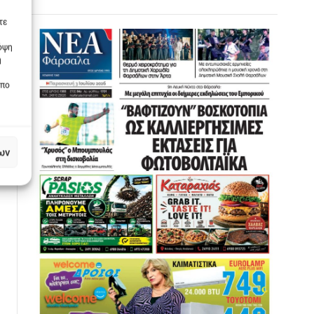
τε
πόψη
η
οπο
ων