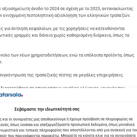
 αξιοσημείωτη άνοδο το 2024 σε σχέση με το 2023, αντανακλώντας
ην ενισχυμένη πιστοληπτική αξιολόγηση των ελληνικών τραπεζών.
ς για άντληση κεφαλαίων, με τις χορηγήσεις να κατευθύνονται
ωτικές γραμμές και δάνεια χωρίς καθορισμένη διάρκεια, όπως τα
σύνολο των νέων χρηματοδοτήσεων, ενώ τα υπόλοιπα προϊόντα, όπως
ο.
συγκέντρωση της τραπεζικής πίστης σε μεγάλες επιχειρήσεις.
 διοχετεύθηκε σε επιχειρήσεις μεγάλης κλίμακας, γεγονός που
ε χαμηλότερο ρίσκο και υψηλότερη αξιοπιστία.
 την οικονομική δραστηριότητα και την απασχόληση, συνέχισαν να
βόμαστε την ιδιωτικότητά σας
.
ς και οι συνεργάτες μας αποθηκεύουμε ή έχουμε πρόσβαση σε πληροφορίες σε
ευές, όπως cookies και επεξεργαζόμαστε προσωπικά δεδομένα, όπως μοναδικά
γα με το είδος του δανείου.
νωριστικά και τυπικές πληροφορίες που αποστέλλονται από μια συσκευή για το
ούς που περιγράφονται παρακάτω. Μπορείτε να κάνετε κλικ για να συναινέσετε