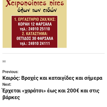
xx
Previous:
Π
Καιρός: Βροχές και καταιγίδες και σήμερα
λ
Next:
Έρχεται «χαράτσι» έως και 200€ και στις
ο
βάρκες
ή