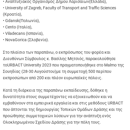
• Αναπτυξιακός Οργανισμός Δήμου Λαρισαίων(Ελλάδα),
• University of Zagreb, Faculty of Transport and Traffic Sciences
(Κροατία),
• Gdansk(Πολωνία),
• Cento (Ιταλία),
• Viladecans (Ισπανία),
• NovaGorica (Σλοβενία).
Στο πλαίσιο των παραπάνω, ο εκπρόσωπος του φορέα και
Διευθύνων Σύμβουλος κ. Βασίλης Μητσιός, παρακολούθησε
τοURBACT University 2023 που πραγματοποιήθηκε στο Malmo της
Σουηδίας (28-30 Αυγούστου)με τη συμμετοχή 500 περίπου
εκπροσώπων από 200 και πλέον ευρωπαϊκές πόλεις.
Κατά τη διάρκεια της παραπάνω εκπαίδευσης, δόθηκε η
δυνατότητα στους συμμετέχοντες να εξοικειωθούν και να
εμβαθύνουν στα εμπειρικά εργαλεία και στις μεθόδους URBACT
που άπτονται της δημιουργίας Τοπικών Ομάδων Δράσης και της
προώθησης συμμετοχικών λύσεων για την ανάπτυξη ενός
Ολοκληρωμένου Σχεδίου Δράσης για την πόλη τους.