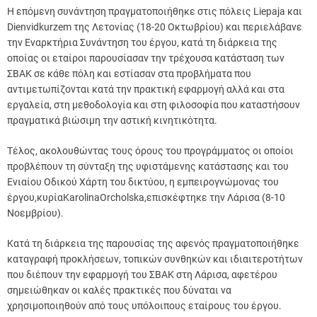
Η επόμενη συνάντηση πραγματοποιήθηκε στις πόλεις Liepaja και
Dienvidkurzem της Λετονίας (18-20 Οκτωβρίου) και περιελάβανε
την Εναρκτήρια Συνάντηση του έργου, κατά τη διάρκεια της
οποίας οι εταίροι παρουσίασαν την τρέχουσα κατάσταση των
ΣΒΑΚ σε κάθε πόλη και εστίασαν στα προβλήματα που
αντιμετωπίζονται κατά την πρακτική εφαρμογή αλλά και στα
εργαλεία, στη μεθοδολογία και στη φιλοσοφία που καταστήσουν
πραγματικά βιώσιμη την αστική κινητικότητα.
Τέλος, ακολουθώντας τους όρους του προγράμματος οι οποίοι
προβλέπουν τη σύνταξη της υφιστάμενης κατάστασης και του
Ενιαίου Οδικού Χάρτη του δικτύου, η εμπειρογνώμονας του
έργου,κυρίαKarolinaOrcholska,επισκέφτηκε την Λάρισα (8-10
Νοεμβρίου).
Κατά τη διάρκεια της παρουσίας της αφενός πραγματοποιήθηκε
καταγραφή προκλήσεων, τοπικών συνθηκών και ιδιαιτεροτήτων
που διέπουν την εφαρμογή του ΣΒΑΚ στη Λάρισα, αφετέρου
σημειώθηκαν οι καλές πρακτικές που δύναται να
χρησιμοποιηθούν από τους υπόλοιπους εταίρους του έργου.