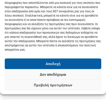
ο
πληροφορίες που αποστέλλονται από μια συσκευή για τους σκοπούς που
γεωτρήσεων ενόψει νέας καλλιεργητικής
περιγράφονται παρακάτω. Μπορείτε να κάνετε κλικ για να συναινέσετε
ή
περιόδου
στην επεξεργασία από εμάς και τους 807 συνεργάτες μας για τους εν
λόγω σκοπούς. Εναλλακτικά, μπορείτε να κάνετε κλικ για να αρνηθείτε
γ
να συναινέστε ή να αποκτήσετε πρόσβαση σε πιο λεπτομερείς
πληροφορίες και να αλλάξετε τις προτιμήσεις σας πριν συναινέσετε. Οι
η
προτιμήσεις σας θα ισχύουν μόνο για αυτόν τον ιστότοπο. Λάβετε υπόψη
ότι κάποια επεξεργασία των προσωπικών σας δεδομένων ενδέχεται να
σ
μην απαιτεί τη συγκατάθεσή σας, αλλά έχετε το δικαίωμα να αρνηθείτε
αυτήν την επεξεργασία. Μπορείτε πάντα να αλλάξετε τις προτιμήσεις σας
η
επιστρέφοντας σε αυτόν τον ιστότοπο ή επισκεπτόμενοι την πολιτική
απορρήτου μας.
ά
ρ
Αποδοχή
θ
Δεν αποδέχομαι
ρ
Προβολή προτιμήσεων
ω
ν