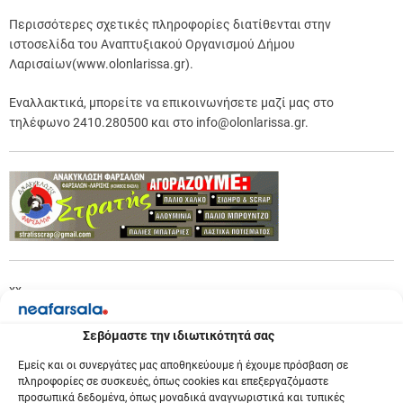
Περισσότερες σχετικές πληροφορίες διατίθενται στην
ιστοσελίδα του Αναπτυξιακού Οργανισμού Δήμου
Λαρισαίων(www.olonlarissa.gr).
Εναλλακτικά, μπορείτε να επικοινωνήσετε μαζί μας στο
τηλέφωνο 2410.280500 και στο info@olonlarissa.gr.
xx
Previous:
Π
Σεβόμαστε την ιδιωτικότητά σας
Ένα βομβαρδισμένο τοπίο!
λ
Εμείς και οι συνεργάτες μας αποθηκεύουμε ή έχουμε πρόσβαση σε
Next:
πληροφορίες σε συσκευές, όπως cookies και επεξεργαζόμαστε
Ο ΤΟΕΒ Ενιπέα για λειτουργία αρδευτικών
προσωπικά δεδομένα, όπως μοναδικά αναγνωριστικά και τυπικές