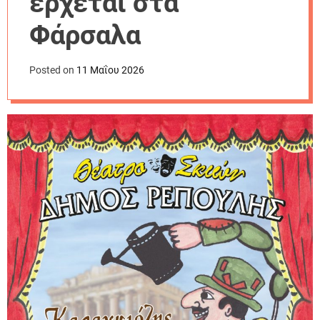
έρχεται στα
r
m
Φάρσαλα
o
d
e
Posted on
11 Μαΐου 2026