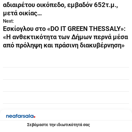
λ
αδιαιρέτου οικόπεδο, εμβαδόν 652τ.μ.,
ο
μετά οικίας…
Next:
ή
Εσκίογλου στο «DO IT GREEN THESSALY»:
γ
«Η ανθεκτικότητα των Δήμων περνά μέσα
από πρόληψη και πράσινη διακυβέρνηση»
η
σ
η
ά
ρ
θ
ρ
ω
Σεβόμαστε την ιδιωτικότητά σας