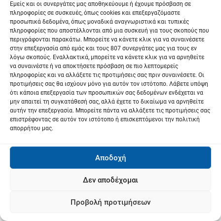
ν
Εμείς και οι συνεργάτες μας αποθηκεύουμε ή έχουμε πρόσβαση σε
πληροφορίες σε συσκευές, όπως cookies και επεξεργαζόμαστε
προσωπικά δεδομένα, όπως μοναδικά αναγνωριστικά και τυπικές
πληροφορίες που αποστέλλονται από μια συσκευή για τους σκοπούς που
περιγράφονται παρακάτω. Μπορείτε να κάνετε κλικ για να συναινέσετε
στην επεξεργασία από εμάς και τους 807 συνεργάτες μας για τους εν
λόγω σκοπούς. Εναλλακτικά, μπορείτε να κάνετε κλικ για να αρνηθείτε
να συναινέστε ή να αποκτήσετε πρόσβαση σε πιο λεπτομερείς
πληροφορίες και να αλλάξετε τις προτιμήσεις σας πριν συναινέσετε. Οι
προτιμήσεις σας θα ισχύουν μόνο για αυτόν τον ιστότοπο. Λάβετε υπόψη
ότι κάποια επεξεργασία των προσωπικών σας δεδομένων ενδέχεται να
μην απαιτεί τη συγκατάθεσή σας, αλλά έχετε το δικαίωμα να αρνηθείτε
αυτήν την επεξεργασία. Μπορείτε πάντα να αλλάξετε τις προτιμήσεις σας
επιστρέφοντας σε αυτόν τον ιστότοπο ή επισκεπτόμενοι την πολιτική
απορρήτου μας.
Αποδοχή
Δεν αποδέχομαι
Προβολή προτιμήσεων