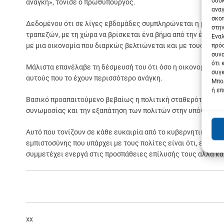
συσκ
ανάγκη», τόνισε ο πρωθυπουργός.
αναγ
σκοπ
Δεδομένου ότι σε λίγες εβδομάδες συμπληρώνεται η μαύρη ε
στην
τραπεζών, με τη χώρα να βρίσκεται ένα βήμα από την έξοδο 
Εναλ
με μια οικονομία που διαρκώς βελτιώνεται και με τους πολί
πρόσ
συνα
ότι 
Μάλιστα επανέλαβε τη δέσμευσή του ότι όσο η οικονομία θα 
συγκ
αυτούς που το έχουν περισσότερο ανάγκη.
Μπορ
ή επ
Βασικό προαπαιτούμενο βεβαίως η πολιτική σταθερότητα η ο
συνωμοσίας και την εξαπάτηση των πολιτών στην υπόθεση τ
Αυτό που τονίζουν σε κάθε ευκαιρία από το κυβερνητικό στρα
εμπιστοσύνης που υπάρχει με τους πολίτες είναι ότι, εν μέ
συμμετέχει ενεργά στις προσπάθειες επίλυσής τους αλλά κα
xx