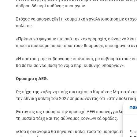
άρθρου 86 περί ευθύνης υπουργών.
Στόχος να αποφευχθεί η κομματική εργαλειοποίηση με στόχο 
πολίτες.
«Πρέπει να φύγουμε πια από την κοκορομαχία, ο ένας να λέει
προστατεύσουμε περαιτέρω τους θεσμούς», επεσήμανε ο αν
«Η πρόταση της κυβέρνησης επιδιώκει, με σεβασμό στους καν
θα θέτει σε νέα βάση το νόμο περί ευθύνης υπουργών».
Ορόσημο η ΔΕΘ.
Ως πήχη της κυβερνητικής επιτυχίας ο Κυριάκος Μητσοτάκη
την εθνική κάλπη του 2027 σημειώνοντας ότι «στην πολιτική
Θέτοντας ως ορόσημο την προσεχή ΔΕΘ προανήγγειλε νέο κ
τη μεσαία τάξη και τις αδύναμες κοινωνικά ομάδες.
Σε
«Όσο η οικονομία θα πηγαίνει καλά, τόσο το μέρισμα της αν
Εμεί