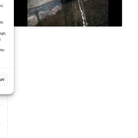
υς
ν
τε
πόψη
η
οπο
ων