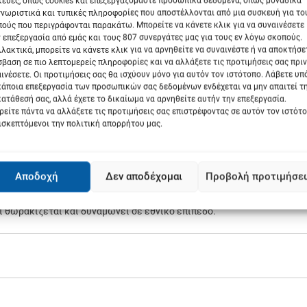
ευές, όπως cookies και επεξεργαζόμαστε προσωπικά δεδομένα, όπως μοναδικά
νωριστικά και τυπικές πληροφορίες που αποστέλλονται από μια συσκευή για το
ούς που περιγράφονται παρακάτω. Μπορείτε να κάνετε κλικ για να συναινέσετε
πέτειος του τραγικού δημοψηφίσματος, με συνέπεια το κλείσιμο τω
 επεξεργασία από εμάς και τους 807 συνεργάτες μας για τους εν λόγω σκοπούς.
στο ευρώ, ο πρωθυπουργός αντέταξε ότι η Ελλάδα πλέον είναι ισχυρή
λακτικά, μπορείτε να κάνετε κλικ για να αρνηθείτε να συναινέστε ή να αποκτήσε
τες να γίνονται συμμέτοχοι στην οικονομική πρόοδο της χώρας.
βαση σε πιο λεπτομερείς πληροφορίες και να αλλάξετε τις προτιμήσεις σας πριν
ινέσετε. Οι προτιμήσεις σας θα ισχύουν μόνο για αυτόν τον ιστότοπο. Λάβετε υ
κάποια επεξεργασία των προσωπικών σας δεδομένων ενδέχεται να μην απαιτεί τ
πηγαίνει καλά, τόσο το μέρισμα της ανάπτυξης θα επιστρέφει πίσω σε
ατάθεσή σας, αλλά έχετε το δικαίωμα να αρνηθείτε αυτήν την επεξεργασία.
είτε πάντα να αλλάξετε τις προτιμήσεις σας επιστρέφοντας σε αυτόν τον ιστότ
ισκεπτόμενοι την πολιτική απορρήτου μας.
ποία, σύμφωνα με κυβερνητικά στελέχη, απειλήθηκε με τις θεωρίες
ων Τεμπών.
Αποδοχή
Δεν αποδέχομαι
Προβολή προτιμήσε
τόπεδο είναι ότι μια από τις βασικές αιτίες της σχέσης
σω ραγδαίων γεωπολιτικών εξελίξεων, η χώρα μας όχι μόνο
ι θωρακίζεται και δυναμώνει σε εθνικό επίπεδο.