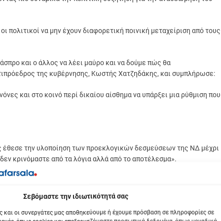
οι πολιτικοί να μην έχουν διαφορετική ποινική μεταχείριση από τους
 άσπρο και ο άλλος να λέει μαύρο και να δούμε πώς θα
τιπρόεδρος της κυβέρνησης, Κωστής Χατζηδάκης, και συμπλήρωσε:
όνες και στο κοινό περί δικαίου αίσθημα να υπάρξει μια ρύθμιση που
ς έθεσε την υλοποίηση των προεκλογικών δεσμεύσεων της ΝΔ μέχρι
 δεν κρινόμαστε από τα λόγια αλλά από το αποτέλεσμα».
ύμα φοροαπαλλαγών και φοροελαφρύνσεων για το 2026, με επίκεντρ
βόμαστε την ιδιωτικότητά σας
άπτυξης θα επιστρέφει πίσω σε αυτούς που το έχουν περισσότερο
ς και οι συνεργάτες μας αποθηκεύουμε ή έχουμε πρόσβαση σε πληροφορίες σε