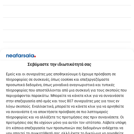
ω
ν
Σεβόμαστε την ιδιωτικότητά σας
Εμείς και οι συνεργάτες μας αποθηκεύουμε ή έχουμε πρόσβαση σε
πληροφορίες σε συσκευές, όπως cookies και επεξεργαζόμαστε
προσωπικά δεδομένα, όπως μοναδικά αναγνωριστικά και τυπικές
πληροφορίες που αποστέλλονται από μια συσκευή για τους σκοπούς που
περιγράφονται παρακάτω. Μπορείτε να κάνετε κλικ για να συναινέσετε
στην επεξεργασία από εμάς και τους 807 συνεργάτες μας για τους εν
λόγω σκοπούς. Εναλλακτικά, μπορείτε να κάνετε κλικ για να αρνηθείτε
να συναινέστε ή να αποκτήσετε πρόσβαση σε πιο λεπτομερείς
πληροφορίες και να αλλάξετε τις προτιμήσεις σας πριν συναινέσετε. Οι
προτιμήσεις σας θα ισχύουν μόνο για αυτόν τον ιστότοπο. Λάβετε υπόψη
ότι κάποια επεξεργασία των προσωπικών σας δεδομένων ενδέχεται να
μην απαιτεί τη συγκατάθεσή σας, αλλά έχετε το δικαίωμα να αρνηθείτε