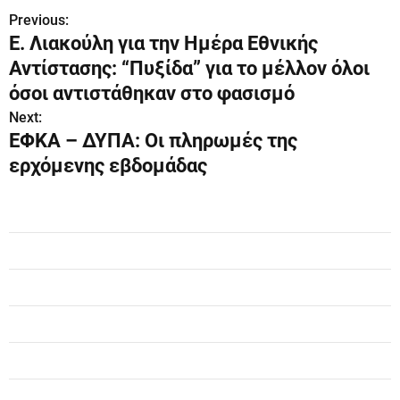
Previous:
Π
Ε. Λιακούλη για την Ημέρα Εθνικής
λ
Αντίστασης: “Πυξίδα” για το μέλλον όλοι
ο
όσοι αντιστάθηκαν στο φασισμό
Next:
ή
ΕΦΚΑ – ΔΥΠΑ: Οι πληρωμές της
γ
ερχόμενης εβδομάδας
η
σ
η
ά
ρ
θ
ρ