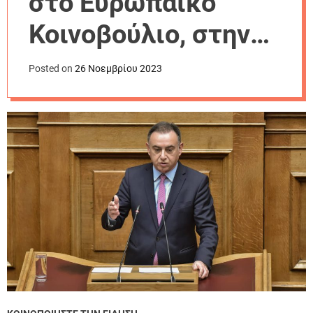
στο Ευρωπαϊκό
r
m
Κοινοβούλιο, στην
o
d
Επιτροπή
e
Posted on
26 Νοεμβρίου 2023
Πολιτισμού και
Παιδείας