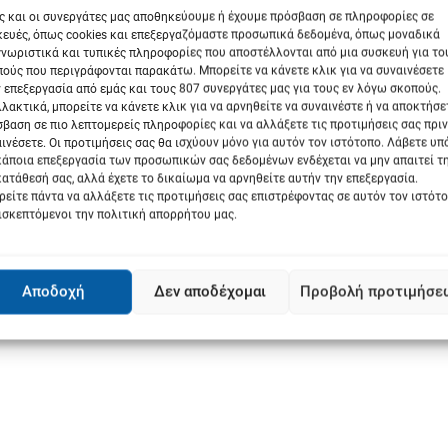
ς και οι συνεργάτες μας αποθηκεύουμε ή έχουμε πρόσβαση σε πληροφορίες σε
ευές, όπως cookies και επεξεργαζόμαστε προσωπικά δεδομένα, όπως μοναδικά
νωριστικά και τυπικές πληροφορίες που αποστέλλονται από μια συσκευή για το
ούς που περιγράφονται παρακάτω. Μπορείτε να κάνετε κλικ για να συναινέσετε
 επεξεργασία από εμάς και τους 807 συνεργάτες μας για τους εν λόγω σκοπούς.
λακτικά, μπορείτε να κάνετε κλικ για να αρνηθείτε να συναινέστε ή να αποκτήσε
βαση σε πιο λεπτομερείς πληροφορίες και να αλλάξετε τις προτιμήσεις σας πριν
ινέσετε. Οι προτιμήσεις σας θα ισχύουν μόνο για αυτόν τον ιστότοπο. Λάβετε υ
κάποια επεξεργασία των προσωπικών σας δεδομένων ενδέχεται να μην απαιτεί τ
ατάθεσή σας, αλλά έχετε το δικαίωμα να αρνηθείτε αυτήν την επεξεργασία.
είτε πάντα να αλλάξετε τις προτιμήσεις σας επιστρέφοντας σε αυτόν τον ιστότ
ισκεπτόμενοι την πολιτική απορρήτου μας.
Αποδοχή
Δεν αποδέχομαι
Προβολή προτιμήσε