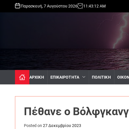
S
Παρασκευή, 7 Αυγούστου 2026
11
:
43
:
13
AM
k
i
p
t
o
c
o
n
t
e
n
ΑΡΧΙΚΗ
ΕΠΙΚΑΙΡΟΤΗΤΑ
ΠΟΛΙΤΙΚΗ
ΟΙΚΟ
t
Πέθανε ο Βόλφγκανγ
Posted on
27 Δεκεμβρίου 2023