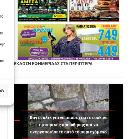
υς
τε
πόψη
η
οπο
ΕΚΔΟΣΗ ΕΦΗΜΕΡΙΔΑΣ ΣΤΑ ΠΕΡΙΠΤΕΡΑ
ων
Κάντε κλικ για να αποδεχτείτε cookies
ΒΑΡΟΥΣΙ
εμπορικής προώθησης και να
ΦΑΡΣΑΛΩΝ
ενεργοποιήσετε αυτό το περιεχόμενο