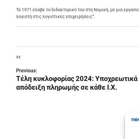
Το 1971 έλαβε το διδακτορικό του στη Νομική, με μια εργασ
λογιστή στις λογιστικές επιχειρήσεις”.
xx
Previous:
Π
Τέλη κυκλοφορίας 2024: Υποχρεωτικά
λ
απόδειξη πληρωμής σε κάθε Ι.Χ.
ο
ή
γ
η
Σε