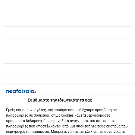
ή
γ
η
σ
η
ά
ρ
θ
ρ
Σεβόμαστε την ιδιωτικότητά σας
ω
Εμείς και οι συνεργάτες μας αποθηκεύουμε ή έχουμε πρόσβαση σε
πληροφορίες σε συσκευές, όπως cookies και επεξεργαζόμαστε
ν
προσωπικά δεδομένα, όπως μοναδικά αναγνωριστικά και τυπικές
πληροφορίες που αποστέλλονται από μια συσκευή για τους σκοπούς που
περιγράφονται παρακάτω. Μπορείτε να κάνετε κλικ για να συναινέσετε