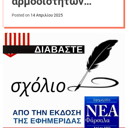
αρμοδιοτήτων…
r
m
o
Posted on
14 Απριλίου 2025
d
e