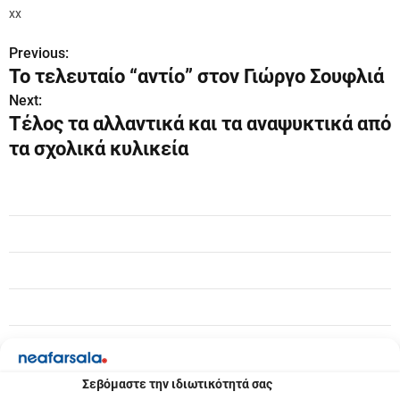
xx
Previous:
Π
Το τελευταίο “αντίο” στον Γιώργο Σουφλιά
λ
Next:
Τέλος τα αλλαντικά και τα αναψυκτικά από
ο
τα σχολικά κυλικεία
ή
γ
η
σ
η
ά
ρ
Σεβόμαστε την ιδιωτικότητά σας
θ