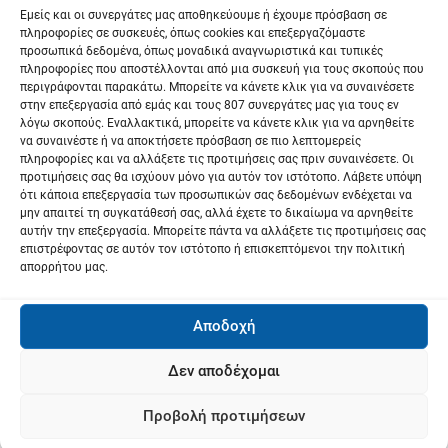
Εμείς και οι συνεργάτες μας αποθηκεύουμε ή έχουμε πρόσβαση σε
ρ
πληροφορίες σε συσκευές, όπως cookies και επεξεργαζόμαστε
προσωπικά δεδομένα, όπως μοναδικά αναγνωριστικά και τυπικές
ω
πληροφορίες που αποστέλλονται από μια συσκευή για τους σκοπούς που
περιγράφονται παρακάτω. Μπορείτε να κάνετε κλικ για να συναινέσετε
ν
στην επεξεργασία από εμάς και τους 807 συνεργάτες μας για τους εν
λόγω σκοπούς. Εναλλακτικά, μπορείτε να κάνετε κλικ για να αρνηθείτε
να συναινέστε ή να αποκτήσετε πρόσβαση σε πιο λεπτομερείς
πληροφορίες και να αλλάξετε τις προτιμήσεις σας πριν συναινέσετε. Οι
προτιμήσεις σας θα ισχύουν μόνο για αυτόν τον ιστότοπο. Λάβετε υπόψη
ότι κάποια επεξεργασία των προσωπικών σας δεδομένων ενδέχεται να
μην απαιτεί τη συγκατάθεσή σας, αλλά έχετε το δικαίωμα να αρνηθείτε
αυτήν την επεξεργασία. Μπορείτε πάντα να αλλάξετε τις προτιμήσεις σας
επιστρέφοντας σε αυτόν τον ιστότοπο ή επισκεπτόμενοι την πολιτική
απορρήτου μας.
Αποδοχή
Δεν αποδέχομαι
Προβολή προτιμήσεων