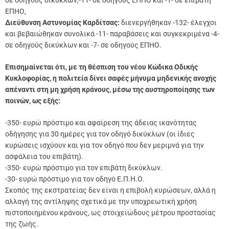
ΕΠΗΟ,
Διεύθυνση Αστυνομίας Καρδίτσας:
διενεργήθηκαν -132- έλεγχοι
και βεβαιώθηκαν συνολικά -11- παραβάσεις και συγκεκριμένα -4-
σε οδηγούς δικύκλων και -7- σε οδηγούς ΕΠΗΟ.
Επισημαίνεται ότι, με τη θέσπιση του νέου Κώδικα Οδικής
Κυκλοφορίας, η πολιτεία δίνει σαφές μήνυμα μηδενικής ανοχής
απέναντι στη μη χρήση κράνους, μέσω της αυστηροποίησης των
ποινών, ως εξής:
-350- ευρώ πρόστιμο και αφαίρεση της άδειας ικανότητας
οδήγησης για 30 ημέρες για τον οδηγό δικύκλων (οι ίδιες
κυρώσεις ισχύουν και για τον οδηγό που δεν μεριμνά για την
ασφάλεια του επιβάτη).
-350- ευρώ πρόστιμο για τον επιβάτη δικύκλων.
-30- ευρώ πρόστιμο για τον οδηγό Ε.Π.Η.Ο.
Σκοπός της εκστρατείας δεν είναι η επιβολή κυρώσεων, αλλά η
αλλαγή της αντίληψης σχετικά με την υποχρεωτική χρήση
πιστοποιημένου κράνους, ως στοιχειώδους μέτρου προστασίας
της ζωής.