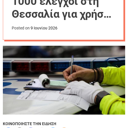
1000 έλεγχοι στη
r
m
Θεσσαλία για χρήση
o
d
κράνους
e
Posted on
9 Ιουνίου 2026
-Διαπιστώθηκαν 75
παραβάσεις
ΚΟΙΝΟΠΟΙΗΣΤΕ ΤΗΝ ΕΙΔΗΣΗ