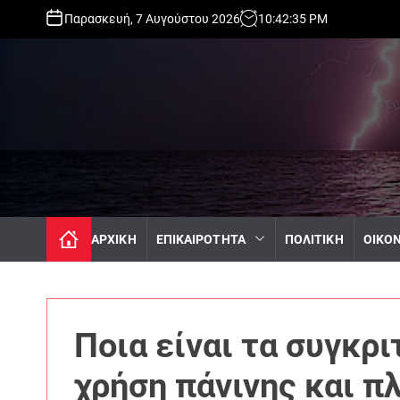
S
Παρασκευή, 7 Αυγούστου 2026
10
:
42
:
36
PM
k
i
p
t
o
c
o
n
t
e
n
ΑΡΧΙΚΗ
ΕΠΙΚΑΙΡΟΤΗΤΑ
ΠΟΛΙΤΙΚΗ
ΟΙΚΟ
t
Ποια είναι τα συγκρ
χρήση πάνινης και π