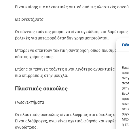
Είναι επίσης πιο ελκυστικές οπτικά από τις πλαστικές σακού
Μειονεκτήματα
Οι πάνινες τσάντες μπορεί να είναι ογκώδεις και βαρύτερες
βολικές για μεταφορά όταν δεν χρησιμοποιούνται.
Μπορεί να απαιτούν τακτική συντήρηση, όπως πλύσιμο, για ν
κόστος χρήσης τους.
Σε
Εμεί
Επίσης οι πάνινες τσάντες είναι λιγότερο ανθεκτικές στο νε
συσκ
πιο επιρρεπείς στην μούχλα.
αναγ
σκοπ
Πλαστικές σακούλες
στην
Εναλ
πρόσ
Πλεονεκτήματα
συνα
ότι 
συγκ
Οι πλαστικές σακούλες είναι ελαφριές και εύκολες στη μετα
Μπορ
Είναι αδιάβροχες, ενώ είναι σχετικά φθηνές και ευρέως διαθ
ή επ
ανθρώπους.