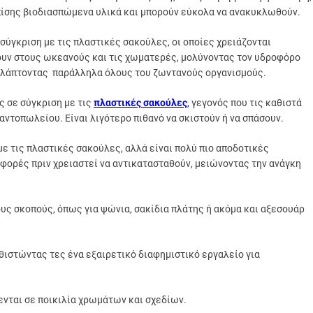
πίσης βιοδιασπώμενα υλικά και μπορούν εύκολα να ανακυκλωθούν.
σύγκριση με τις πλαστικές σακούλες, οι οποίες χρειάζονται
ουν στους ωκεανούς και τις χωματερές, μολύνοντας τον υδροφόρο
 βλάπτοντας παράλληλα όλους του ζωντανούς οργανισμούς.
ς σε σύγκριση με τις
πλαστικές σακούλες
,
γεγονός που τις καθιστά
ντοπωλείου. Είναι λιγότερο πιθανό να σκιστούν ή να σπάσουν.
 με τις πλαστικές σακούλες, αλλά είναι πολύ πιο αποδοτικές
ορές πριν χρειαστεί να αντικατασταθούν, μειώνοντας την ανάγκη
υς σκοπούς, όπως για ψώνια, σακίδια πλάτης ή ακόμα και αξεσουάρ
θιστώντας τες ένα εξαιρετικό διαφημιστικό εργαλείο για
ενται σε ποικιλία χρωμάτων και σχεδίων.