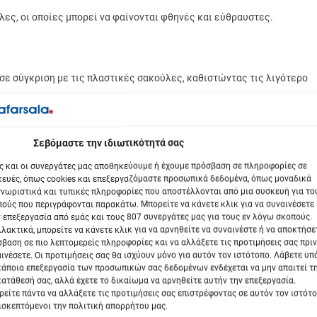
λες, οι οποίες μπορεί να φαίνονται φθηνές και εύθραυστες.
 σε σύγκριση με τις πλαστικές σακούλες, καθιστώντας τις λιγότερο
α διατηρούνται καθαρές, γεγονός που μπορεί να αυξήσει το συνολικό
βόμαστε την ιδιωτικότητά σας
ς και οι συνεργάτες μας αποθηκεύουμε ή έχουμε πρόσβαση σε πληροφορίες σε
ρό σε σύγκριση με τις πλαστικές σακούλες, γεγονός που τις καθιστά
ευές, όπως cookies και επεξεργαζόμαστε προσωπικά δεδομένα, όπως μοναδικά
νωριστικά και τυπικές πληροφορίες που αποστέλλονται από μια συσκευή για το
ούς που περιγράφονται παρακάτω. Μπορείτε να κάνετε κλικ για να συναινέσετε
 επεξεργασία από εμάς και τους 807 συνεργάτες μας για τους εν λόγω σκοπούς.
λακτικά, μπορείτε να κάνετε κλικ για να αρνηθείτε να συναινέστε ή να αποκτήσε
βαση σε πιο λεπτομερείς πληροφορίες και να αλλάξετε τις προτιμήσεις σας πριν
ινέσετε. Οι προτιμήσεις σας θα ισχύουν μόνο για αυτόν τον ιστότοπο. Λάβετε υ
κάποια επεξεργασία των προσωπικών σας δεδομένων ενδέχεται να μην απαιτεί τ
ατάθεσή σας, αλλά έχετε το δικαίωμα να αρνηθείτε αυτήν την επεξεργασία.
φορά, καθιστώντας τις μια βολική επιλογή για καθημερινή χρήση.
είτε πάντα να αλλάξετε τις προτιμήσεις σας επιστρέφοντας σε αυτόν τον ιστότ
έσιμες, καθιστώντας τις μια πιο προσιτή επιλογή για πολλούς
ισκεπτόμενοι την πολιτική απορρήτου μας.