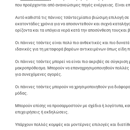
που προέρχονται από ανανεώσιμες πηγές ενέργειας. Είναι ε
Αυτό καθιστά τις πάνινες τσάντεςμίαπιο βιώσιμη επιλογή σε 
εκατοντάδες χρόνια για να αποσυντεθούν και συχνά καταλήγ
ορίζοντα και τα υπόγεια νερά κατά την αποσύνθεση τουςκαι
Οι πάνινες τσάντες είναι πολύ πιο ανθεκτικές και πιο δυνατέ
ιδανικές για τη μεταφορά βαρέων αντικειμένων όπως είδη πα
Οι πάνινες τσάντες μπορεί να είναι πιο ακριβές σε σύγκριση
μακροπρόθεσμα. Μπορούν να επαναχρησιμοποιηθούν πολλές φ
για συνεχόμενες αγορές.
Οι πάνινες τσάντες μπορούν να χρησιμοποιηθούν για διάφορο
μόδας.
Μπορούν επίσης να προσαρμοστούν με σχέδια ή λογότυπα, κα
επιχειρήσεις ή εκδηλώσεις.
Υπάρχουν πολλές κομψές και μοντέρνες επιλογές και διατίθ