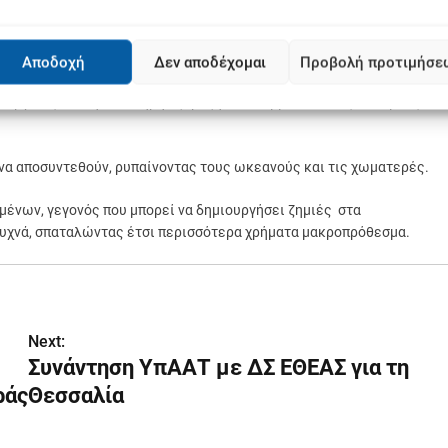
Αποδοχή
Δεν αποδέχομαι
Προβολή προτιμήσε
επιπτώσεις, συμβάλλοντας στη ρύπανση και βλάπτοντας την φύση.
νέργειας, που η δαπανηρή εξόρυξή του, συμβάλλει στις εκπομπές
 να αποσυντεθούν, ρυπαίνοντας τους ωκεανούς και τις χωματερές.
μένων, γεγονός που μπορεί να δημιουργήσει ζημιές στα
 συχνά, σπαταλώντας έτσι περισσότερα χρήματα μακροπρόθεσμα.
Next:
Συνάντηση ΥπΑΑΤ με ΔΣ ΕΘΕΑΣ για τη
ράς
Θεσσαλία