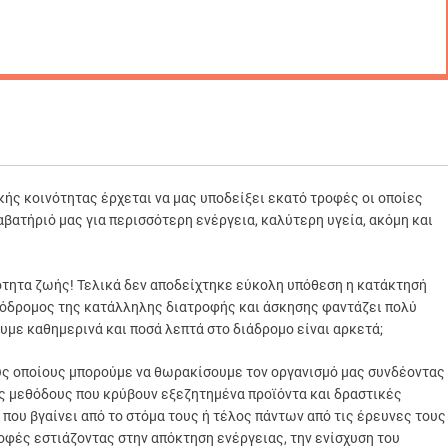
κής κοινότητας έρχεται να μας υποδείξει εκατό τροφές οι οποίες
αβατήριό μας για περισσότερη ενέργεια, καλύτερη υγεία, ακόμη και
ότητα ζωής! Τελικά δεν αποδείχτηκε εύκολη υπόθεση η κατάκτησή
νόδρομος της κατάλληλης διατροφής και άσκησης φαντάζει πολύ
με καθημερινά και ποσά λεπτά στο διάδρομο είναι αρκετά;
υς οποίους μπορούμε να θωρακίσουμε τον οργανισμό μας συνδέοντας
ις μεθόδους που κρύβουν εξεζητημένα προϊόντα και δραστικές
 που βγαίνει από το στόμα τους ή τέλος πάντων από τις έρευνες τους
φές εστιάζοντας στην απόκτηση ενέργειας, την ενίσχυση του