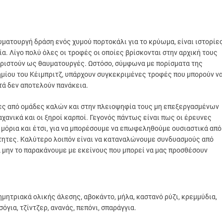
αυματουργή δράση ενός χυμού πορτοκάλι για το κρύωμα, είναι ιστορίε
ία. Λίγο πολύ όλες οι τροφές οι οποίες βρίσκονται στην αρχική τους
ηριστούν ως θαυματουργές. Ωστόσο, σύμφωνα με πορίσματα της
μίου του Κέιμπριτζ, υπάρχουν συγκεκριμένες τροφές που μπορούν ν
τά δεν αποτελούν πανάκεια.
ες από ομάδες καλών και στην πλειοψηφία τους μη επεξεργασμένων
αχανικά και οι ξηροί καρποί. Γεγονός πάντως είναι πως οι έρευνες
 μόρια και έτσι, για να μπορέσουμε να επωφεληθούμε ουσιαστικά από
τητες. Καλύτερο λοιπόν είναι να καταναλώνουμε συνδυασμούς από
μην το παρακάνουμε με εκείνους που μπορεί να μας προσθέσουν
ητριακά ολικής άλεσης, αβοκάντο, μήλα, καστανό ρύζι, κρεμμύδια,
σόγια, τζίντζερ, ανανάς, πεπόνι, σπαράγγια.