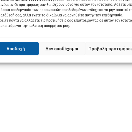
ινέσετε. Οι προτιμήσεις σας θα ισχύουν μόνο για αυτόν τον ιστότοπο. Λάβετε υ
Next:
κάποια επεξεργασία των προσωπικών σας δεδομένων ενδέχεται να μην απαιτεί τ
Ενημέρωση Συλλόγου Τριτέκνων Επαρχία
ατάθεσή σας, αλλά έχετε το δικαίωμα να αρνηθείτε αυτήν την επεξεργασία.
από
Φαρσάλων
είτε πάντα να αλλάξετε τις προτιμήσεις σας επιστρέφοντας σε αυτόν τον ιστότ
ισκεπτόμενοι την πολιτική απορρήτου μας.
Αποδοχή
Δεν αποδέχομαι
Προβολή προτιμήσε