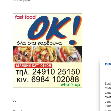
φασκόμηλο.
Σε
Εμεί
συσκ
αναγ
σκοπ
xx
στην
Εναλ
πρόσ