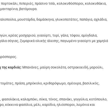
πορτοκάλι, πιπεριές, πράσινο τσάι, κολοκυθόσποροι, κολοκυθάκια,
 μανταρίνια, βατόμουρα.
γαλοπούλα, μουστάρδα, δαμάσκηνα, γλυκοπατάτες, παπάγια, αχλάδια,
γών, κρέας μοσχαριού, γιαούρτι, τυρί, γάλα, τόφου, αμύγδαλα,
 γάλα σόγιας, ζυμαρικά ολικής άλεσης, παγωμένο γιαούρτι με χαμηλά
αρόσπορος.
 της καρδιάς:
Μπανάνες, μαύρη σοκολάτα, οστρακοειδή, μαρούλι,
 τομάτες, πράσα, μπρόκολο, κριθαρόψωμο, σμέουρα, βασιλικός,
 φασολάκια, καλαμπόκι, σύκα, τόνος, σπανάκι, γογγύλια, κοτόπουλο,
ο, κόκκινα φασόλια, μέλι, καρύδια, ηλιόσποροι, λεμόνια και