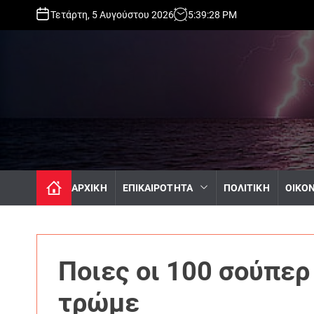
S
Τετάρτη, 5 Αυγούστου 2026
5
:
39
:
29
PM
k
i
p
t
o
c
o
n
t
e
n
ΑΡΧΙΚΗ
ΕΠΙΚΑΙΡΟΤΗΤΑ
ΠΟΛΙΤΙΚΗ
ΟΙΚΟ
t
Ποιες οι 100 σούπερ
τρώμε