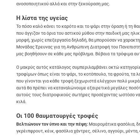
ανοσοποιητικού αλλά και στην ξεκούραση μας.
Η λίστα της υγείας
Το πόσο καλό κάνει το καρότο και το ψάρι στην όραση ή τη θ
που άγγιζαν τα όρια του αστικού μύθου στην παιδική μας ηλικ
μορφή, χωρίς επεξεργασία δηλαδή, θα μπορούσαν να χαρακτ
Μονάδας Έρευνας για τη Ανθρώπινη Διατροφή του Πανεπιστη
μας βοηθήσουν σε κάθε μας πρόβλημα. Βέβαια τα τρόφιμα αυ
Ο μακρύς αυτός κατάλογος συμπεριλαμβάνει οκτώ κατηγορί
τροφίμων όπως είναι το ψάρι, το κοτόπουλο, τα φρούτα, τα λ
που γίνονται για κάθε τροφή ξεχωριστά ελέγχουν πολύ μικρά
αυτά θα πρέπει να καταναλώνουμε εξαιρετικά μεγάλες ποσό
αυτούς τους διατροφικούς σωτήρες προσέχοντας ωστόσο να 
κιλά.
Οι 100 θαυματουργές τροφές
Βελτιώνουν τον ύπνο και την πέψη:
Μαυρομάτικα φασόλια, δημ
γκρέιπφρουτ, κέικ, φασόλια χάντρες, σέλινο, αγγούρι, μέντα, 