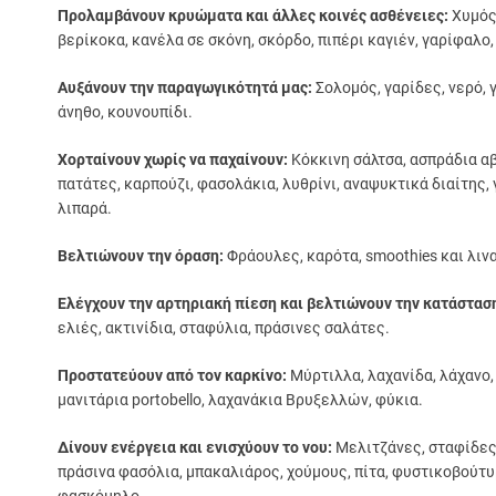
Προλαμβάνουν κρυώματα και άλλες κοινές ασθένειες:
Χυμός 
βερίκοκα, κανέλα σε σκόνη, σκόρδο, πιπέρι καγιέν, γαρίφαλο,
Αυξάνουν την παραγωγικότητά μας:
Σολομός, γαρίδες, νερό, 
άνηθο, κουνουπίδι.
Χορταίνουν χωρίς να παχαίνουν:
Κόκκινη σάλτσα, ασπράδια αβ
πατάτες, καρπούζι, φασολάκια, λυθρίνι, αναψυκτικά διαίτης,
λιπαρά.
Βελτιώνουν την όραση:
Φράουλες, καρότα, smoothies και λιν
Ελέγχουν την αρτηριακή πίεση και βελτιώνουν την κατάσταση
ελιές, ακτινίδια, σταφύλια, πράσινες σαλάτες.
Προστατεύουν από τον καρκίνο:
Μύρτιλλα, λαχανίδα, λάχανο,
μανιτάρια portobello, λαχανάκια Βρυξελλών, φύκια.
Δίνουν ενέργεια και ενισχύουν το νου:
Μελιτζάνες, σταφίδες,
πράσινα φασόλια, μπακαλιάρος, χούμους, πίτα, φυστικοβούτυρ