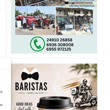
υς
τε