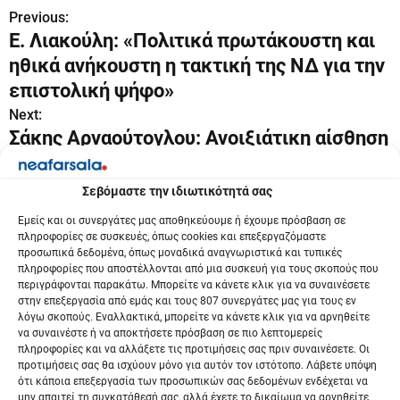
Previous:
Π
Ε. Λιακούλη: «Πολιτικά πρωτάκουστη και
λ
ηθικά ανήκουστη η τακτική της ΝΔ για την
ο
επιστολική ψήφο»
Next:
ή
Σάκης Αρναούτογλου: Ανοιξιάτικη αίσθηση
γ
αύριο με άνοδο της θερμοκρασίας
η
Σεβόμαστε την ιδιωτικότητά σας
σ
Εμείς και οι συνεργάτες μας αποθηκεύουμε ή έχουμε πρόσβαση σε
πληροφορίες σε συσκευές, όπως cookies και επεξεργαζόμαστε
προσωπικά δεδομένα, όπως μοναδικά αναγνωριστικά και τυπικές
η
πληροφορίες που αποστέλλονται από μια συσκευή για τους σκοπούς που
περιγράφονται παρακάτω. Μπορείτε να κάνετε κλικ για να συναινέσετε
ά
στην επεξεργασία από εμάς και τους 807 συνεργάτες μας για τους εν
λόγω σκοπούς. Εναλλακτικά, μπορείτε να κάνετε κλικ για να αρνηθείτε
ρ
να συναινέστε ή να αποκτήσετε πρόσβαση σε πιο λεπτομερείς
πληροφορίες και να αλλάξετε τις προτιμήσεις σας πριν συναινέσετε. Οι
θ
προτιμήσεις σας θα ισχύουν μόνο για αυτόν τον ιστότοπο. Λάβετε υπόψη
ότι κάποια επεξεργασία των προσωπικών σας δεδομένων ενδέχεται να
ρ
μην απαιτεί τη συγκατάθεσή σας, αλλά έχετε το δικαίωμα να αρνηθείτε