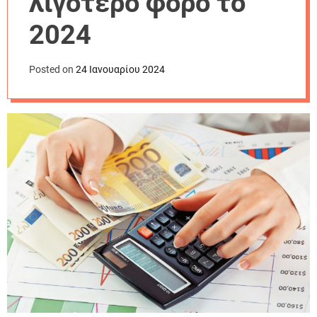
λιγότερο φόρο το
r
m
2024
o
d
e
Posted on
24 Ιανουαρίου 2024