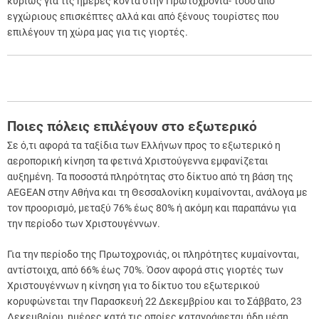
κυρίως για τις ημέρες κοντά στην Πρωτοχρονιά- τόσο από
εγχώριους επισκέπτες αλλά και από ξένους τουρίστες που
επιλέγουν τη χώρα μας για τις γιορτές.
Ποιες πόλεις επιλέγουν στο εξωτερικό
Σε ό,τι αφορά τα ταξίδια των Ελλήνων προς το εξωτερικό η
αεροπορική κίνηση τα φετινά Χριστούγεννα εμφανίζεται
αυξημένη. Τα ποσοστά πληρότητας στο δίκτυο από τη βάση της
AEGEAN στην Αθήνα και τη Θεσσαλονίκη κυμαίνονται, ανάλογα με
τον προορισμό, μεταξύ 76% έως 80% ή ακόμη και παραπάνω για
την περίοδο των Χριστουγέννων.
Για την περίοδο της Πρωτοχρονιάς, οι πληρότητες κυμαίνονται,
αντίστοιχα, από 66% έως 70%. Όσον αφορά στις γιορτές των
Χριστουγέννων η κίνηση για το δίκτυο του εξωτερικού
κορυφώνεται την Παρασκευή 22 Δεκεμβρίου και το Σάββατο, 23
Δεκεμβρίου, ημέρες κατά τις οποίες καταγράφεται ήδη μέση