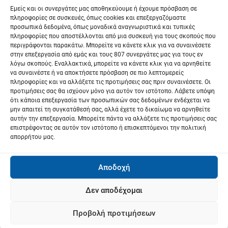
ω
Εμείς και οι συνεργάτες μας αποθηκεύουμε ή έχουμε πρόσβαση σε
πληροφορίες σε συσκευές, όπως cookies και επεξεργαζόμαστε
ν
προσωπικά δεδομένα, όπως μοναδικά αναγνωριστικά και τυπικές
πληροφορίες που αποστέλλονται από μια συσκευή για τους σκοπούς που
περιγράφονται παρακάτω. Μπορείτε να κάνετε κλικ για να συναινέσετε
στην επεξεργασία από εμάς και τους 807 συνεργάτες μας για τους εν
λόγω σκοπούς. Εναλλακτικά, μπορείτε να κάνετε κλικ για να αρνηθείτε
να συναινέστε ή να αποκτήσετε πρόσβαση σε πιο λεπτομερείς
πληροφορίες και να αλλάξετε τις προτιμήσεις σας πριν συναινέσετε. Οι
προτιμήσεις σας θα ισχύουν μόνο για αυτόν τον ιστότοπο. Λάβετε υπόψη
ότι κάποια επεξεργασία των προσωπικών σας δεδομένων ενδέχεται να
μην απαιτεί τη συγκατάθεσή σας, αλλά έχετε το δικαίωμα να αρνηθείτε
αυτήν την επεξεργασία. Μπορείτε πάντα να αλλάξετε τις προτιμήσεις σας
επιστρέφοντας σε αυτόν τον ιστότοπο ή επισκεπτόμενοι την πολιτική
απορρήτου μας.
Αποδοχή
Δεν αποδέχομαι
Προβολή προτιμήσεων