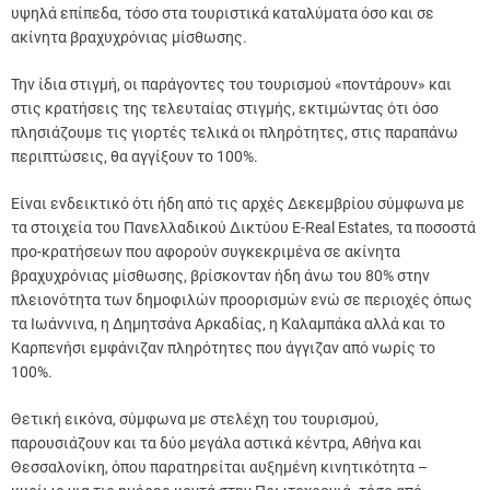
υψηλά επίπεδα, τόσο στα τουριστικά καταλύματα όσο και σε
ακίνητα βραχυχρόνιας μίσθωσης.
Την ίδια στιγμή, οι παράγοντες του τουρισμού «ποντάρουν» και
στις κρατήσεις της τελευταίας στιγμής, εκτιμώντας ότι όσο
πλησιάζουμε τις γιορτές τελικά οι πληρότητες, στις παραπάνω
περιπτώσεις, θα αγγίξουν το 100%.
Είναι ενδεικτικό ότι ήδη από τις αρχές Δεκεμβρίου σύμφωνα με
τα στοιχεία του Πανελλαδικού Δικτύου E-Real Estates, τα ποσοστά
προ-κρατήσεων που αφορούν συγκεκριμένα σε ακίνητα
βραχυχρόνιας μίσθωσης, βρίσκονταν ήδη άνω του 80% στην
πλειονότητα των δημοφιλών προορισμών ενώ σε περιοχές όπως
τα Ιωάννινα, η Δημητσάνα Αρκαδίας, η Καλαμπάκα αλλά και το
Καρπενήσι εμφάνιζαν πληρότητες που άγγιζαν από νωρίς το
100%.
Θετική εικόνα, σύμφωνα με στελέχη του τουρισμού,
παρουσιάζουν και τα δύο μεγάλα αστικά κέντρα, Αθήνα και
Θεσσαλονίκη, όπου παρατηρείται αυξημένη κινητικότητα –