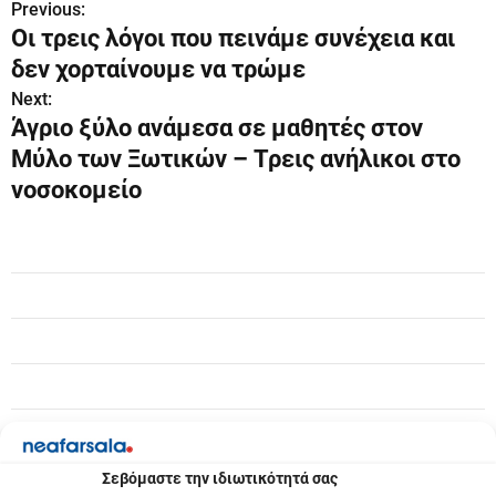
Previous:
Π
Οι τρεις λόγοι που πεινάμε συνέχεια και
λ
δεν χορταίνουμε να τρώμε
ο
Next:
Άγριο ξύλο ανάμεσα σε μαθητές στον
ή
Μύλο των Ξωτικών – Τρεις ανήλικοι στο
γ
νοσοκομείο
η
σ
η
ά
ρ
θ
ρ
Σεβόμαστε την ιδιωτικότητά σας