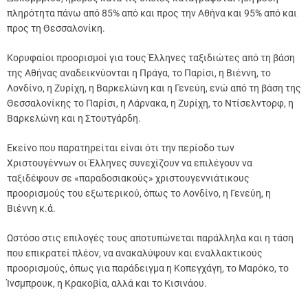
πληρότητα πάνω από 85% από και προς την Αθήνα και 95% από και
προς τη Θεσσαλονίκη.
Κορυφαίοι προορισμοί για τους Έλληνες ταξιδιώτες από τη βάση
της Αθήνας αναδεικνύονται η Πράγα, το Παρίσι, η Βιέννη, το
Λονδίνο, η Ζυρίχη, η Βαρκελώνη και η Γενεύη, ενώ από τη βάση της
Θεσσαλονίκης το Παρίσι, η Λάρνακα, η Ζυρίχη, το Ντίσελντορφ, η
Βαρκελώνη και η Στουτγάρδη.
Εκείνο που παρατηρείται είναι ότι την περίοδο των
Χριστουγέννων οι Έλληνες συνεχίζουν να επιλέγουν να
ταξιδέψουν σε «παραδοσιακούς» χριστουγεννιάτικους
προορισμούς του εξωτερικού, όπως το Λονδίνο, η Γενεύη, η
Βιέννη κ.ά.
Ωστόσο στις επιλογές τους αποτυπώνεται παράλληλα και η τάση
που επικρατεί πλέον, να ανακαλύψουν και εναλλακτικούς
προορισμούς, όπως για παράδειγμα η Κοπεγχάγη, το Μαρόκο, το
Ίνσμπρουκ, η Κρακοβία, αλλά και το Κισινάου.