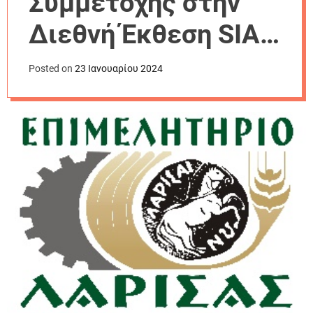
Συμμετοχής στην
r
m
Διεθνή Έκθεση SIAL
o
d
2024
e
Posted on
23 Ιανουαρίου 2024