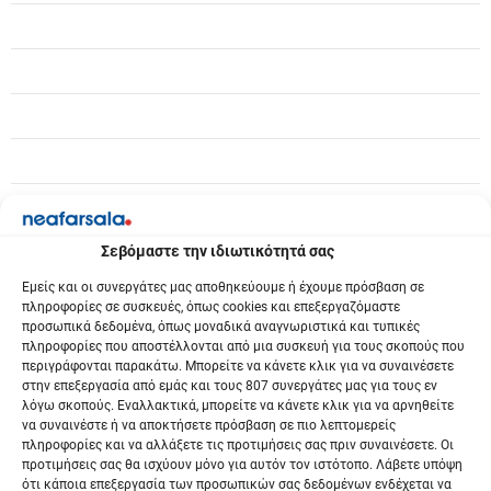
θ
ρ
ω
ν
Σεβόμαστε την ιδιωτικότητά σας
Εμείς και οι συνεργάτες μας αποθηκεύουμε ή έχουμε πρόσβαση σε
πληροφορίες σε συσκευές, όπως cookies και επεξεργαζόμαστε
προσωπικά δεδομένα, όπως μοναδικά αναγνωριστικά και τυπικές
πληροφορίες που αποστέλλονται από μια συσκευή για τους σκοπούς που
περιγράφονται παρακάτω. Μπορείτε να κάνετε κλικ για να συναινέσετε
στην επεξεργασία από εμάς και τους 807 συνεργάτες μας για τους εν
λόγω σκοπούς. Εναλλακτικά, μπορείτε να κάνετε κλικ για να αρνηθείτε
να συναινέστε ή να αποκτήσετε πρόσβαση σε πιο λεπτομερείς
πληροφορίες και να αλλάξετε τις προτιμήσεις σας πριν συναινέσετε. Οι
προτιμήσεις σας θα ισχύουν μόνο για αυτόν τον ιστότοπο. Λάβετε υπόψη
ότι κάποια επεξεργασία των προσωπικών σας δεδομένων ενδέχεται να