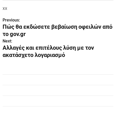
XX
Previous:
Π
Πώς θα εκδώσετε βεβαίωση οφειλών από
λ
το gov.gr
ο
Next:
Αλλαγές και επιτέλους λύση με τον
ή
ακατάσχετο λογαριασμό
γ
η
σ
η
ά
ρ