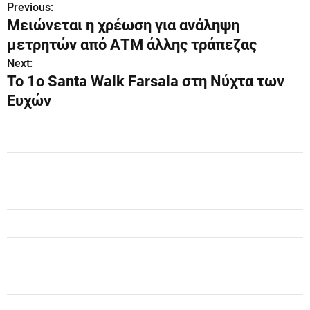
Previous:
Π
Μειώνεται η χρέωση για ανάληψη
λ
μετρητών από ΑΤΜ άλλης τράπεζας
ο
Next:
To 1ο Santa Walk Farsala στη Νύχτα των
ή
Ευχών
γ
η
σ
η
ά
ρ
θ
ρ