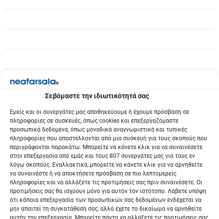
ω
ν
Σεβόμαστε την ιδιωτικότητά σας
Εμείς και οι συνεργάτες μας αποθηκεύουμε ή έχουμε πρόσβαση σε
πληροφορίες σε συσκευές, όπως cookies και επεξεργαζόμαστε
προσωπικά δεδομένα, όπως μοναδικά αναγνωριστικά και τυπικές
πληροφορίες που αποστέλλονται από μια συσκευή για τους σκοπούς που
περιγράφονται παρακάτω. Μπορείτε να κάνετε κλικ για να συναινέσετε
στην επεξεργασία από εμάς και τους 807 συνεργάτες μας για τους εν
λόγω σκοπούς. Εναλλακτικά, μπορείτε να κάνετε κλικ για να αρνηθείτε
να συναινέστε ή να αποκτήσετε πρόσβαση σε πιο λεπτομερείς
πληροφορίες και να αλλάξετε τις προτιμήσεις σας πριν συναινέσετε. Οι
προτιμήσεις σας θα ισχύουν μόνο για αυτόν τον ιστότοπο. Λάβετε υπόψη
ότι κάποια επεξεργασία των προσωπικών σας δεδομένων ενδέχεται να
μην απαιτεί τη συγκατάθεσή σας, αλλά έχετε το δικαίωμα να αρνηθείτε
αυτήν την επεξεργασία. Μπορείτε πάντα να αλλάξετε τις προτιμήσεις σας