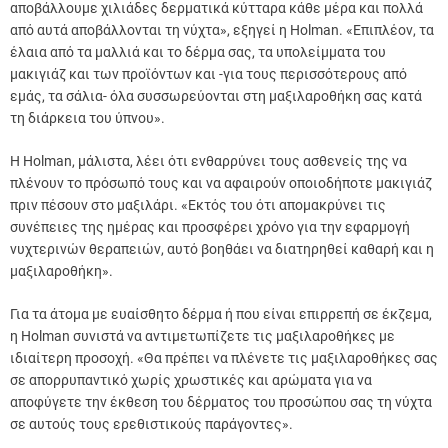
αποβάλλουμε χιλιάδες δερματικά κύτταρα κάθε μέρα και πολλά
από αυτά αποβάλλονται τη νύχτα», εξηγεί η Holman. «Επιπλέον, τα
έλαια από τα μαλλιά και το δέρμα σας, τα υπολείμματα του
μακιγιάζ και των προϊόντων και -για τους περισσότερους από
εμάς, τα σάλια- όλα συσσωρεύονται στη μαξιλαροθήκη σας κατά
τη διάρκεια του ύπνου».
Η Holman, μάλιστα, λέει ότι ενθαρρύνει τους ασθενείς της να
πλένουν το πρόσωπό τους και να αφαιρούν οποιοδήποτε μακιγιάζ
πριν πέσουν στο μαξιλάρι. «Εκτός του ότι απομακρύνει τις
συνέπειες της ημέρας και προσφέρει χρόνο για την εφαρμογή
νυχτερινών θεραπειών, αυτό βοηθάει να διατηρηθεί καθαρή και η
μαξιλαροθήκη».
Για τα άτομα με ευαίσθητο δέρμα ή που είναι επιρρεπή σε έκζεμα,
η Holman συνιστά να αντιμετωπίζετε τις μαξιλαροθήκες με
ιδιαίτερη προσοχή. «Θα πρέπει να πλένετε τις μαξιλαροθήκες σας
σε απορρυπαντικό χωρίς χρωστικές και αρώματα για να
αποφύγετε την έκθεση του δέρματος του προσώπου σας τη νύχτα
σε αυτούς τους ερεθιστικούς παράγοντες».