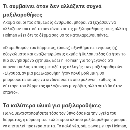
Τι συμβαίνει όταν δεν αλλάζετε συχνά
μαξιλαροθήκες
Ακόμα και οι πιο επιμελείς άνθρωποι μπορεί να ξεχάσουν να
αλλάζουν τακτικά τα σεντόνια και τις μαξιλαροθήκες τους, αλλά η
Holman λέει ότι το δέρμα σας θα το καταλαβαίνει πάντα.
«Ο ερεθισμός του δέρματος, (όπως) εξανθήματα, κνησμός (ή)
εξογκώματα και αναζωπυρώσεις ακμής ή θυλακίτιδας θα ήταν το
πιο συνηθισμένο ζήτημα», λέει η Holman για το γεγονός ότι
περνάει πολύς καιρός μεταξύ της αλλαγής των μαξιλαροθηκών.
«Σίγουρα, αν μια μαξιλαροθήκη ήταν πολύ βρώμικη, θα
μπορούσατε επίσης να κινδυνεύσετε από μόλυνση, καθώς τα
κύτταρα του δέρματος φιλοξενούν μικρόβια, αλλά αυτό θα ήταν
σπάνιο».
Τα καλύτερα υλικά για μαξιλαροθήκες
Για να βελτιστοποιήσετε τόσο τον ύπνο όσο και την υγεία του
δέρματος, η εύρεση του καλύτερου υλικού μαξιλαροθήκης μπορεί
να αποτελεί προτεραιότητα. Τα καλά νέα, σύμφωνα με την Holman,