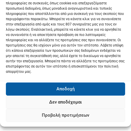
Προκρίθηκε ο Τσιτσιπάς στους «16» του
πληροφορίες σε συσκευές, όπως cookies και επεξεργαζόμαστε
λ
προσωπικά δεδομένα, όπως μοναδικά αναγνωριστικά και τυπικές
Australian Open
πληροφορίες που αποστέλλονται από μια συσκευή για τους σκοπούς που
ο
περιγράφονται παρακάτω. Μπορείτε να κάνετε κλικ για να συναινέσετε
Next:
στην επεξεργασία από εμάς και τους 807 συνεργάτες μας για τους εν
Μεγάλη η έλλειψη πινακίδων σήμανσης
ή
λόγω σκοπούς. Εναλλακτικά, μπορείτε να κάνετε κλικ για να αρνηθείτε
στην πόλη των Φαρσάλων
να συναινέστε ή να αποκτήσετε πρόσβαση σε πιο λεπτομερείς
πληροφορίες και να αλλάξετε τις προτιμήσεις σας πριν συναινέσετε. Οι
γ
προτιμήσεις σας θα ισχύουν μόνο για αυτόν τον ιστότοπο. Λάβετε υπόψη
ότι κάποια επεξεργασία των προσωπικών σας δεδομένων ενδέχεται να
η
μην απαιτεί τη συγκατάθεσή σας, αλλά έχετε το δικαίωμα να αρνηθείτε
αυτήν την επεξεργασία. Μπορείτε πάντα να αλλάξετε τις προτιμήσεις σας
σ
επιστρέφοντας σε αυτόν τον ιστότοπο ή επισκεπτόμενοι την πολιτική
απορρήτου μας.
η
ά
Αποδοχή
ρ
Δεν αποδέχομαι
θ
Προβολή προτιμήσεων
ρ