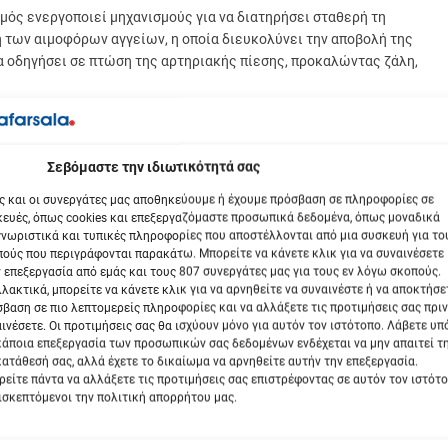
μός ενεργοποιεί μηχανισμούς για να διατηρήσει σταθερή τη
ή των αιμοφόρων αγγείων, η οποία διευκολύνει την αποβολή της
α οδηγήσει σε πτώση της αρτηριακής πίεσης, προκαλώντας ζάλη,
 ηλεκτρολυτών. Αν τα υγρά δεν αναπληρωθούν εγκαίρως, αυξάνεται
σσότερο τον οργανισμό.
βόμαστε την ιδιωτικότητά σας
ης στον ήλιο κατά τις θερμότερες ώρες της ημέρας και επιλογή
ς και οι συνεργάτες μας αποθηκεύουμε ή έχουμε πρόσβαση σε πληροφορίες σε
όσους λαμβάνουν φαρμακευτική αγωγή για την πίεση, καθώς σε
ευές, όπως cookies και επεξεργαζόμαστε προσωπικά δεδομένα, όπως μοναδικά
ολόγηση, χωρίς όμως ποτέ να διακόπτεται ή να τροποποιείται η
νωριστικά και τυπικές πληροφορίες που αποστέλλονται από μια συσκευή για το
ούς που περιγράφονται παρακάτω. Μπορείτε να κάνετε κλικ για να συναινέσετε
 επεξεργασία από εμάς και τους 807 συνεργάτες μας για τους εν λόγω σκοπούς.
λακτικά, μπορείτε να κάνετε κλικ για να αρνηθείτε να συναινέστε ή να αποκτήσε
ς υψηλές θερμοκρασίες. Η σωστή ενημέρωση και η τήρηση βασικών
βαση σε πιο λεπτομερείς πληροφορίες και να αλλάξετε τις προτιμήσεις σας πριν
ινδύνους που συνοδεύουν τα έντονα κύματα ζέστης.
ινέσετε. Οι προτιμήσεις σας θα ισχύουν μόνο για αυτόν τον ιστότοπο. Λάβετε υ
κάποια επεξεργασία των προσωπικών σας δεδομένων ενδέχεται να μην απαιτεί τ
ατάθεσή σας, αλλά έχετε το δικαίωμα να αρνηθείτε αυτήν την επεξεργασία.
είτε πάντα να αλλάξετε τις προτιμήσεις σας επιστρέφοντας σε αυτόν τον ιστότ
ισκεπτόμενοι την πολιτική απορρήτου μας.