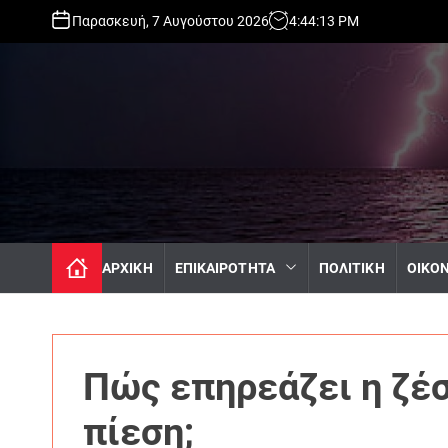
S
Παρασκευή, 7 Αυγούστου 2026
4
:
44
:
15
PM
k
i
p
t
o
c
o
n
t
e
n
ΑΡΧΙΚΗ
ΕΠΙΚΑΙΡΟΤΗΤΑ
ΠΟΛΙΤΙΚΗ
ΟΙΚΟ
t
Πώς επηρεάζει η ζέσ
πίεση;