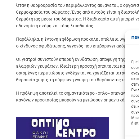
Όταν η θερμοκρασία του περιβάλλοντος αυξάνεται, ο οργανισ
θερμοκρασία του σώματος. Ένας από αυτούς είναι η διαστολ
θερμότητας μέσω του δέρματος. Η διαδικασία αυτή μπορεί ν
αδυναμία ή ακόμη και τάση λιποθυμίας.
Παράλληλα, η έντονη εφίδρωση προκαλεί απώλεια υγρών και
ο κίνδυνος αφυδάτωσης, γεγονός που επιβαρύνει ακόμη περι
Σε
Οι γιατροί συνιστούν επαρκή ενυδάτωση, αποφυγή της έκθεσ
Εμεί
ελαφριών γευμάτων. Ιδιαίτερη προσοχή απαιτείται και από 
συσκ
ορισμένες περιπτώσεις ενδέχεται να χρειάζεται ιατρική αξι
αναγ
σκοπ
θεραπεία χωρίς τη σύμφωνη γνώμη του θεράποντος ιατρού.
στην
Εναλ
Η πρόληψη αποτελεί το σημαντικότερο «όπλο» απέναντι στι
πρόσ
κανόνων προστασίας μπορούν να μειώσουν σημαντικά τους κ
συνα
ότι 
συγκ
Μπορ
ή επ