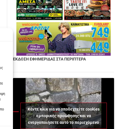
ΕΚΔΟΣΗ ΕΦΗΜΕΡΙΔΑΣ ΣΤΑ ΠΕΡΙΠΤΕΡΑ
υς
τε
πόψη
η
Κάντε κλικ για να αποδεχτείτε cookies
οπο
ΒΑΡΟΥΣΙ
εμπορικής προώθησης και να
ΦΑΡΣΑΛΩΝ
ενεργοποιήσετε αυτό το περιεχόμενο