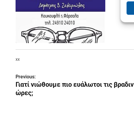
xx
Π
Previous:
Γιατί νιώθουμε πιο ευάλωτοι τις βραδι
λ
ώρες;
ο
ή
γ
η