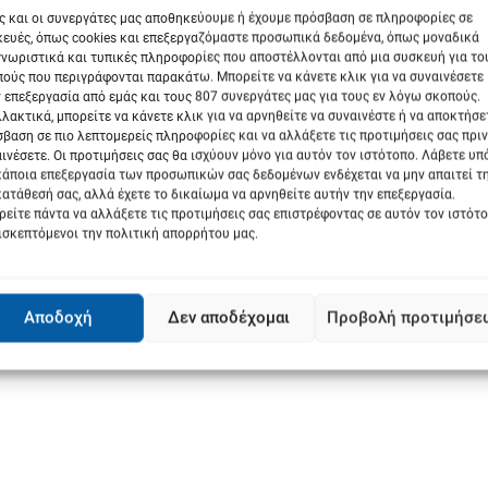
ς και οι συνεργάτες μας αποθηκεύουμε ή έχουμε πρόσβαση σε πληροφορίες σε
ευές, όπως cookies και επεξεργαζόμαστε προσωπικά δεδομένα, όπως μοναδικά
νωριστικά και τυπικές πληροφορίες που αποστέλλονται από μια συσκευή για το
τώρα έχει φθάσει τα 8,47 ευρώ (αύξηση της τάξεως του 21,8%).
ούς που περιγράφονται παρακάτω. Μπορείτε να κάνετε κλικ για να συναινέσετε
ιμή έχει «ανέβει» κατά 14,3% (από 4,75 ευρώ, 5,43 ευρώ), σύμφωνα με
 επεξεργασία από εμάς και τους 807 συνεργάτες μας για τους εν λόγω σκοπούς.
λακτικά, μπορείτε να κάνετε κλικ για να αρνηθείτε να συναινέστε ή να αποκτήσε
βαση σε πιο λεπτομερείς πληροφορίες και να αλλάξετε τις προτιμήσεις σας πριν
ινέσετε. Οι προτιμήσεις σας θα ισχύουν μόνο για αυτόν τον ιστότοπο. Λάβετε υ
κάποια επεξεργασία των προσωπικών σας δεδομένων ενδέχεται να μην απαιτεί τ
ατάθεσή σας, αλλά έχετε το δικαίωμα να αρνηθείτε αυτήν την επεξεργασία.
είτε πάντα να αλλάξετε τις προτιμήσεις σας επιστρέφοντας σε αυτόν τον ιστότ
ισκεπτόμενοι την πολιτική απορρήτου μας.
Next:
Αποδοχή
Δεν αποδέχομαι
Προβολή προτιμήσε
“Σημάδια γήρανσης”…