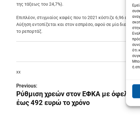
της τάξεως του 24,7%).
Εμεί
συσκ
αναγ
Επιπλέον, στιγμιαίος καφές που το 2021 κόστιζε 6,96 ευρώ, 
σκοπ
Αύξηση εντοπίζεται και στον εσπρέσο, αφού σε μία διετία η τ
στην
το ρεπορτάζ.
Εναλ
πρόσ
συνα
ότι 
συγκ
Μπορ
ή επ
xx
Previous:
Π
Ρύθμιση χρεών στον ΕΦΚΑ με όφελος
λ
έως 492 ευρώ το χρόνο
ο
ή
γ