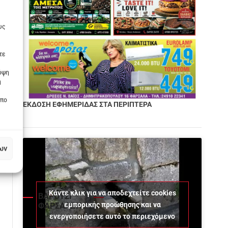
υς
τε
πόψη
η
οπο
ΕΚΔΟΣΗ ΕΦΗΜΕΡΙΔΑΣ ΣΤΑ ΠΕΡΙΠΤΕΡΑ
ων
Κάντε κλικ για να αποδεχτείτε cookies
ΒΑΡΟΥΣΙ
εμπορικής προώθησης και να
ΦΑΡΣΑΛΩΝ
ενεργοποιήσετε αυτό το περιεχόμενο