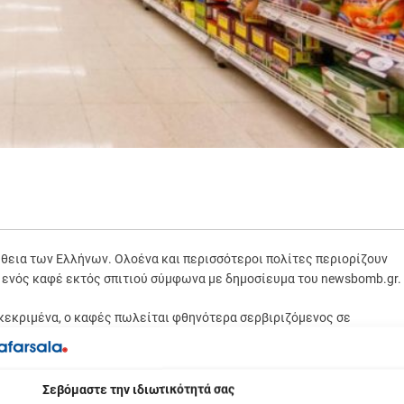
ήθεια των Ελλήνων. Ολοένα και περισσότεροι πολίτες περιορίζουν
ς ενός καφέ εκτός σπιτιού σύμφωνα με δημοσίευμα του newsbomb.gr.
γκεκριμένα, ο καφές πωλείται φθηνότερα σερβιριζόμενος σε
ευασίες του, στα σούπερ μάρκετ, σύμφωνα με ρεπορτάζ του ALPHA.
ρ μάρκετ πριν από δύο χρόνια, τώρα έχει φθάσει τα 6,99 ευρώ
βόμαστε την ιδιωτικότητά σας
 κόστιζε 3,16 ευρώ το 2021, πλέον ανέρχεται στα 3,94 ευρώ (αύξηση