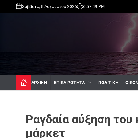
S
Σάββατο, 8 Αυγούστου 2026
6
:
57
:
50
PM
k
i
p
t
o
c
o
n
t
e
n
ΑΡΧΙΚΗ
ΕΠΙΚΑΙΡΟΤΗΤΑ
ΠΟΛΙΤΙΚΗ
ΟΙΚΟ
t
Ραγδαία αύξηση του
μάρκετ