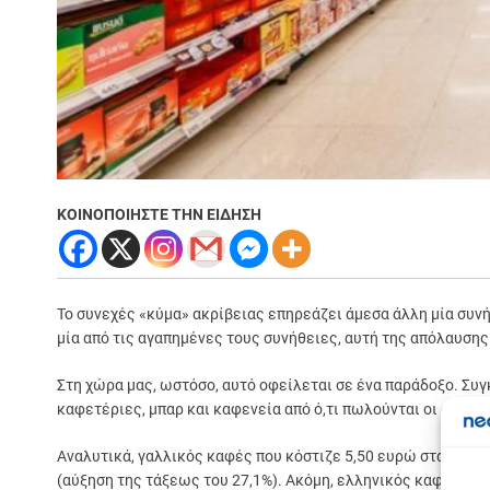
ΚΟΙΝΟΠΟΙΗΣΤΕ ΤΗΝ ΕΙΔΗΣΗ
Το συνεχές «κύμα» ακρίβειας επηρεάζει άμεσα άλλη μία συν
μία από τις αγαπημένες τους συνήθειες, αυτή της απόλαυση
Στη χώρα μας, ωστόσο, αυτό οφείλεται σε ένα παράδοξo. Συ
καφετέριες, μπαρ και καφενεία από ό,τι πωλούνται οι συσκ
Αναλυτικά, γαλλικός καφές που κόστιζε 5,50 ευρώ στα σούπε
Σε
(αύξηση της τάξεως του 27,1%). Ακόμη, ελληνικός καφές που