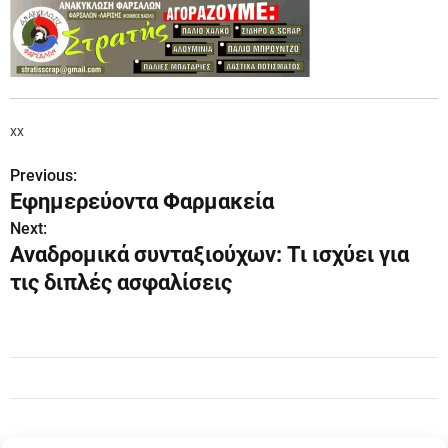
xx
Previous:
Π
Εφημερεύοντα Φαρμακεία
λ
Next:
Αναδρομικά συνταξιούχων: Τι ισχύει για
ο
τις διπλές ασφαλίσεις
ή
γ
η
σ
η