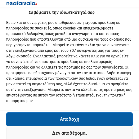
ά
Σεβόμαστε την ιδιωτικότητά σας
ρ
Εμείς και οι συνεργάτες μας αποθηκεύουμε ή έχουμε πρόσβαση σε
πληροφορίες σε συσκευές, όπως cookies και επεξεργαζόμαστε
θ
προσωπικά δεδομένα, όπως μοναδικά αναγνωριστικά και τυπικές
πληροφορίες που αποστέλλονται από μια συσκευή για τους σκοπούς που
ρ
περιγράφονται παρακάτω. Μπορείτε να κάνετε κλικ για να συναινέσετε
στην επεξεργασία από εμάς και τους 807 συνεργάτες μας για τους εν
λόγω σκοπούς. Εναλλακτικά, μπορείτε να κάνετε κλικ για να αρνηθείτε
ω
να συναινέστε ή να αποκτήσετε πρόσβαση σε πιο λεπτομερείς
πληροφορίες και να αλλάξετε τις προτιμήσεις σας πριν συναινέσετε. Οι
ν
προτιμήσεις σας θα ισχύουν μόνο για αυτόν τον ιστότοπο. Λάβετε υπόψη
ότι κάποια επεξεργασία των προσωπικών σας δεδομένων ενδέχεται να
μην απαιτεί τη συγκατάθεσή σας, αλλά έχετε το δικαίωμα να αρνηθείτε
αυτήν την επεξεργασία. Μπορείτε πάντα να αλλάξετε τις προτιμήσεις σας
επιστρέφοντας σε αυτόν τον ιστότοπο ή επισκεπτόμενοι την πολιτική
απορρήτου μας.
Αποδοχή
Δεν αποδέχομαι