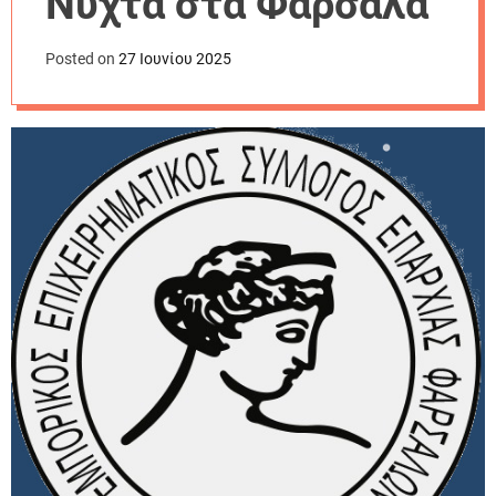
Νύχτα στα Φάρσαλα
r
m
o
Posted on
27 Ιουνίου 2025
d
e