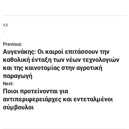
XX
.
Previous:
Π
Αυγενάκης: Οι καιροί επιτάσσουν την
λ
καθολική ένταξη των νέων τεχνολογιών
ο
και της καινοτομίας στην αγροτική
παραγωγή
ή
Next:
γ
Ποιοι προτείνονται για
αντιπεριφερειάρχες και εντεταλμένοι
η
σύμβουλοι
σ
η