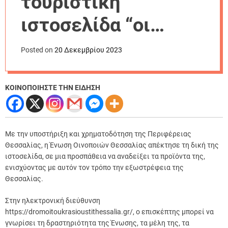
τουριστική
r
m
ιστοσελίδα “οι
o
d
δρόμοι του κρασιού
e
Posted on
20 Δεκεμβρίου 2023
στη Θεσσαλία” από
την Περιφέρεια
ΚΟΙΝΟΠΟΙΗΣΤΕ ΤΗΝ ΕΙΔΗΣΗ
Θεσσαλίας
Με την υποστήριξη και χρηματοδότηση της Περιφέρειας
Θεσσαλίας, η Ένωση Οινοποιών Θεσσαλίας απέκτησε τη δική της
ιστοσελίδα, σε μια προσπάθεια να αναδείξει τα προϊόντα της,
ενισχύοντας με αυτόν τον τρόπο την εξωστρέφεια της
Θεσσαλίας.
Στην ηλεκτρονική διεύθυνση
https://dromoitoukrasioustithessalia.gr/, ο επισκέπτης μπορεί να
γνωρίσει τη δραστηριότητα της Ένωσης, τα μέλη της, τα