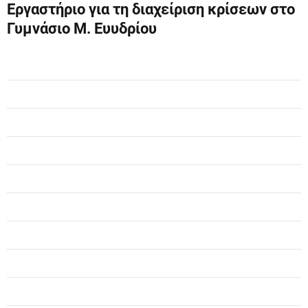
Εργαστήριο για τη διαχείριση κρίσεων στο
ή
Γυμνάσιο Μ. Ευυδρίου
γ
η
σ
η
ά
ρ
θ
ρ
ω
ν