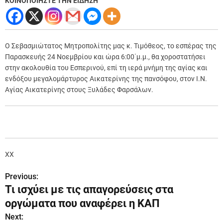
ΚΟΙΝΟΠΟΙΗΣΤΕ ΤΗΝ ΕΙΔΗΣΗ
Ο Σεβασμιώτατος Μητροπολίτης μας κ. Τιμόθεος, το εσπέρας της
Παρασκευής 24 Νοεμβρίου και ώρα 6:00΄μ.μ., θα χοροστατήσει
στην ακολουθία του Εσπερινού, επί τη ιερά μνήμη της αγίας και
ενδόξου μεγαλομάρτυρος Αικατερίνης της πανσόφου, στον Ι.Ν.
Αγίας Αικατερίνης στους Ξυλάδες Φαρσάλων.
ΧΧ
Previous:
Π
Τι ισχύει με τις απαγορεύσεις στα
λ
οργώματα που αναφέρει η ΚΑΠ
ο
Next: