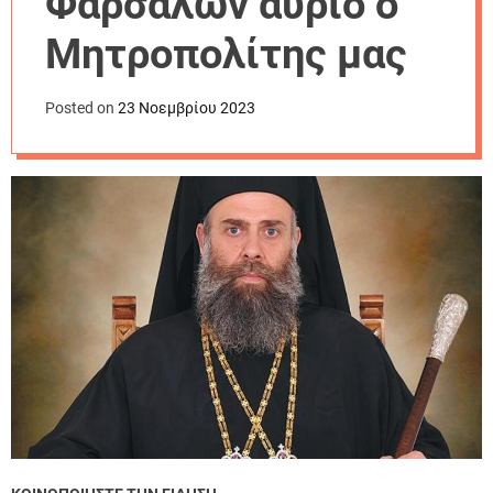
Φαρσάλων αύριο ο
r
m
Μητροπολίτης μας
o
d
e
Posted on
23 Νοεμβρίου 2023