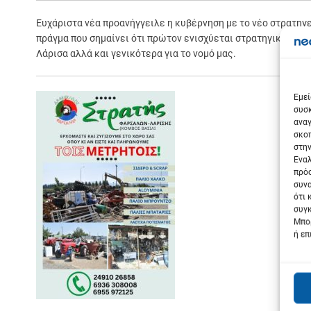
Ευχάριστα νέα προανήγγειλε η κυβέρνηση με το νέο στρατηγ
πράγμα που σημαίνει ότι πρώτον ενισχύεται στρατηγικά η Ελ
Λάρισα αλλά και γενικότερα για το νομό μας.
Σε
Εμεί
συσκ
αναγ
σκοπ
στην
Εναλ
πρόσ
συνα
ότι 
συγκ
Μπορ
ή επ