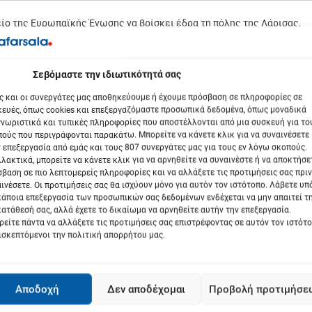
είο της Ευρωπαϊκής Ένωσης να βρίσκει έδρα τη πόλης της Λάρισας,
λάδα και δεύτερον, ότι θα υπάρξουν μεγάλα οικονομικά οφέλη για τη
βόμαστε την ιδιωτικότητά σας
ς και οι συνεργάτες μας αποθηκεύουμε ή έχουμε πρόσβαση σε πληροφορίες σε
ευές, όπως cookies και επεξεργαζόμαστε προσωπικά δεδομένα, όπως μοναδικά
νωριστικά και τυπικές πληροφορίες που αποστέλλονται από μια συσκευή για το
ούς που περιγράφονται παρακάτω. Μπορείτε να κάνετε κλικ για να συναινέσετε
 επεξεργασία από εμάς και τους 807 συνεργάτες μας για τους εν λόγω σκοπούς.
λακτικά, μπορείτε να κάνετε κλικ για να αρνηθείτε να συναινέστε ή να αποκτήσε
βαση σε πιο λεπτομερείς πληροφορίες και να αλλάξετε τις προτιμήσεις σας πριν
ινέσετε. Οι προτιμήσεις σας θα ισχύουν μόνο για αυτόν τον ιστότοπο. Λάβετε υ
κάποια επεξεργασία των προσωπικών σας δεδομένων ενδέχεται να μην απαιτεί τ
ατάθεσή σας, αλλά έχετε το δικαίωμα να αρνηθείτε αυτήν την επεξεργασία.
είτε πάντα να αλλάξετε τις προτιμήσεις σας επιστρέφοντας σε αυτόν τον ιστότ
ισκεπτόμενοι την πολιτική απορρήτου μας.
Αποδοχή
Δεν αποδέχομαι
Προβολή προτιμήσε