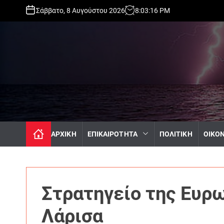
S
Σάββατο, 8 Αυγούστου 2026
8
:
03
:
18
PM
k
i
p
t
o
c
o
n
t
e
n
ΑΡΧΙΚΗ
ΕΠΙΚΑΙΡΟΤΗΤΑ
ΠΟΛΙΤΙΚΗ
ΟΙΚΟ
t
Στρατηγείο της Ευρ
Λάρισα