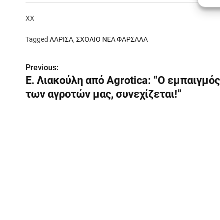
XX
Tagged
ΛΑΡΙΣΑ
,
ΣΧΟΛΙΟ ΝΕΑ ΦΑΡΣΑΛΑ
Π
Previous:
Ε. Λιακούλη από Agrotica: “Ο εμπαιγμός
λ
των αγροτών μας, συνεχίζεται!”
ο
ή
γ
η
σ
η
ά