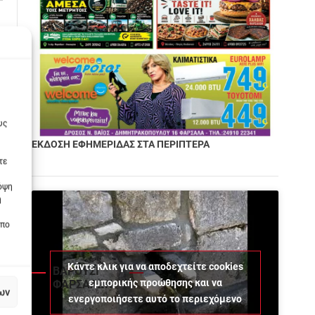
υς
ΕΚΔΟΣΗ ΕΦΗΜΕΡΙΔΑΣ ΣΤΑ ΠΕΡΙΠΤΕΡΑ
τε
πόψη
η
οπο
Κάντε κλικ για να αποδεχτείτε cookies
ΒΑΡΟΥΣΙ
εμπορικής προώθησης και να
ΦΑΡΣΑΛΩΝ
ων
ενεργοποιήσετε αυτό το περιεχόμενο