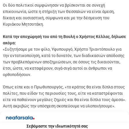
Οι δύο πολιτικοί συμφώνησαν να βρίσκονται σε συνεχή
επικοινωνία, ώστε η στήριξη των Θεσσαλών να είναι άμεση,
δίκαιη και ουσιαστική, σύμφωνα και με την δέσμευση του
Κυριάκου Μητσοτάκη.
Κατά την αποχώρησή του από τη Βουλή ο Χρήστος Κέλλας, δήλωσε
ακόμα:
«Συζητήσαμε με τον φίλο, Υφυπουργό, Χρήστο Τριαντόπουλο για
την εντατικοποίηση, κατά το δυνατόν, των διαδικασιών απόδοσης
των προβλεπόμενων αποζημιώσεων, σε όσους τις δικαιούνται,
έτσι, ώστε, να καταφέρουν, σιγά-σιγά αυτοί οι άνθρωποι να
ορθοποδήσουν.
Όπως είπε και ο Πρωθυπουργός, «το κράτος θα είναι δίπλα στους
πολίτες, που είδαν τις περιουσίες τους, είτε να καταστρέφονται
είτε να παθαίνουν μεγάλες ζημιές και θα είναι δίπλα τους άμεσα».
Αυτή ακριβώς την υπόσχεση σκοπεύουμε να υλοποιήσουμε».
Previous:
Π
ΜΑΞΙΜΟΣ ΧΑΡΑΚΟΠΟΥΛΟΣ ΠΡΟΣ
Σεβόμαστε την ιδιωτικότητά σας