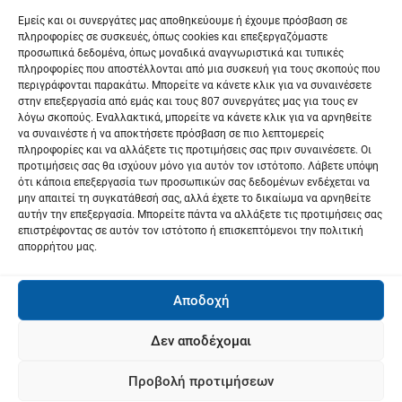
λ
ΥΠΟΥΡΓΟ ΕΘΝΙΚΗΣ ΟΙΚΟΝΟΜΙΑΣ: Η
Εμείς και οι συνεργάτες μας αποθηκεύουμε ή έχουμε πρόσβαση σε
ο
πολιτεία να σταθεί αρωγός στις
πληροφορίες σε συσκευές, όπως cookies και επεξεργαζόμαστε
προσωπικά δεδομένα, όπως μοναδικά αναγνωριστικά και τυπικές
επιχειρήσεις της Θεσσαλίας
ή
πληροφορίες που αποστέλλονται από μια συσκευή για τους σκοπούς που
περιγράφονται παρακάτω. Μπορείτε να κάνετε κλικ για να συναινέσετε
Next:
στην επεξεργασία από εμάς και τους 807 συνεργάτες μας για τους εν
γ
Μ. ΧΑΡΑΚΟΠΟΥΛΟΣ ΠΡΟΣ ΥΠΟΥΡΓΟ
λόγω σκοπούς. Εναλλακτικά, μπορείτε να κάνετε κλικ για να αρνηθείτε
να συναινέστε ή να αποκτήσετε πρόσβαση σε πιο λεπτομερείς
ΑΓΡΟΤΙΚΗΣ ΑΝΑΠΤΥΞΗΣ: Αγωνία
η
πληροφορίες και να αλλάξετε τις προτιμήσεις σας πριν συναινέσετε. Οι
αγροτών για σπορά σιτηρών στη Θεσσαλία
προτιμήσεις σας θα ισχύουν μόνο για αυτόν τον ιστότοπο. Λάβετε υπόψη
σ
ότι κάποια επεξεργασία των προσωπικών σας δεδομένων ενδέχεται να
μην απαιτεί τη συγκατάθεσή σας, αλλά έχετε το δικαίωμα να αρνηθείτε
η
αυτήν την επεξεργασία. Μπορείτε πάντα να αλλάξετε τις προτιμήσεις σας
επιστρέφοντας σε αυτόν τον ιστότοπο ή επισκεπτόμενοι την πολιτική
ά
απορρήτου μας.
ρ
Αποδοχή
θ
Δεν αποδέχομαι
ρ
ω
Προβολή προτιμήσεων