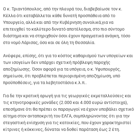
Ο κ. Τριαντόπουλος, από την πλευρά του, διαβεβαίωσε τον κ.
Κέλλα ότι καταβάλλεται κάθε δυνατή προσπάθεια από το
Υπουργείο, αλλά και από την Κυβέρνηση συνολικά,για να
επιτευχθεί το καλύτερο δυνατό αποτέλεσμα, στο πιο σύντομο
διάστημα και να στηριχθούν όσοι έχουν πραγματικά ανάγκη, τόσο
στο νομό Λάρισας, όσο και σε όλη τη Θεσσαλία.
Ανέφερε, επίσης, ότι για το κόστος καθαρισμού των υπογείων και
των ισογείων δεν υπάρχει σχετική πρόβλεψη παροχής
αποζημίωσης. Όσον αφορά για τα υπόγεια, ο κ. Υφυπουργός,
σημείωσε, ότι προβλέπεται περιορισμένη αποζημίωση, υπό
προϋποθέσεις, για τα λεβητοστάσια κ.λ.π..
Για δε την κρατική αρωγή για τις γεωργικές εκμεταλλεύσεις και
τις κτηνοτροφικές μονάδες (2.000 και 4.000 ευρώ αντίστοιχα),
επεσήμανε ότι θα πρέπει οι παραγωγοί να έχουν υποβάλει σχετικό
αίτημα στον ανταποκριτή του ΕΛΓΑ, συμπληρώνοντας ότι για την
στεγαστική ενίσχυση για τις κατοικίες, που έχουν χαρακτηριστεί
κίτρινες ή κόκκινες, δύναται να δοθεί παράταση έως 2 έτη.