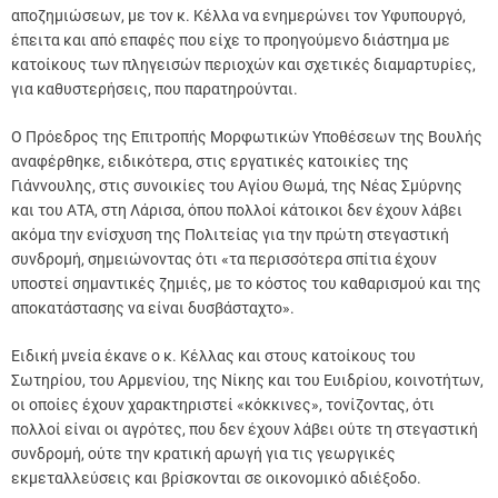
αποζημιώσεων, με τον κ. Κέλλα να ενημερώνει τον Υφυπουργό,
έπειτα και από επαφές που είχε το προηγούμενο διάστημα με
κατοίκους των πληγεισών περιοχών και σχετικές διαμαρτυρίες,
για καθυστερήσεις, που παρατηρούνται.
Ο Πρόεδρος της Επιτροπής Μορφωτικών Υποθέσεων της Βουλής
αναφέρθηκε, ειδικότερα, στις εργατικές κατοικίες της
Γιάννουλης, στις συνοικίες του Αγίου Θωμά, της Νέας Σμύρνης
και του ΑΤΑ, στη Λάρισα, όπου πολλοί κάτοικοι δεν έχουν λάβει
ακόμα την ενίσχυση της Πολιτείας για την πρώτη στεγαστική
συνδρομή, σημειώνοντας ότι «τα περισσότερα σπίτια έχουν
υποστεί σημαντικές ζημιές, με το κόστος του καθαρισμού και της
αποκατάστασης να είναι δυσβάσταχτο».
Ειδική μνεία έκανε ο κ. Κέλλας και στους κατοίκους του
Σωτηρίου, του Αρμενίου, της Νίκης και του Ευιδρίου, κοινοτήτων,
οι οποίες έχουν χαρακτηριστεί «κόκκινες», τονίζοντας, ότι
πολλοί είναι οι αγρότες, που δεν έχουν λάβει ούτε τη στεγαστική
συνδρομή, ούτε την κρατική αρωγή για τις γεωργικές
εκμεταλλεύσεις και βρίσκονται σε οικονομικό αδιέξοδο.