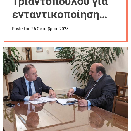
Τριαντόπουλου για
r
m
ενταντικοποίηση
o
d
των ρυθμών
e
Posted on
26 Οκτωβρίου 2023
καταβολής των
αποζημιώσεων