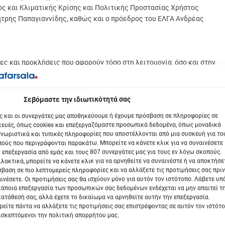
ς και Κλιματικής Κρίσης και Πολιτικής Προστασίας Χρήστος
ήτρης Παπαγιαννίδης, καθώς και ο πρόεδρος του ΕΛΓΑ Ανδρέας
ς και προκλήσεις που αφορούν τόσο στη λειτουργία, όσο και στην
αι τις καταστροφές που προκάλεσε ο Daniel, να υπολειτουργεί.
κι εξετάστηκαν τρόποι για καλύτερο συντονισμό και συνεργασία, εν
βόμαστε την ιδιωτικότητά σας
ς και οι συνεργάτες μας αποθηκεύουμε ή έχουμε πρόσβαση σε πληροφορίες σε
ευές, όπως cookies και επεξεργαζόμαστε προσωπικά δεδομένα, όπως μοναδικά
ρμογή του θεσμικού πλαισίου λειτουργίας τους και η
νωριστικά και τυπικές πληροφορίες που αποστέλλονται από μια συσκευή για το
υγχρονισμό τους και την υιοθέτηση μιας νέας στρατηγικής για τη
ούς που περιγράφονται παρακάτω. Μπορείτε να κάνετε κλικ για να συναινέσετε
 επεξεργασία από εμάς και τους 807 συνεργάτες μας για τους εν λόγω σκοπούς.
λακτικά, μπορείτε να κάνετε κλικ για να αρνηθείτε να συναινέστε ή να αποκτήσε
βαση σε πιο λεπτομερείς πληροφορίες και να αλλάξετε τις προτιμήσεις σας πριν
φων από τα Τρίκαλα, οι οποίοι ζήτησαν διευκρινίσεις για την
ινέσετε. Οι προτιμήσεις σας θα ισχύουν μόνο για αυτόν τον ιστότοπο. Λάβετε υ
αση του ζωικού κεφαλαίου που χάθηκε στις πλημμύρες και στην
κάποια επεξεργασία των προσωπικών σας δεδομένων ενδέχεται να μην απαιτεί τ
α λάθη που έγιναν στις πληρωμές του ΟΠΕΚΕΠΕ.
ατάθεσή σας, αλλά έχετε το δικαίωμα να αρνηθείτε αυτήν την επεξεργασία.
είτε πάντα να αλλάξετε τις προτιμήσεις σας επιστρέφοντας σε αυτόν τον ιστότ
ισκεπτόμενοι την πολιτική απορρήτου μας.