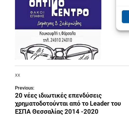
XX
Previous:
Π
20 νέες ιδιωτικές επενδύσεις
λ
χρηματοδοτούνται από το Leader του
ο
ΕΣΠΑ Θεσσαλίας 2014 -2020
ή