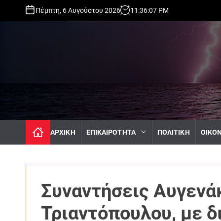
S
Πέμπτη, 6 Αυγούστου 2026
11
:
36
:
09
PM
k
i
p
t
o
c
o
n
t
e
n
ΑΡΧΙΚΗ
ΕΠΙΚΑΙΡΟΤΗΤΑ
ΠΟΛΙΤΙΚΗ
ΟΙΚΟ
t
Συναντήσεις Αυγενάκ
Τριαντόπουλου, με δ