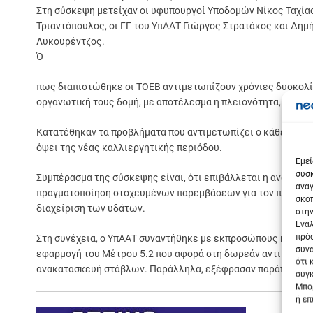
Στη σύσκεψη μετείχαν οι υφυπουργοί Υποδομών Νίκος Ταχίαο
Τριαντόπουλος, οι ΓΓ του ΥπΑΑΤ Γιώργος Στρατάκος και Δημ
Λυκουρέντζος.
Ό
πως διαπιστώθηκε οι ΤΟΕΒ αντιμετωπίζουν χρόνιες δυσκολίε
οργανωτική τους δομή, με αποτέλεσμα η πλειονότητα, μετά κ
Κατατέθηκαν τα προβλήματα που αντιμετωπίζει ο κάθε ΤΟΕΒ 
Σε
όψει της νέας καλλιεργητικής περιόδου.
Εμεί
συσκ
Συμπέρασμα της σύσκεψης είναι, ότι επιβάλλεται η αναπροσα
αναγ
πραγματοποίηση στοχευμένων παρεμβάσεων για τον πλήρη εκσ
σκοπ
διαχείριση των υδάτων.
στην
Εναλ
πρόσ
Στη συνέχεια, ο ΥπΑΑΤ συναντήθηκε με εκπροσώπους κτηνοτρό
συνα
εφαρμογή του Μέτρου 5.2 που αφορά στη δωρεάν αντικατάστ
ότι 
ανακατασκευή στάβλων. Παράλληλα, εξέφρασαν παράπονα γι
συγκ
Μπορ
ή επ