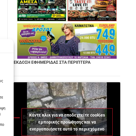
ΕΚΔΟΣΗ ΕΦΗΜΕΡΙΔΑΣ ΣΤΑ ΠΕΡΙΠΤΕΡΑ
υς
τε
πόψη
η
Κάντε κλικ για να αποδεχτείτε cookies
ΒΑΡΟΥΣΙ
εμπορικής προώθησης και να
ΦΑΡΣΑΛΩΝ
οπο
ενεργοποιήσετε αυτό το περιεχόμενο