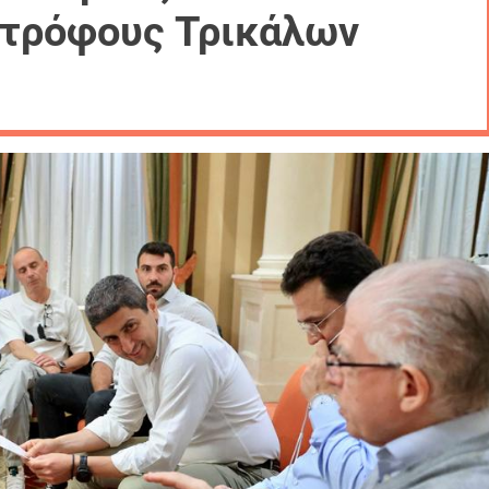
οτρόφους Τρικάλων