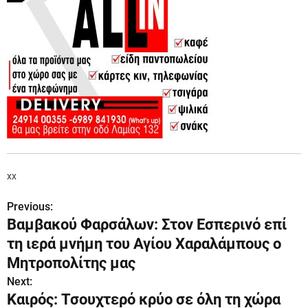
xx
Previous:
Π
Βαμβακού Φαρσάλων: Στον Εσπερινό επί
λ
τη ιερά μνήμη του Αγίου Χαραλάμπους ο
ο
Μητροπολίτης μας
Next:
ή
Καιρός: Τσουχτερό κρύο σε όλη τη χώρα