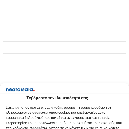
γ
η
σ
η
ά
ρ
θ
ρ
ω
Σεβόμαστε την ιδιωτικότητά σας
ν
Εμείς και οι συνεργάτες μας αποθηκεύουμε ή έχουμε πρόσβαση σε
πληροφορίες σε συσκευές, όπως cookies και επεξεργαζόμαστε
προσωπικά δεδομένα, όπως μοναδικά αναγνωριστικά και τυπικές
πληροφορίες που αποστέλλονται από μια συσκευή για τους σκοπούς που
περιγράφονται παρακάτω. Μπορείτε να κάνετε κλικ για να συναινέσετε