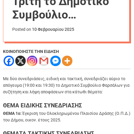
Τρίτη το Δημοτικό
r
m
Συμβούλιο
o
d
Φαρσάλων
e
Posted on
10 Φεβρουαρίου 2025
ΚΟΙΝΟΠΟΙΗΣΤΕ ΤΗΝ ΕΙΔΗΣΗ
Με δύο συνεδριάσεις, ειδική και τακτική, συνεδριάζει αύριο το
απόγευμα (19:00 και 19:30) το Δημοτικό Συμβούλιο Φαρσάλων για
συζήτηση και λήψη αποφάσεων στα κάτωθι θέματα:
ΘΕΜΑ ΕΙΔΙΚΗΣ ΣΥΝΕΔΡΙΑΣΗΣ
ΘΕΜΑ 1o:
Έγκριση του Ολοκληρωμένου Πλαισίου Δράσης (Ο.Π.Δ.)
του Δήμου, οικον. έτους 2025.
ΘΕΜΑΤΑ ΤΑΚΤΙΚΗΣ ΣΥΝΕΔΡΙΑΣΗΣ