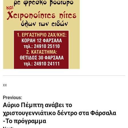
xx
Previous:
Π
Αύριο Πέμπτη ανάβει το
λ
χριστουγεννιάτικο δέντρο στα Φάρσαλα
ο
-Το πρόγραμμα