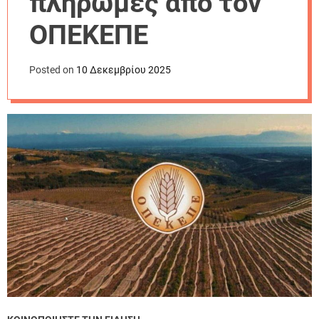
πληρωμές από τον
r
m
ΟΠΕΚΕΠΕ
o
d
e
Posted on
10 Δεκεμβρίου 2025