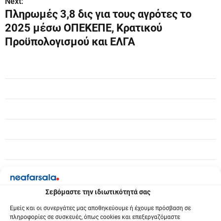
Next:
ή
Πληρωμές 3,8 δις για τους αγρότες το
γ
2025 μέσω ΟΠΕΚΕΠΕ, Κρατικού
Προϋπολογισμού και ΕΛΓΑ
η
σ
η
ά
ρ
θ
ρ
ω
ν
Σεβόμαστε την ιδιωτικότητά σας
Εμείς και οι συνεργάτες μας αποθηκεύουμε ή έχουμε πρόσβαση σε
πληροφορίες σε συσκευές, όπως cookies και επεξεργαζόμαστε