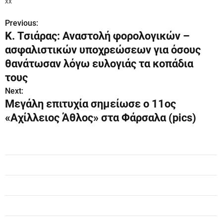
xx
Previous:
Π
Κ. Τσιάρας: Αναστολή φορολογικών –
λ
ασφαλιστικών υποχρεώσεων για όσους
ο
θανάτωσαν λόγω ευλογιάς τα κοπάδια
τους
ή
Next:
γ
Μεγάλη επιτυχία σημείωσε ο 11ος
«Αχίλλειος Άθλος» στα Φάρσαλα (pics)
η
σ
η
ά
ρ
θ