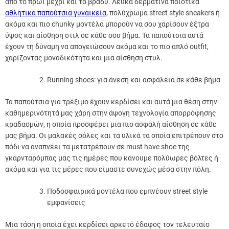
από το πρωί μέχρι και το βράδυ. Λευκά δερμάτινα ποιοτικά
αθλητικά παπούτσια γυναικεία,
πολύχρωμα street style sneakers ή
ακόμα και πιο chunky μοντέλα μπορούν να σου χαρίσουν έξτρα
ύψος και αίσθηση στιλ σε κάθε σου βήμα. Τα παπούτσια αυτά
έχουν τη δύναμη να απογειώσουν ακόμα και το πιο απλό outfit,
χαρίζοντας μοναδικότητα και μια αίσθηση στυλ.
Running shoes: για άνεση και ασφάλεια σε κάθε βήμα
Τα παπούτσια για τρέξιμο έχουν κερδίσει και αυτά μια θέση στην
καθημερινότητά μας χάρη στην άψογη τεχνολογία απορρόφησης
κραδασμών, η οποία προσφέρει μια πιο ασφαλή αίσθηση σε κάθε
μας βήμα. Οι μαλακές σόλες και τα υλικά τα οποία επιτρέπουν στο
πόδι να αναπνέει τα μετατρέπουν σε must have shoe της
γκαρνταρόμπας μας τις ημέρες που κάνουμε πολύωρες βόλτες ή
ακόμα και για τις μέρες που είμαστε συνεχώς μέσα στην πόλη.
Ποδοσφαιρικά μοντέλα που εμπνέουν street style
εμφανίσεις
Μια τάση η οποία έχει κερδίσει αρκετό έδαφος τον τελευταίο