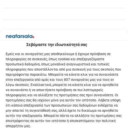
ρ
ω
ν
Σεβόμαστε την ιδιωτικότητά σας
Εμείς και οι συνεργάτες μας αποθηκεύουμε ή έχουμε πρόσβαση σε
πληροφορίες σε συσκευές, όπως cookies και επεξεργαζόμαστε
προσωπικά δεδομένα, όπως μοναδικά αναγνωριστικά και τυπικές
πληροφορίες που αποστέλλονται από μια συσκευή για τους σκοπούς που
περιγράφονται παρακάτω. Μπορείτε να κάνετε κλικ για να συναινέσετε
στην επεξεργασία από εμάς και τους 807 συνεργάτες μας για τους εν
λόγω σκοπούς. Εναλλακτικά, μπορείτε να κάνετε κλικ για να αρνηθείτε
να συναινέστε ή να αποκτήσετε πρόσβαση σε πιο λεπτομερείς
πληροφορίες και να αλλάξετε τις προτιμήσεις σας πριν συναινέσετε. Οι
προτιμήσεις σας θα ισχύουν μόνο για αυτόν τον ιστότοπο. Λάβετε υπόψη
ότι κάποια επεξεργασία των προσωπικών σας δεδομένων ενδέχεται να
μην απαιτεί τη συγκατάθεσή σας, αλλά έχετε το δικαίωμα να αρνηθείτε
αυτήν την επεξεργασία. Μπορείτε πάντα να αλλάξετε τις προτιμήσεις σας
επιστρέφοντας σε αυτόν τον ιστότοπο ή επισκεπτόμενοι την πολιτική
απορρήτου μας.