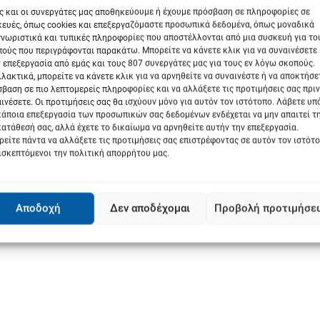
ς και οι συνεργάτες μας αποθηκεύουμε ή έχουμε πρόσβαση σε πληροφορίες σε
ευές, όπως cookies και επεξεργαζόμαστε προσωπικά δεδομένα, όπως μοναδικά
νωριστικά και τυπικές πληροφορίες που αποστέλλονται από μια συσκευή για το
στεί στους λογαριασμούς των συνταξιούχων από την Τρίτη 24 Ιουνίου
ούς που περιγράφονται παρακάτω. Μπορείτε να κάνετε κλικ για να συναινέσετε
νίου την ίδια περίπου ώρα..
 επεξεργασία από εμάς και τους 807 συνεργάτες μας για τους εν λόγω σκοπούς.
λακτικά, μπορείτε να κάνετε κλικ για να αρνηθείτε να συναινέστε ή να αποκτήσε
βαση σε πιο λεπτομερείς πληροφορίες και να αλλάξετε τις προτιμήσεις σας πριν
ινέσετε. Οι προτιμήσεις σας θα ισχύουν μόνο για αυτόν τον ιστότοπο. Λάβετε υ
κάποια επεξεργασία των προσωπικών σας δεδομένων ενδέχεται να μην απαιτεί τ
ατάθεσή σας, αλλά έχετε το δικαίωμα να αρνηθείτε αυτήν την επεξεργασία.
είτε πάντα να αλλάξετε τις προτιμήσεις σας επιστρέφοντας σε αυτόν τον ιστότ
ισκεπτόμενοι την πολιτική απορρήτου μας.
Next:
ν
ΦΑΡΣΑΛΑ: Κλείσιμο των καταστημάτων
Αποδοχή
Δεν αποδέχομαι
Προβολή προτιμήσε
τα Σάββατα ενόψει καλοκαιριού.