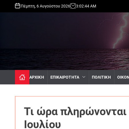
S
Πέμπτη, 6 Αυγούστου 2026
3
:
02
:
45
AM
k
i
p
t
o
c
o
n
t
e
n
ΑΡΧΙΚΗ
ΕΠΙΚΑΙΡΟΤΗΤΑ
ΠΟΛΙΤΙΚΗ
ΟΙΚΟ
t
Τι ώρα πληρώνονται 
Ιουλίου