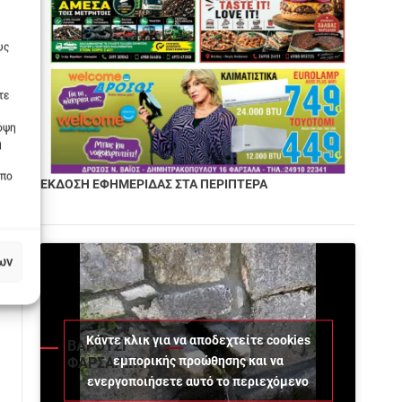
υς
τε
πόψη
η
οπο
ΕΚΔΟΣΗ ΕΦΗΜΕΡΙΔΑΣ ΣΤΑ ΠΕΡΙΠΤΕΡΑ
ων
Κάντε κλικ για να αποδεχτείτε cookies
ΒΑΡΟΥΣΙ
εμπορικής προώθησης και να
ΦΑΡΣΑΛΩΝ
ενεργοποιήσετε αυτό το περιεχόμενο