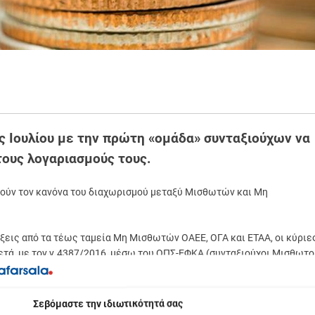
ις Ιουλίου με την πρώτη «ομάδα» συνταξιούχων να
ους λογαριασμούς τους.
θούν τον κανόνα του διαχωρισμού μεταξύ Μισθωτών και Μη
άξεις από τα τέως ταμεία Μη Μισθωτών ΟΑΕΕ, ΟΓΑ και ΕΤΑΑ, οι κύριε
ετά, με τον ν.4387/2016, μέσω του ΟΠΣ-ΕΦΚΑ (συνταξιούχοι Μισθωτο
υρικές συντάξεις του ιδιωτικού τομέα (Μη Μισθωτών και Μισθωτών).
υντάξεις των τέως Ταμείων Μισθωτών [ΙΚΑ-ΕΤΑΜ, τραπεζών, ΟΤΕ,
βόμαστε την ιδιωτικότητά σας
ΑΤ και ΕΤΑΠ-ΜΜΕ] καθώς και οι κύριες και οι επικουρικές