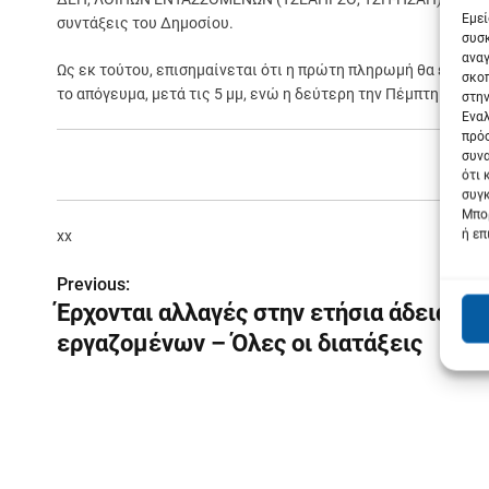
Εμεί
συντάξεις του Δημοσίου.
συσκ
αναγ
Ως εκ τούτου, επισημαίνεται ότι η πρώτη πληρωμή θα εμφανι
σκοπ
το απόγευμα, μετά τις 5 μμ, ενώ η δεύτερη την Πέμπτη 26 Ιου
στην
Εναλ
πρόσ
συνα
ότι 
συγκ
Μπορ
ή επ
xx
Previous:
Π
Έρχονται αλλαγές στην ετήσια άδεια τω
λ
εργαζομένων – Όλες οι διατάξεις
ο
ή
γ