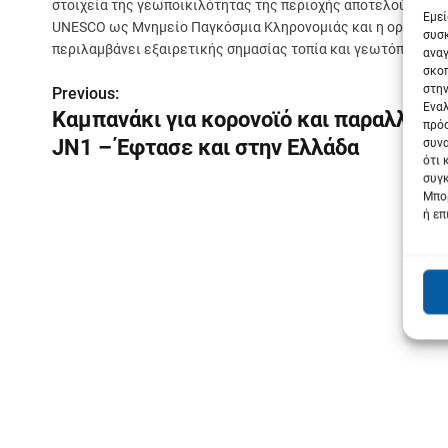
στοιχεία της γεωποικιλότητας της περιοχής αποτελούν το ι
Εμεί
UNESCO ως Μνημείο Παγκόσμια Κληρονομιάς και η ορεινή μάζ
συσκ
περιλαμβάνει εξαιρετικής σημασίας τοπία και γεωτόπους.
αναγ
σκοπ
στην
Previous:
Π
Εναλ
Καμπανάκι για κορονοϊό και παραλλαγή
πρόσ
λ
JN1 – Έφτασε και στην Ελλάδα
συνα
ότι 
ο
συγκ
Μπορ
ή
ή επ
γ
η
σ
η
ά
ρ