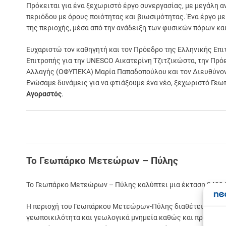
Πρόκειται για ένα ξεχωριστό έργο συνεργασίας, με μεγάλη α
περιόδου με όρους ποιότητας και βιωσιμότητας. Ένα έργο με 
της περιοχής, μέσα από την ανάδειξη των φυσικών πόρων κα
Ευχαριστώ τον καθηγητή και τον Πρόεδρο της Ελληνικής Επ
Επιτροπής για την UNESCO Αικατερίνη Τζιτζικώστα, την Πρό
Αλλαγής (ΟΦΥΠΕΚΑ) Μαρία Παπαδοπούλου και τον Διευθύνον
Ενώσαμε δυνάμεις για να φτιάξουμε ένα νέο, ξεχωριστό Γ
Αγοραστός
.
Το Γεωπάρκο Μετεώρων – Πύλης
Το Γεωπάρκο Μετεώρων – Πύλης καλύπτει μια έκταση 2409,5
Η περιοχή του Γεωπάρκου Μετεώρων-Πύλης διαθέτει εξαιρετ
γεωποικιλότητα και γεωλογικά μνημεία καθώς και προστατε
Σε