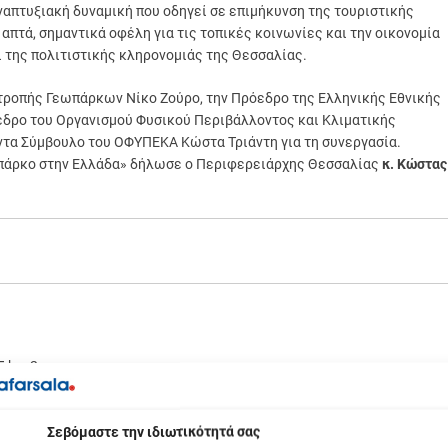
ναπτυξιακή δυναμική που οδηγεί σε επιμήκυνση της τουριστικής
απτά, σημαντικά οφέλη για τις τοπικές κοινωνίες και την οικονομία
ι της πολιτιστικής κληρονομιάς της Θεσσαλίας.
ιτροπής Γεωπάρκων Νίκο Ζούρο, την Πρόεδρο της Ελληνικής Εθνικής
εδρο του Οργανισμού Φυσικού Περιβάλλοντος και Κλιματικής
τα Σύμβουλο του ΟΦΥΠΕΚΑ Κώστα Τριάντη για τη συνεργασία.
εωπάρκο στην Ελλάδα» δήλωσε ο Περιφερειάρχης Θεσσαλίας
κ. Κώστας
 km 2.
ικό φυσικό περιβάλλον, τοπία ιδιαίτερου φυσικού κάλλους,
υόμενες περιοχές με πλούσια βιοποικιλότητα. Διεθνούς αξίας
βόμαστε την ιδιωτικότητά σας