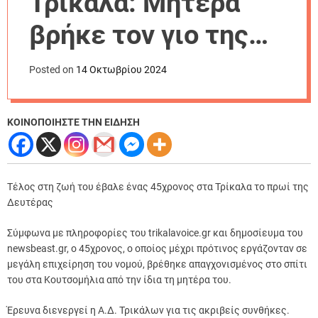
Τρίκαλα: Μητέρα
r
m
βρήκε τον γιο της
o
d
απαγχονισμένο
e
Posted on
14 Οκτωβρίου 2024
ΚΟΙΝΟΠΟΙΗΣΤΕ ΤΗΝ ΕΙΔΗΣΗ
Τέλος στη ζωή του έβαλε ένας 45χρονος στα Τρίκαλα το πρωί της
Δευτέρας
Σύμφωνα με πληροφορίες του trikalavoice.gr και δημοσίευμα του
newsbeast.gr, ο 45χρονος, ο οποίος μέχρι πρότινος εργάζονταν σε
μεγάλη επιχείρηση του νομού, βρέθηκε απαγχονισμένος στο σπίτι
του στα Κουτσομήλια από την ίδια τη μητέρα του.
Έρευνα διενεργεί η Α.Δ. Τρικάλων για τις ακριβείς συνθήκες.