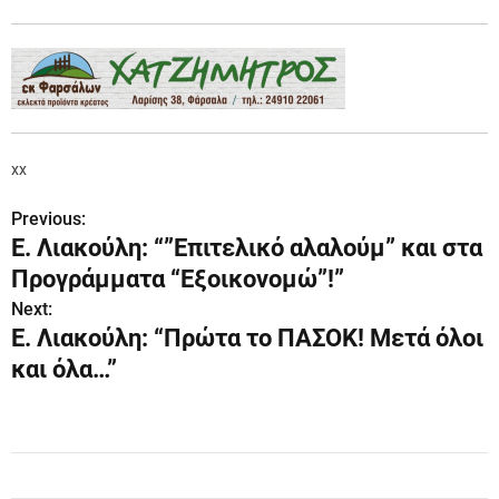
xx
Previous:
Π
Ε. Λιακούλη: “”Επιτελικό αλαλούμ” και στα
λ
Προγράμματα “Εξοικονομώ”!”
ο
Next:
Ε. Λιακούλη: “Πρώτα το ΠΑΣΟΚ! Μετά όλοι
ή
και όλα…”
γ
η
σ