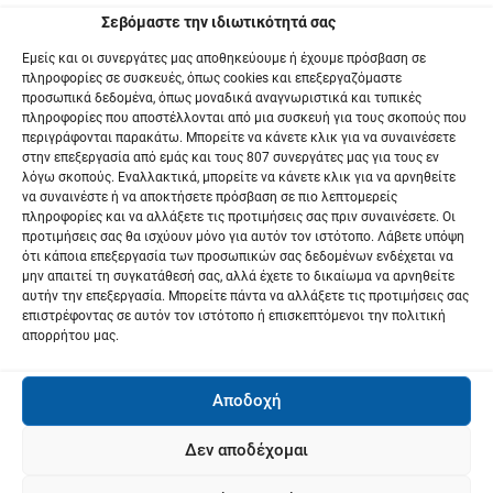
Σεβόμαστε την ιδιωτικότητά σας
ρ
Εμείς και οι συνεργάτες μας αποθηκεύουμε ή έχουμε πρόσβαση σε
θ
πληροφορίες σε συσκευές, όπως cookies και επεξεργαζόμαστε
προσωπικά δεδομένα, όπως μοναδικά αναγνωριστικά και τυπικές
ρ
πληροφορίες που αποστέλλονται από μια συσκευή για τους σκοπούς που
περιγράφονται παρακάτω. Μπορείτε να κάνετε κλικ για να συναινέσετε
ω
στην επεξεργασία από εμάς και τους 807 συνεργάτες μας για τους εν
λόγω σκοπούς. Εναλλακτικά, μπορείτε να κάνετε κλικ για να αρνηθείτε
να συναινέστε ή να αποκτήσετε πρόσβαση σε πιο λεπτομερείς
ν
πληροφορίες και να αλλάξετε τις προτιμήσεις σας πριν συναινέσετε. Οι
προτιμήσεις σας θα ισχύουν μόνο για αυτόν τον ιστότοπο. Λάβετε υπόψη
ότι κάποια επεξεργασία των προσωπικών σας δεδομένων ενδέχεται να
μην απαιτεί τη συγκατάθεσή σας, αλλά έχετε το δικαίωμα να αρνηθείτε
αυτήν την επεξεργασία. Μπορείτε πάντα να αλλάξετε τις προτιμήσεις σας
επιστρέφοντας σε αυτόν τον ιστότοπο ή επισκεπτόμενοι την πολιτική
απορρήτου μας.
Αποδοχή
Δεν αποδέχομαι