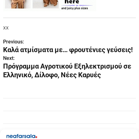
XX
Previous:
Π
Καλά ατμίσματα με… φρουτένιες γεύσεις!
λ
Next:
Πρόγραμμα Αγροτικού Εξηλεκτρισμού σε
ο
Ελληνικό, Δίλοφο, Νέες Καρυές
ή
γ
η
σ
η
ά