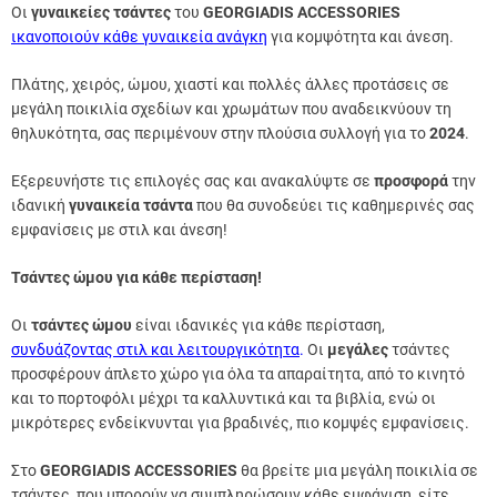
Οι
γυναικείες τσάντες
του
GEORGIADIS ACCESSORIES
ικανοποιούν κάθε γυναικεία ανάγκη
για κομψότητα και άνεση.
Πλάτης, χειρός, ώμου, χιαστί και πολλές άλλες προτάσεις σε
μεγάλη ποικιλία σχεδίων και χρωμάτων που αναδεικνύουν τη
θηλυκότητα, σας περιμένουν στην πλούσια συλλογή για το
2024
.
Εξερευνήστε τις επιλογές σας και ανακαλύψτε σε
προσφορά
την
ιδανική
γυναικεία τσάντα
που θα συνοδεύει τις καθημερινές σας
εμφανίσεις με στιλ και άνεση!
Τσάντες ώμου για κάθε περίσταση!
Οι
τσάντες ώμου
είναι ιδανικές για κάθε περίσταση,
συνδυάζοντας στιλ και λειτουργικότητα
.
Οι
μεγάλες
τσάντες
προσφέρουν άπλετο χώρο για όλα τα απαραίτητα, από το κινητό
και το πορτοφόλι μέχρι τα καλλυντικά και τα βιβλία, ενώ οι
μικρότερες ενδείκνυνται για βραδινές, πιο κομψές εμφανίσεις.
Στο
GEORGIADIS ACCESSORIES
θα βρείτε μια μεγάλη ποικιλία σε
τσάντες, που μπορούν να συμπληρώσουν κάθε εμφάνιση, είτε