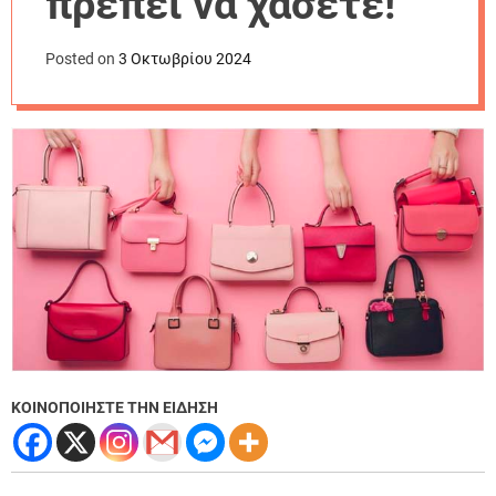
πρέπει να χάσετε!
r
m
o
Posted on
3 Οκτωβρίου 2024
d
e
ΚΟΙΝΟΠΟΙΗΣΤΕ ΤΗΝ ΕΙΔΗΣΗ