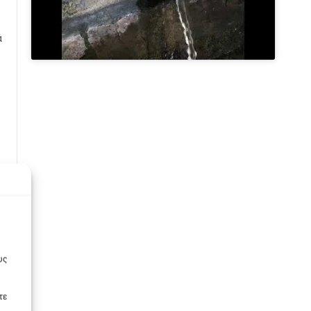
ά
υς
τε