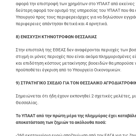
αφορά την επιστροφή των χρημάτων στο ΥΠΑΑΤ από εκείνες τ
δεύτερη αφορά τον ορισμό της υπηρεσίας του ΥΠΑΑΤ που θα α
Υπουργού προς τους περιφερειάρχες για να δηλώσουν εγγράφω
περιφερειες απάντησαν θετικά και 4 αρνητικά.
8) ΕΝΙΣΧΥΣΗ ΚΤΗΝΟΤΡΟΦΩΝ ΘΕΣΣΑΛΙΑΣ
Στην επιστολή της ΕΘΕΑΣ δεν αναφέρονται περιοχές των βο
στιγμή οι μόνες περιοχές που είναι ακόμα πλημμυρισμένες 
και επιδότηση κόστους μετακίνησης βοοειδών θα μπορούσε ν
προϋποθέτει έγκριση από το Υπουργείο Οικονομικών.
9) ΣΤΡΑΤΗΓΙΚΟ ΣΧΕΔΙΟ ΓΙΑ ΤΟΝ ΘΕΣΣΑΛΙΚΟ ΑΓΡΟΔΙΑΤΡΟΦ
Σημειώνεται ότι ήδη έχουν εκπονηθεί 2 σχετικές μελέτες, μι
Θεσσαλίας.
Το ΥΠΑΑΤ από την πρώτη μέρα της πλημμύρας έχει καταβάλει
αποκατάσταση των ζημιών τα ακόλουθα ποσά:
-260 εκατομμύρια ευρώ αποζημίωση από τον ΕΛΓΑ για τις ζημιέ