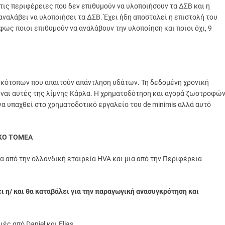
ις περιφέρειες που δεν επιθυμούν να υλοποιήσουν τα ΔΣΒ και η
ναλάβει να υλοποιήσει τα ΔΣΒ. Έχει ήδη αποσταλεί η επιστολή του
ς ποιοι επιθυμούν να αναλάβουν την υλοποίηση και ποιοι όχι, 9
σκότοπων που απαιτούν απάντληση υδάτων. Τη δεδομένη χρονική
είναι αυτές της λίμνης Κάρλα. Η χρηματοδότηση και αγορά ζωοτροφώ
α υπαχθεί στο χρηματοδοτικό εργαλείο του de minimis αλλά αυτό
ΙΚΟ ΤΟΜΕΑ
α από την ολλανδική εταιρεία ΗVA και μια από την Περιφέρεια
 η/ και θα καταβάλει για την παραγωγική ανασυγκρότηση και
ς από Daniel και Elias