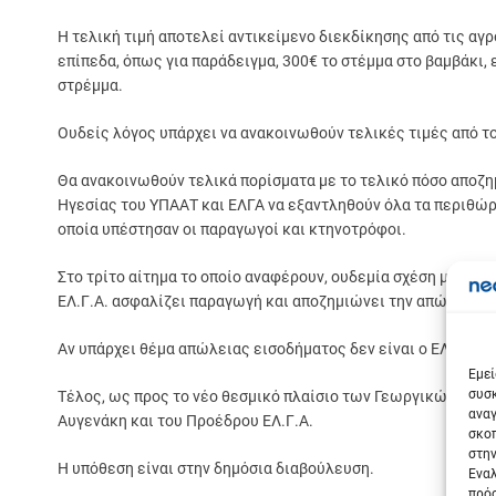
Η τελική τιμή αποτελεί αντικείμενο διεκδίκησης από τις αγ
επίπεδα, όπως για παράδειγμα, 300€ το στέμμα στο βαμβάκι,
στρέμμα.
Ουδείς λόγος υπάρχει να ανακοινωθούν τελικές τιμές από τ
Θα ανακοινωθούν τελικά πορίσματα με το τελικό πόσο αποζ
Ηγεσίας του ΥΠΑΑΤ και ΕΛΓΑ να εξαντληθούν όλα τα περιθώρ
οποία υπέστησαν οι παραγωγοί και κτηνοτρόφοι.
Στο τρίτο αίτημα το οποίο αναφέρουν, ουδεμία σχέση μπορεί 
ΕΛ.Γ.Α. ασφαλίζει παραγωγή και αποζημιώνει την απώλειά τ
Σε
Αν υπάρχει θέμα απώλειας εισοδήματος δεν είναι ο ΕΛ.Γ.Α. 
Εμεί
συσκ
Τέλος, ως προς το νέο θεσμικό πλαίσιο των Γεωργικών Ασφ
αναγ
Αυγενάκη και του Προέδρου ΕΛ.Γ.Α.
σκοπ
στην
Η υπόθεση είναι στην δημόσια διαβούλευση.
Εναλ
πρόσ