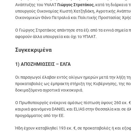
Ανάπτυξης του ΥπΑΑΤ
Γιώργος Στρατάκος,
κατά τη διάρκεια 
υπουργούς Οικονομίας Κωστή Χατζηδάκη, Αγροτικής Ανάπτυ
Οικονομικών Θάνο Πετραλιά και Πολιτικής Προστασίας Χρήσ
Ο Γιώργος Στρατάκος απάντησε στα έξι από τα εννιά σημεία 
αφορούν άλλα υπουργεία και όχι το ΥΠΑΑΤ.
Συγκεκριμένα
1) ΑΠΟΖΗΜΙΩΣΕΙΣ – ΕΛΓΑ
Οι παραγωγοί έλαβαν εντός ολίγων ημερών μετά την λήξη 
προκαταβολές ως έμπρακτη στήριξη της Κυβέρνησης, της πολ
δοκιμαζόμενα αγροτικά νοικοκυριά.
Ο Πρωθυπουργός ενέκρινε αμέσως πίστωση ύψους 260 εκ. €, 
καιρικά φαινόμενα DANIEL και ELIAS στην Θεσσαλία και σε ά
προγράμματος από την ΕΕ.
Ήδη έχουν καταβληθεί 193 εκ. €, σε προκαταβολές ή και εξ