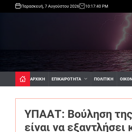
S
Παρασκευή, 7 Αυγούστου 2026
10
:
17
:
42
PM
k
i
p
t
o
c
o
n
t
e
n
ΑΡΧΙΚΗ
ΕΠΙΚΑΙΡΟΤΗΤΑ
ΠΟΛΙΤΙΚΗ
ΟΙΚΟ
t
ΥΠΑΑΤ: Βούληση της
είναι να εξαντλήσει 