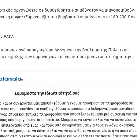
ροτικές οργανώσεις σε δυσθεώρητα -και αδύνατον να ικανοποιηθούν-
 ενώ η ασφαλιζόμενη αξία του βαμβακιού κυμαίνεται στα 180-200 € αν
ον ΕΛΓΑ.
ημιώσεων ανά παραγωγό, με δεδομένη την βούληση της Πολιτικής
ια στήριξης των παραγωγών και να ανταποκρίνονται στη ζημιά την
να έχει ο ΕΛΓΑ, σύμφωνα με το Εθνικό και Ευρωπαϊκό δίκαιο γιατί ο
ης, δεν ασφαλίζει το εισόδημα κάθε παραγωγού.
βόμαστε την ιδιωτικότητά σας
αρμόδιος φορέας για την κάλυψή του.
ς και οι συνεργάτες μας αποθηκεύουμε ή έχουμε πρόσβαση σε πληροφορίες σε
ευές, όπως cookies και επεξεργαζόμαστε προσωπικά δεδομένα, όπως μοναδικά
αλίσεων ισχύουν οι πρόσφατες ανακοινώσεις του Υπουργού κ.
νωριστικά και τυπικές πληροφορίες που αποστέλλονται από μια συσκευή για το
ούς που περιγράφονται παρακάτω. Μπορείτε να κάνετε κλικ για να συναινέσετε
 επεξεργασία από εμάς και τους 807 συνεργάτες μας για τους εν λόγω σκοπούς.
λακτικά, μπορείτε να κάνετε κλικ για να αρνηθείτε να συναινέστε ή να αποκτήσε
βαση σε πιο λεπτομερείς πληροφορίες και να αλλάξετε τις προτιμήσεις σας πριν