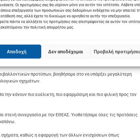
ινέσετε. Οι προτιμήσεις σας θα ισχύουν μόνο για αυτόν τον ιστότοπο. Λάβετε υ
ύθυνα και τεκμηριωμένα τόσον ως πρός τις νέες καλύψεις όσο και ω
κάποια επεξεργασία των προσωπικών σας δεδομένων ενδέχεται να μην απαιτεί τ
 κινδύνων και των νέων ζημιογόνων αιτίων.
ατάθεσή σας, αλλά έχετε το δικαίωμα να αρνηθείτε αυτήν την επεξεργασία.
είτε πάντα να αλλάξετε τις προτιμήσεις σας επιστρέφοντας σε αυτόν τον ιστότ
ισκεπτόμενοι την πολιτική απορρήτου μας.
 οπότε υπήρχαν δυσκολίες στην εφαρμογή τους.
Αποδοχή
Δεν αποδέχομαι
Προβολή προτιμήσε
τό το λόγο ένα κεντρικό αίτημά μας σε ευρωπαϊκό επίπεδο είναι η
εριβαλλοντικών προτύπων, βοηθήσαμε στο να υπάρξει μεγαλύτερη
κολογικών σχημάτων.
α την κάνουν πιο ευέλικτη, πιο εφαρμόσιμη και πιο φιλική προς τον
σε στενή συνεργασία με την ΕΘΕΑΣ. Υιοθετήσαμε όλες τις προτάσεις
αραπάνω.
ικά σχήματα, καθώς η εφαρμογή των άλλων ενισχύσεων όπως