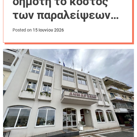
δημότη το κόστος
r
m
των παραλείψεων
o
d
(σχόλιο)
e
Posted on
15 Ιουνίου 2026