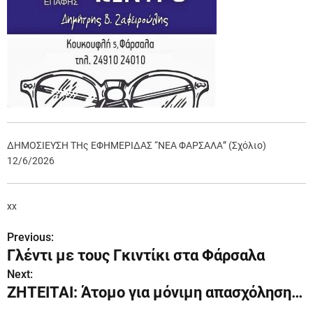
ΔΗΜΟΣΙΕΥΣΗ ΤΗς ΕΦΗΜΕΡΙΔΑΣ “ΝΕΑ ΦΑΡΣΑΛΑ” (Σχόλιο)
12/6/2026
xx
Previous:
Π
Γλέντι με τους Γκιντίκι στα Φάρσαλα
λ
Next:
ΖΗΤΕΙΤΑΙ: Άτομο για μόνιμη απασχόληση…
ο