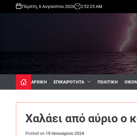
S
Πέμπτη, 6 Αυγούστου 2026
2
:
52
:
27
AM
k
i
p
t
o
c
o
n
t
e
n
ΑΡΧΙΚΗ
ΕΠΙΚΑΙΡΟΤΗΤΑ
ΠΟΛΙΤΙΚΗ
ΟΙΚΟ
t
Χαλάει από αύριο ο 
Posted on
19 Ιανουαρίου 2024