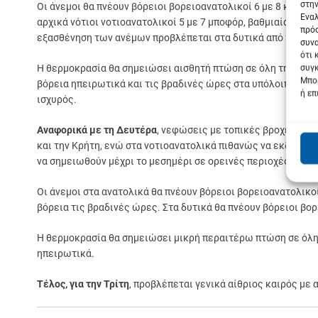
στην
Οι άνεμοι θα πνέουν βόρειοι βορειοανατολικοί 6 με 8 και στ
Εναλ
αρχικά νότιοι νοτιοανατολικοί 5 με 7 μποφόρ, βαθμιαία όμως
πρόσ
εξασθένηση των ανέμων προβλέπεται στα δυτικά από το από
συνα
ότι 
Η θερμοκρασία θα σημειώσει αισθητή πτώση σε όλη τη χώρα 
συγκ
Μπορ
βόρεια ηπειρωτικά και τις βραδινές ώρες στα υπόλοιπα ηπε
ή επ
ισχυρός.
Αναφορικά με τη Δευτέρα
, νεφώσεις με τοπικές βροχές στα
και την Κρήτη, ενώ στα νοτιοανατολικά πιθανώς να εκδηλωθ
να σημειωθούν μέχρι το μεσημέρι σε ορεινές περιοχές της Κ
Οι άνεμοι στα ανατολικά θα πνέουν βόρειοι βορειοανατολικοί
βόρεια τις βραδινές ώρες. Στα δυτικά θα πνέουν βόρειοι βο
Η θερμοκρασία θα σημειώσει μικρή περαιτέρω πτώση σε όλη
ηπειρωτικά.
Τέλος, για την Τρίτη
, προβλέπεται γενικά αίθριος καιρός με