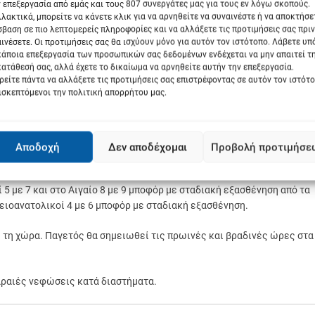
 επεξεργασία από εμάς και τους 807 συνεργάτες μας για τους εν λόγω σκοπούς.
ο Αιγαίο έως 9 μποφόρ, και μόνο στο νοτιοανατολικό Αιγαίο θα πνέουν
λακτικά, μπορείτε να κάνετε κλικ για να αρνηθείτε να συναινέστε ή να αποκτήσε
 και εκεί θα στραφούν σε βόρειους με την ίδια ένταση. Σταδιακή
βαση σε πιο λεπτομερείς πληροφορίες και να αλλάξετε τις προτιμήσεις σας πριν
γευμα.
ινέσετε. Οι προτιμήσεις σας θα ισχύουν μόνο για αυτόν τον ιστότοπο. Λάβετε υ
κάποια επεξεργασία των προσωπικών σας δεδομένων ενδέχεται να μην απαιτεί τ
από βορρά προς νότο. Παγετός θα σημειωθεί τις πρωινές ώρες στα
ατάθεσή σας, αλλά έχετε το δικαίωμα να αρνηθείτε αυτήν την επεξεργασία.
είτε πάντα να αλλάξετε τις προτιμήσεις σας επιστρέφοντας σε αυτόν τον ιστότ
ιρωτικά, ενώ στα βορειοδυτικά ηπειρωτικά θα είναι κατά τόπους
ισκεπτόμενοι την πολιτική απορρήτου μας.
 ανατολικά ηπειρωτικά τμήματα, κυρίως στην Εύβοια, στις Κυκλαδες
ούν και μεμονωμένες καταιγίδες. Ασθενείς χιονοπτώσεις αναμένετα
Αποδοχή
Δεν αποδέχομαι
Προβολή προτιμήσε
ρήτης. Στην υπόλοιπη χώρα γενικά αίθριος καιρός.
 5 με 7 και στο Αιγαίο 8 με 9 μποφόρ με σταδιακή εξασθένηση από τα
ρειοανατολικοί 4 με 6 μποφόρ με σταδιακή εξασθένηση.
 τη χώρα. Παγετός θα σημειωθεί τις πρωινές και βραδινές ώρες στα
 αραιές νεφώσεις κατά διαστήματα.