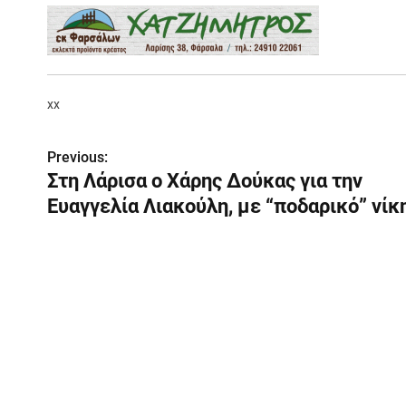
xx
Π
Previous:
Στη Λάρισα ο Χάρης Δούκας για την
λ
Ευαγγελία Λιακούλη, με “ποδαρικό” νίκ
ο
ή
γ
η
σ
η