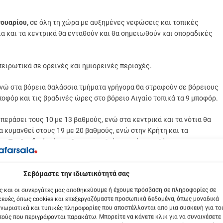
νουαρίου,
σε όλη τη χώρα με αυξημένες νεφώσεις και τοπικές
α και τα κεντρικά θα ενταθούν και θα σημειωθούν και σποραδικές
ειρωτικά σε ορεινές και ημιορεινές περιοχές.
 ενώ στα βόρεια θαλάσσια τμήματα γρήγορα θα στραφούν σε βόρειους
ποφόρ και τις βραδινές ώρες στο βόρειο Αιγαίο τοπικά τα 9 μποφόρ.
περάσει τους 10 με 13 βαθμούς, ενώ στα κεντρικά και τα νότια θα
α κυμανθεί στους 19 με 20 βαθμούς, ενώ στην Κρήτη και τα
. Τις βραδινές ώρες θα σημειωθεί παγετός στα βόρεια.
ά και νότια θαλάσσια παραθαλάσσια τμήματα σποραδικές καταιγίδες.
βόμαστε την ιδιωτικότητά σας
ι από τα βορειοανατολικά.
ς και οι συνεργάτες μας αποθηκεύουμε ή έχουμε πρόσβαση σε πληροφορίες σε
μειωθούν χιονοπτώσεις σε ορεινές και ημιορεινές περιοχές, οι
ευές, όπως cookies και επεξεργαζόμαστε προσωπικά δεδομένα, όπως μοναδικά
νωριστικά και τυπικές πληροφορίες που αποστέλλονται από μια συσκευή για το
ούς που περιγράφονται παρακάτω. Μπορείτε να κάνετε κλικ για να συναινέσετε