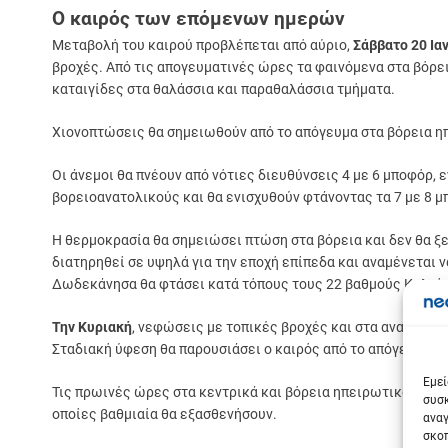
Ο καιρός των επόμενων ημερών
Μεταβολή του καιρού προβλέπεται από αύριο,
Σάββατο 20 Ια
βροχές. Από τις απογευματινές ώρες τα φαινόμενα στα βόρει
καταιγίδες στα θαλάσσια και παραθαλάσσια τμήματα.
Χιονοπτώσεις θα σημειωθούν από το απόγευμα στα βόρεια ηπ
Οι άνεμοι θα πνέουν από νότιες διευθύνσεις 4 με 6 μποφόρ,
βορειοανατολικούς και θα ενισχυθούν φτάνοντας τα 7 με 8 μ
Η θερμοκρασία θα σημειώσει πτώση στα βόρεια και δεν θα ξε
διατηρηθεί σε υψηλά για την εποχή επίπεδα και αναμένεται ν
Δωδεκάνησα θα φτάσει κατά τόπους τους 22 βαθμούς Κελσίου
Την Κυριακή
, νεφώσεις με τοπικές βροχές και στα ανατολικ
Σε
Σταδιακή ύφεση θα παρουσιάσει ο καιρός από το απόγευμα κα
Εμεί
Τις πρωινές ώρες στα κεντρικά και βόρεια ηπειρωτικά θα ση
συσκ
οποίες βαθμιαία θα εξασθενήσουν.
αναγ
σκοπ