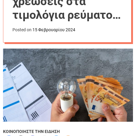
χρεώσεις στα
r
m
τιμολόγια ρεύματος
o
d
για τον Μάρτιο
e
Posted on
15 Φεβρουαρίου 2024
ΚΟΙΝΟΠΟΙΗΣΤΕ ΤΗΝ ΕΙΔΗΣΗ