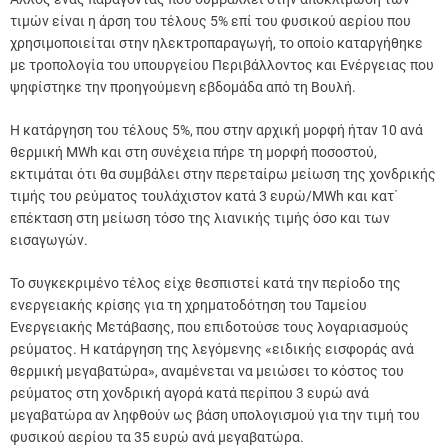
τιμών είναι η άρση του τέλους 5% επί του φυσικού αερίου που
χρησιμοποιείται στην ηλεκτροπαραγωγή, το οποίο καταργήθηκε
με τροπολογία του υπουργείου Περιβάλλοντος και Ενέργειας που
ψηφίστηκε την προηγούμενη εβδομάδα από τη Βουλή.
Η κατάργηση του τέλους 5%, που στην αρχική μορφή ήταν 10 ανά
θερμική MWh και στη συνέχεια πήρε τη μορφή ποσοστού,
εκτιμάται ότι θα συμβάλει στην περεταίρω μείωση της χονδρικής
τιμής του ρεύματος τουλάχιστον κατά 3 ευρώ/MWh και κατ΄
επέκταση στη μείωση τόσο της λιανικής τιμής όσο και των
εισαγωγών.
Το συγκεκριμένο τέλος είχε θεσπιστεί κατά την περίοδο της
ενεργειακής κρίσης για τη χρηματοδότηση του Ταμείου
Ενεργειακής Μετάβασης, που επιδοτούσε τους λογαριασμούς
ρεύματος. Η κατάργηση της λεγόμενης «ειδικής εισφοράς ανά
θερμική μεγαβατώρα», αναμένεται να μειώσει το κόστος του
ρεύματος στη χονδρική αγορά κατά περίπου 3 ευρώ ανά
μεγαβατώρα αν ληφθούν ως βάση υπολογισμού για την τιμή του
φυσικού αερίου τα 35 ευρώ ανά μεγαβατώρα.