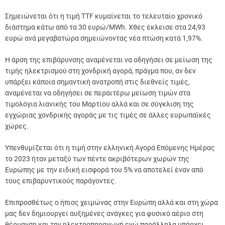
Σημειώνεται ότι η τιμή TTF κυμαίνεται το τελευταίο χρονικό
διάστημα κάτω από τα 30 ευρώ/MWh. Χθες έκλεισε στα 24,93
ευρώ ανά μεγαβατώρα σημειώνοντας νέα πτώση κατά 1,97%.
Η άρση της επιβάρυνσης αναμένεται να οδηγήσει σε μείωση της
τιμής ηλεκτρισμού στη χονδρική αγορά, πράγμα που, αν δεν
υπάρξει κάποια σημαντική ανατροπή στις διεθνείς τιμές,
αναμένεται να οδηγήσει σε περαιτέρω μείωση τιμών στα
τιμολόγια λιανικής του Μαρτίου αλλά και σε σύγκλιση της
εγχώριας χονδρικής αγοράς με τις τιμές σε άλλες ευρωπαϊκές
χώρες.
Υπενθυμίζεται ότι η τιμή στην ελληνική Αγορά Επόμενης Ημέρας
το 2023 ήταν μεταξύ των πέντε ακριβότερων χωρών της
Ευρώπης με την ειδική εισφορά του 5% να αποτελεί έναν από
τους επιβαρυντικούς παράγοντες.
Επιπροσθέτως ο ήπιος χειμώνας στην Ευρώπη αλλά και στη χώρα
μας δεν δημιουργεί αυξημένες ανάγκες για φυσικό αέριο στη
θέρμανση και την ηλεκτροπαραγωγή ενώ παράλληλα υπάρχει