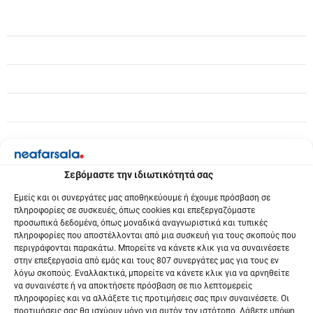
η
σ
η
ά
ρ
θ
ρ
Σεβόμαστε την ιδιωτικότητά σας
ω
Εμείς και οι συνεργάτες μας αποθηκεύουμε ή έχουμε πρόσβαση σε
πληροφορίες σε συσκευές, όπως cookies και επεξεργαζόμαστε
ν
προσωπικά δεδομένα, όπως μοναδικά αναγνωριστικά και τυπικές
πληροφορίες που αποστέλλονται από μια συσκευή για τους σκοπούς που
περιγράφονται παρακάτω. Μπορείτε να κάνετε κλικ για να συναινέσετε
στην επεξεργασία από εμάς και τους 807 συνεργάτες μας για τους εν
λόγω σκοπούς. Εναλλακτικά, μπορείτε να κάνετε κλικ για να αρνηθείτε
να συναινέστε ή να αποκτήσετε πρόσβαση σε πιο λεπτομερείς
πληροφορίες και να αλλάξετε τις προτιμήσεις σας πριν συναινέσετε. Οι
προτιμήσεις σας θα ισχύουν μόνο για αυτόν τον ιστότοπο. Λάβετε υπόψη