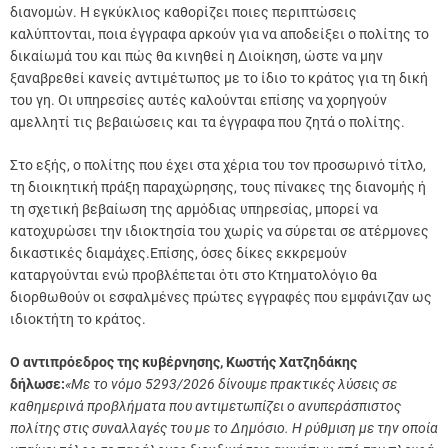
διανομών. Η εγκύκλιος καθορίζει ποιες περιπτώσεις
καλύπτονται, ποια έγγραφα αρκούν για να αποδείξει ο πολίτης το
δικαίωμά του και πώς θα κινηθεί η Διοίκηση, ώστε να μην
ξαναβρεθεί κανείς αντιμέτωπος με το ίδιο το κράτος για τη δική
του γη. Οι υπηρεσίες αυτές καλούνται επίσης να χορηγούν
αμελλητί τις βεβαιώσεις και τα έγγραφα που ζητά ο πολίτης.
Στο εξής, ο πολίτης που έχει στα χέρια του τον προσωρινό τίτλο,
τη διοικητική πράξη παραχώρησης, τους πίνακες της διανομής ή
τη σχετική βεβαίωση της αρμόδιας υπηρεσίας, μπορεί να
κατοχυρώσει την ιδιοκτησία του χωρίς να σύρεται σε ατέρμονες
δικαστικές διαμάχες.Επίσης, όσες δίκες εκκρεμούν
καταργούνται ενώ προβλέπεται ότι στο Κτηματολόγιο θα
διορθωθούν οι εσφαλμένες πρώτες εγγραφές που εμφάνιζαν ως
ιδιοκτήτη το κράτος.
Ο αντιπρόεδρος της κυβέρνησης, Κωστής Χατζηδάκης
δήλωσε:
«Με το νόμο 5293/2026 δίνουμε πρακτικές λύσεις σε
καθημερινά προβλήματα που αντιμετωπίζει ο ανυπεράσπιστος
πολίτης στις συναλλαγές του με το Δημόσιο. Η ρύθμιση με την οποία