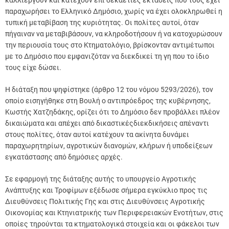
καλλιεργούν και κατέχουν επί δεκαετίες εκτάσεις που τους έχει
παραχωρήσει το Ελληνικό Δημόσιο, χωρίς να έχει ολοκληρωθεί η
τυπική μεταβίβαση της κυριότητας. Οι πολίτες αυτοί, όταν
πήγαιναν να μεταβιβάσουν, να κληροδοτήσουν ή να κατοχυρώσουν
την περιουσία τους στο Κτηματολόγιο, βρίσκονταν αντιμέτωποι
με το Δημόσιο που εμφανιζόταν να διεκδικεί τη γη που το ίδιο
τους είχε δώσει.
Η διάταξη που ψηφίστηκε (άρθρο 12 του νόμου 5293/2026), τον
οποίο εισηγήθηκε στη Βουλή ο αντιπρόεδρος της κυβέρνησης,
Κωστής Χατζηδάκης, ορίζει ότι το Δημόσιο δεν προβάλλει πλέον
δικαιώματα και απέχει από δικαστικέςδιεκδικήσεις απέναντι
στους πολίτες, όταν αυτοί κατέχουν τα ακίνητα δυνάμει
παραχωρητηρίων, αγροτικών διανομών, κλήρων ή υποδείξεων
εγκατάστασης από δημόσιες αρχές.
Σε εφαρμογή της διάταξης αυτής το υπουργείο Αγροτικής
Ανάπτυξης και Τροφίμων εξέδωσε σήμερα εγκύκλιο προς τις
Διευθύνσεις Πολιτικής Γης και στις Διευθύνσεις Αγροτικής
Οικονομίας και Κτηνιατρικής των Περιφερειακών Ενοτήτων, στις
οποίες τηρούνται τα κτηματολογικά στοιχεία και οι φάκελοι των