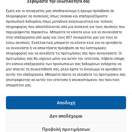
Σεβόμαστε την ιδιωτικότητά σας
Previous:
Π
Εμείς και οι συνεργάτες μας αποθηκεύουμε ή έχουμε πρόσβαση σε
ΥΠΑΑΤ: Στο 96% η συμμόρφωση των
πληροφορίες σε συσκευές, όπως cookies και επεξεργαζόμαστε
λ
δειγμάτων Μαΐου για υπολείμματα
προσωπικά δεδομένα, όπως μοναδικά αναγνωριστικά και τυπικές
πληροφορίες που αποστέλλονται από μια συσκευή για τους σκοπούς που
ο
φυτοπροστατευτικών προϊόντων
περιγράφονται παρακάτω. Μπορείτε να κάνετε κλικ για να συναινέσετε
Next:
στην επεξεργασία από εμάς και τους 807 συνεργάτες μας για τους εν
ή
λόγω σκοπούς. Εναλλακτικά, μπορείτε να κάνετε κλικ για να αρνηθείτε
Οι The Swingin’ Cats γιορτάζουν τον
να συναινέστε ή να αποκτήσετε πρόσβαση σε πιο λεπτομερείς
γ
πρώτο χρόνο της Αρχαιολογικής Συλλογής
πληροφορίες και να αλλάξετε τις προτιμήσεις σας πριν συναινέσετε. Οι
προτιμήσεις σας θα ισχύουν μόνο για αυτόν τον ιστότοπο. Λάβετε υπόψη
Φαρσάλων με μια μοναδική συναυλία
η
ότι κάποια επεξεργασία των προσωπικών σας δεδομένων ενδέχεται να
μην απαιτεί τη συγκατάθεσή σας, αλλά έχετε το δικαίωμα να αρνηθείτε
σ
αυτήν την επεξεργασία. Μπορείτε πάντα να αλλάξετε τις προτιμήσεις σας
επιστρέφοντας σε αυτόν τον ιστότοπο ή επισκεπτόμενοι την πολιτική
η
απορρήτου μας.
ά
Αποδοχή
ρ
Δεν αποδέχομαι
θ
ρ
Προβολή προτιμήσεων