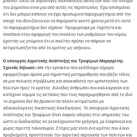
μπαίνει τέλος σε παράλογες διεκδικήσεις ακινήτων από την πλευρά
του Δημοσίου είναι μια από αυτές τις περιπτώσεις. Έχω επισημάνει
ότι δεν μπορεί κάποιος να έχει προσωρινά παραχωρητήρια από την
εποχή του Βενιζέλου και να θυμόμαστε εκατό χρόνια μετά ότι αυτά
τα παραχωρητήρια δεν ισχύουν. Προχωρούμε με ταχύτητα και
συνέπεια στην εφαρμογή του συνόλου των ρυθμίσεων του νόμου,
έχοντας ως γνώμονα ότι οι πολίτες πρέπει να πάψουν να
αντιμετωπίζονται από το κράτος ως υπήκοοι».
Ο υπουργός Αγροτικής Ανάπτυξης και Τροφίμων Μαργαρίτης
Σχοινάς δήλωσε:
«Με την εγκύκλιο που εκδίδουμε σήμερα
εφαρμόζουμε άμεσα μια σημαντική μεταρρύθμιση που βάζει τέλος
σε μια πολυετή στρέβλωση και αποκαθιστά την εμπιστοσύνη των
πολιτών προς το κράτος. Χιλιάδες άνθρωποι που καλλιεργούν και
κατέχουν νόμιμα τις εκτάσεις που τους παραχωρήθηκαν από το ίδιο
το Δημόσιο δεν θα βρίσκονται πλέον αντιμέτωποι με
αδικαιολόγητες δικαστικές διεκδικήσεις. Το υπουργείο Αγροτικής
Ανάπτυξης και Τροφίμων δίνει σαφείς οδηγίες στις υπηρεσίες του,
ώστε οι διαδικασίες να ολοκληρώνονται γρήγορα, με διαφάνεια και
χωρίς περιττή ταλαιπωρία. Στόχος μας είναι ένα κράτος που λύνει
προβλήματα, προστατεύει την αγροτική περιουσία των πολιτών και