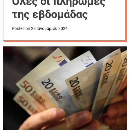
Όλες οι πληρωμές
r
m
της εβδομάδας
o
d
e
Posted on
28 Ιανουαρίου 2024