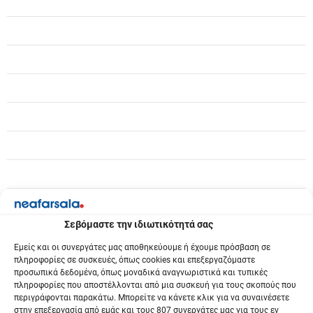
σ
η
ά
ρ
θ
ρ
ω
ν
Σεβόμαστε την ιδιωτικότητά σας
Εμείς και οι συνεργάτες μας αποθηκεύουμε ή έχουμε πρόσβαση σε
πληροφορίες σε συσκευές, όπως cookies και επεξεργαζόμαστε
προσωπικά δεδομένα, όπως μοναδικά αναγνωριστικά και τυπικές
πληροφορίες που αποστέλλονται από μια συσκευή για τους σκοπούς που
περιγράφονται παρακάτω. Μπορείτε να κάνετε κλικ για να συναινέσετε
στην επεξεργασία από εμάς και τους 807 συνεργάτες μας για τους εν