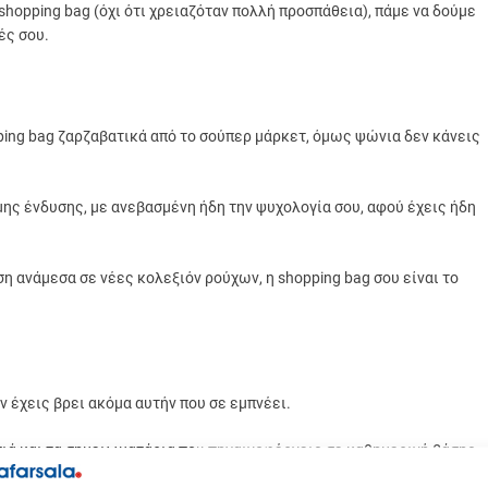
 shopping bag (όχι ότι χρειαζόταν πολλή προσπάθεια), πάμε να δούμε
ές σου.
pping bag ζαρζαβατικά από το σούπερ μάρκετ, όμως ψώνια δεν κάνεις
ς ένδυσης, με ανεβασμένη ήδη την ψυχολογία σου, αφού έχεις ήδη
η ανάμεσα σε νέες κολεξιόν ρούχων, η shopping bag σου είναι το
εν έχεις βρει ακόμα αυτήν που σε εμπνέει.
τιά και τα σημειωματάρια που πηγαινοφέρνεις σε καθημερινή βάσης