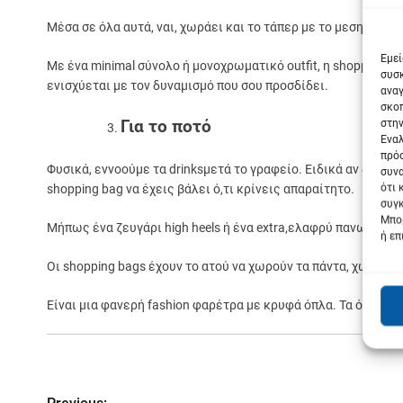
Μέσα σε όλα αυτά, ναι, χωράει και το τάπερ με το μεσημεριαν
Σε
Εμεί
Με ένα minimal σύνολο ή μονοχρωματικό outfit, η shopping ba
συσκ
ενισχύεται με τον δυναμισμό που σου προσδίδει.
αναγ
σκοπ
στην
Για το ποτό
Εναλ
πρόσ
Φυσικά, εννοούμε τα drinksμετά το γραφείο. Ειδικά αν δεν ξέ
συνα
ότι 
shopping bag να έχεις βάλει ό,τι κρίνεις απαραίτητο.
συγκ
Μπορ
Μήπως ένα ζευγάρι high heels ή ένα extra,ελαφρύ πανωφόρι;
ή επ
Οι shopping bags έχουν το ατού να χωρούν τα πάντα, χωρίς ν
Είναι μια φανερή fashion φαρέτρα με κρυφά όπλα. Τα όπλα, όπ