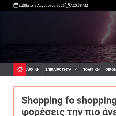
S
Σάββατο, 8 Αυγούστου 2026
7
:
20
:
40
AM
k
i
p
t
o
c
o
n
t
e
n
ΑΡΧΙΚΗ
ΕΠΙΚΑΙΡΟΤΗΤΑ
ΠΟΛΙΤΙΚΗ
ΟΙΚΟ
t
Shopping fo shopping
φορέσεις την πιο άν