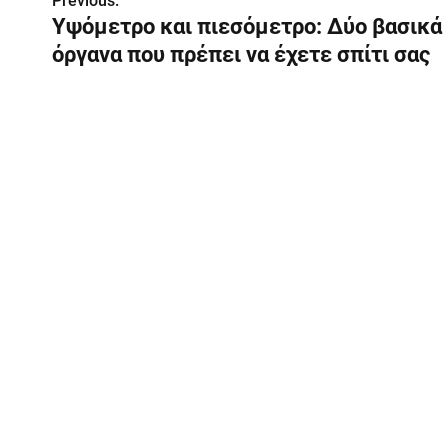
Previous:
Π
Υψόμετρο και πιεσόμετρο: Δύο βασικά
λ
όργανα που πρέπει να έχετε σπίτι σας
ο
ή
γ
η
σ
η
ά
ρ
θ
ρ