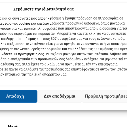
ό, αλλά και το βιβλίο που διαβάζεις στο τρένο.
βόμαστε την ιδιωτικότητά σας
ς και οι συνεργάτες μας αποθηκεύουμε ή έχουμε πρόσβαση σε πληροφορίες σε
g δίνει την πινελιά του αυθορμητισμού στην εικόνα σου, η οποία
ευές, όπως cookies και επεξεργαζόμαστε προσωπικά δεδομένα, όπως μοναδικά
νωριστικά και τυπικές πληροφορίες που αποστέλλονται από μια συσκευή για το
ούς που περιγράφονται παρακάτω. Μπορείτε να κάνετε κλικ για να συναινέσετε
 επεξεργασία από εμάς και τους 807 συνεργάτες μας για τους εν λόγω σκοπούς.
λακτικά, μπορείτε να κάνετε κλικ για να αρνηθείτε να συναινέστε ή να αποκτήσε
βαση σε πιο λεπτομερείς πληροφορίες και να αλλάξετε τις προτιμήσεις σας πριν
ρεις από την αρχή πως θα εξελιχθεί η βραδιά, μπορείς μέσα στη
ινέσετε. Οι προτιμήσεις σας θα ισχύουν μόνο για αυτόν τον ιστότοπο. Λάβετε υ
κάποια επεξεργασία των προσωπικών σας δεδομένων ενδέχεται να μην απαιτεί τ
ατάθεσή σας, αλλά έχετε το δικαίωμα να αρνηθείτε αυτήν την επεξεργασία.
είτε πάντα να αλλάξετε τις προτιμήσεις σας επιστρέφοντας σε αυτόν τον ιστότ
 Εσύ γνωρίζεις καλύτερα!
ισκεπτόμενοι την πολιτική απορρήτου μας.
α αποκαλύπτουν τίποτα.
Αποδοχή
Δεν αποδέχομαι
Προβολή προτιμήσε
ως και την ιδανική μας shopping bag, εμείς τα διαλέγουμε.