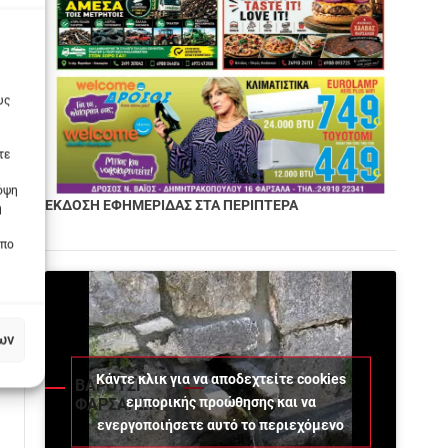
υς
τε
πόψη
ΕΚΔΟΣΗ ΕΦΗΜΕΡΙΔΑΣ ΣΤΑ ΠΕΡΙΠΤΕΡΑ
η
οπο
ων
Κάντε κλικ για να αποδεχτείτε cookies
ΒΑΡΟΥΣΙ
εμπορικής προώθησης και να
ΦΑΡΣΑΛΩΝ
ενεργοποιήσετε αυτό το περιεχόμενο