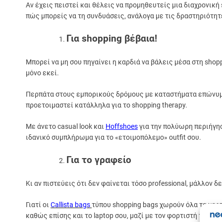
Αν έχεις πειστεί και θέλεις να προμηθευτείς μια διαχρονική
πώς μπορείς να τη συνδυάσεις, ανάλογα με τις δραστηριότητ
Για
shopping
βέβαια!
Μπορεί να μη σου πηγαίνει η καρδιά να βάλεις μέσα στη sho
μόνο εκεί.
Περπάτα στους εμπορικούς δρόμους με καταστήματα επώνυμη
προετοιμαστεί κατάλληλα για το shopping therapy.
Με άνετο casual look και
Hoffshoes
για την πολύωρη περιήγησ
ιδανικό συμπλήρωμα για το «ετοιμοπόλεμο» outfit σου.
Για το γραφείο
Κι αν πιστεύεις ότι δεν φαίνεται τόσο professional, μάλλον δ
Γιατί οι
Callista bags
τύπου shopping bags χωρούν όλα τα χαρ
καθώς επίσης και το laptop σου, μαζί με τον φορτιστή του.