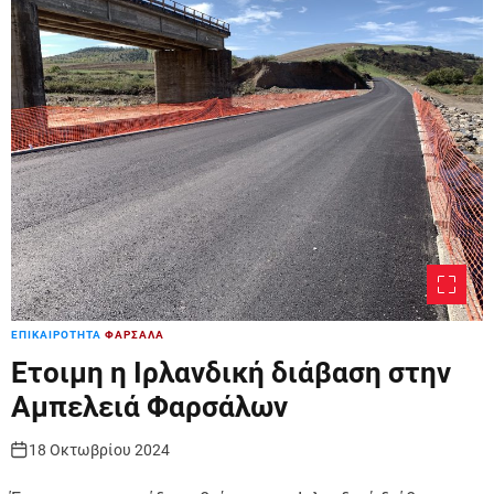
r
m
o
d
e
ΕΠΙΚΑΙΡΟΤΗΤΑ
ΦΑΡΣΑΛΑ
Έτοιμη η Ιρλανδική διάβαση στην
Αμπελειά Φαρσάλων
18 Οκτωβρίου 2024