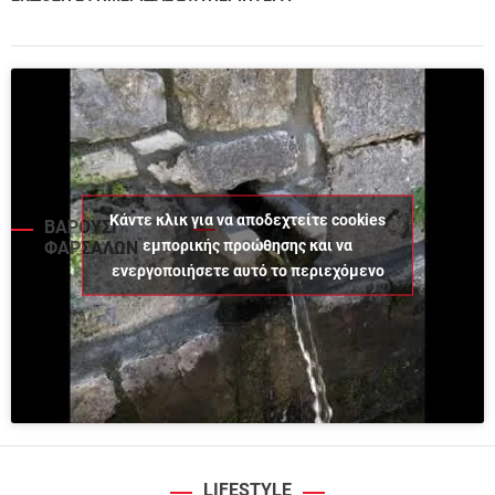
Κάντε κλικ για να αποδεχτείτε cookies
ΒΑΡΟΥΣΙ
εμπορικής προώθησης και να
ΦΑΡΣΑΛΩΝ
ενεργοποιήσετε αυτό το περιεχόμενο
LIFESTYLE