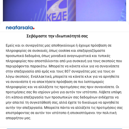
Σεβόμαστε την ιδιωτικότητά σας
Εμείς και οι συνεργάτες μας αποθηκεύουμε ή έχουμε πρόσβαση σε
πληροφορίες σε συσκευές, όπως cookies και επεξεργαζόμαστε
προσωπικά δεδομένα, όπως μοναδικά αναγνωριστικά και τυπικές
πληροφορίες που αποστέλλονται από μια συσκευή για τους σκοπούς που
περιγράφονται παρακάτω. Μπορείτε να κάνετε κλικ για να συναινέσετε
στην επεξεργασία από εμάς και τους 807 συνεργάτες μας για τους εν
λόγω σκοπούς. Εναλλακτικά, μπορείτε να κάνετε κλικ για να αρνηθείτε
ΕΛΛΑΔΑ
να συναινέστε ή να αποκτήσετε πρόσβαση σε πιο λεπτομερείς
πληροφορίες και να αλλάξετε τις προτιμήσεις σας πριν συναινέσετε. Οι
Τοποθέτηση Προέδρου της ΠΕΔ
προτιμήσεις σας θα ισχύουν μόνο για αυτόν τον ιστότοπο. Λάβετε υπόψη
Θεσσαλίας στο συνέδριο της ΚΕΔΕ
ότι κάποια επεξεργασία των προσωπικών σας δεδομένων ενδέχεται να
μην απαιτεί τη συγκατάθεσή σας, αλλά έχετε το δικαίωμα να αρνηθείτε
αυτήν την επεξεργασία. Μπορείτε πάντα να αλλάξετε τις προτιμήσεις σας
8 Νοεμβρίου 2024
επιστρέφοντας σε αυτόν τον ιστότοπο ή επισκεπτόμενοι την πολιτική
απορρήτου μας.
Ν. Σακκάς στο Συνέδριο της ΚΕΔΕ: Να γίνει το μεγάλο