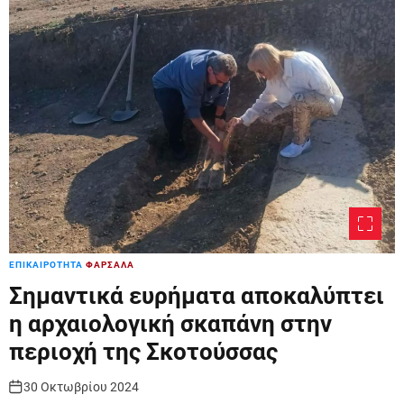
r
m
o
d
e
ΕΠΙΚΑΙΡΟΤΗΤΑ
ΦΑΡΣΑΛΑ
Σημαντικά ευρήματα αποκαλύπτει
η αρχαιολογική σκαπάνη στην
περιοχή της Σκοτούσσας
30 Οκτωβρίου 2024