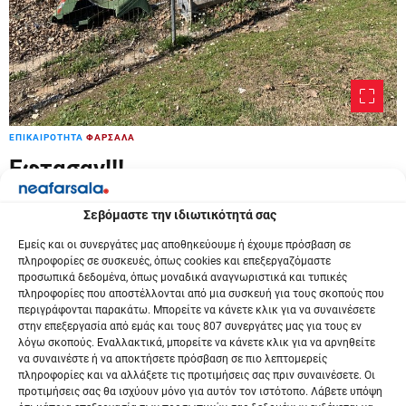
ΕΠΙΚΑΙΡΟΤΗΤΑ
ΦΑΡΣΑΛΑ
Έφτασαν!!!
7 Μαρτίου 2025
Σεβόμαστε την ιδιωτικότητά σας
Όπως κάθε χρόνο, έτσι και φέτος έφτασαν οι νέοι κάδοι
Εμείς και οι συνεργάτες μας αποθηκεύουμε ή έχουμε πρόσβαση σε
πληροφορίες σε συσκευές, όπως cookies και επεξεργαζόμαστε
απορριμμάτων στον Δήμο.
προσωπικά δεδομένα, όπως μοναδικά αναγνωριστικά και τυπικές
πληροφορίες που αποστέλλονται από μια συσκευή για τους σκοπούς που
περιγράφονται παρακάτω. Μπορείτε να κάνετε κλικ για να συναινέσετε
στην επεξεργασία από εμάς και τους 807 συνεργάτες μας για τους εν
λόγω σκοπούς. Εναλλακτικά, μπορείτε να κάνετε κλικ για να αρνηθείτε
να συναινέστε ή να αποκτήσετε πρόσβαση σε πιο λεπτομερείς
πληροφορίες και να αλλάξετε τις προτιμήσεις σας πριν συναινέσετε. Οι
προτιμήσεις σας θα ισχύουν μόνο για αυτόν τον ιστότοπο. Λάβετε υπόψη