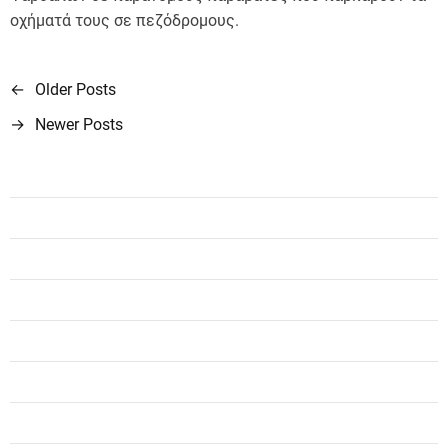
οχήματά τους σε πεζόδρομους.
←
Older Posts
Π
→
Newer Posts
λ
ο
ή
γ
η
σ
η
ά
ρ