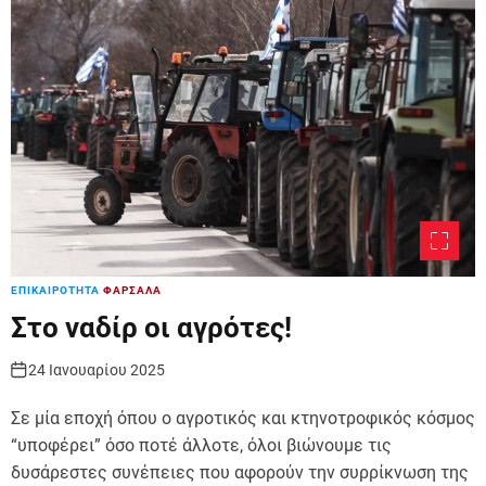
r
m
o
d
e
ΕΠΙΚΑΙΡΟΤΗΤΑ
ΦΑΡΣΑΛΑ
Στο ναδίρ οι αγρότες!
24 Ιανουαρίου 2025
Σε μία εποχή όπου ο αγροτικός και κτηνοτροφικός κόσμος
“υποφέρει” όσο ποτέ άλλοτε, όλοι βιώνουμε τις
δυσάρεστες συνέπειες που αφορούν την συρρίκνωση της