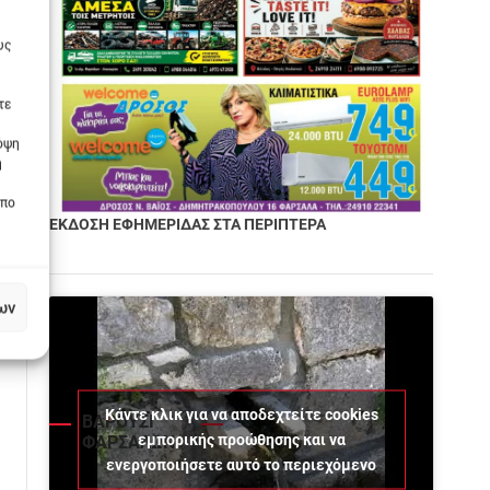
υς
τε
πόψη
η
οπο
ΕΚΔΟΣΗ ΕΦΗΜΕΡΙΔΑΣ ΣΤΑ ΠΕΡΙΠΤΕΡΑ
ων
Κάντε κλικ για να αποδεχτείτε cookies
ΒΑΡΟΥΣΙ
εμπορικής προώθησης και να
ΦΑΡΣΑΛΩΝ
ενεργοποιήσετε αυτό το περιεχόμενο