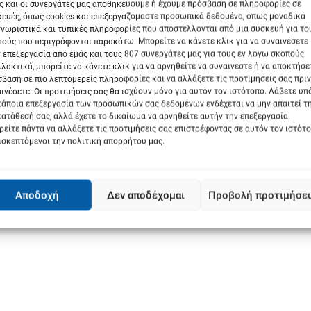
ς και οι συνεργάτες μας αποθηκεύουμε ή έχουμε πρόσβαση σε πληροφορίες σε
ευές, όπως cookies και επεξεργαζόμαστε προσωπικά δεδομένα, όπως μοναδικά
νωριστικά και τυπικές πληροφορίες που αποστέλλονται από μια συσκευή για το
ούς που περιγράφονται παρακάτω. Μπορείτε να κάνετε κλικ για να συναινέσετε
 επεξεργασία από εμάς και τους 807 συνεργάτες μας για τους εν λόγω σκοπούς.
λακτικά, μπορείτε να κάνετε κλικ για να αρνηθείτε να συναινέστε ή να αποκτήσε
βαση σε πιο λεπτομερείς πληροφορίες και να αλλάξετε τις προτιμήσεις σας πριν
ινέσετε. Οι προτιμήσεις σας θα ισχύουν μόνο για αυτόν τον ιστότοπο. Λάβετε υ
κάποια επεξεργασία των προσωπικών σας δεδομένων ενδέχεται να μην απαιτεί τ
ατάθεσή σας, αλλά έχετε το δικαίωμα να αρνηθείτε αυτήν την επεξεργασία.
είτε πάντα να αλλάξετε τις προτιμήσεις σας επιστρέφοντας σε αυτόν τον ιστότ
ισκεπτόμενοι την πολιτική απορρήτου μας.
Αποδοχή
Δεν αποδέχομαι
Προβολή προτιμήσε