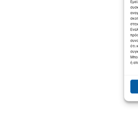
Εμεί
συσκ
αναγ
σκοπ
στην
Εναλ
πρόσ
συνα
ότι 
συγκ
Μπορ
ή επ