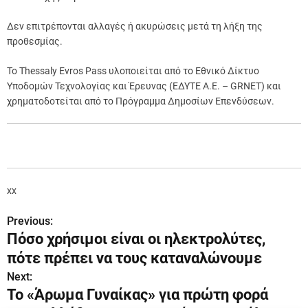
Δεν επιτρέπονται αλλαγές ή ακυρώσεις μετά τη λήξη της
προθεσμίας.
Το Thessaly Evros Pass υλοποιείται από το Εθνικό Δίκτυο
Υποδομών Τεχνολογίας και Έρευνας (ΕΔΥΤΕ Α.Ε. – GRNET) και
χρηματοδοτείται από το Πρόγραμμα Δημοσίων Επενδύσεων.
xx
Previous:
Π
Πόσο χρήσιμοι είναι οι ηλεκτρολύτες,
λ
πότε πρέπει να τους καταναλώνουμε
ο
Next:
Το «Άρωμα Γυναίκας» για πρώτη φορά
ή