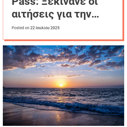
Pass: Ξεκινάνε οι
r
m
αιτήσεις για την
o
d
επιδότηση
e
Posted on
22 Ιουλίου 2025
διακοπών