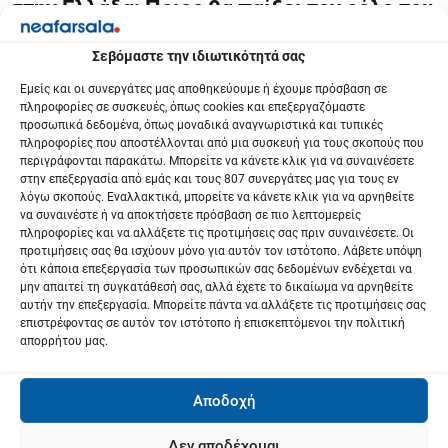
στην Ελλάδα: Ποιος θα παίξει τον ρόλο του
γ
Αλ Πατσίνο
Σεβόμαστε την ιδιωτικότητά σας
η
Εμείς και οι συνεργάτες μας αποθηκεύουμε ή έχουμε πρόσβαση σε
σ
πληροφορίες σε συσκευές, όπως cookies και επεξεργαζόμαστε
προσωπικά δεδομένα, όπως μοναδικά αναγνωριστικά και τυπικές
η
πληροφορίες που αποστέλλονται από μια συσκευή για τους σκοπούς που
περιγράφονται παρακάτω. Μπορείτε να κάνετε κλικ για να συναινέσετε
ά
στην επεξεργασία από εμάς και τους 807 συνεργάτες μας για τους εν
λόγω σκοπούς. Εναλλακτικά, μπορείτε να κάνετε κλικ για να αρνηθείτε
ρ
να συναινέστε ή να αποκτήσετε πρόσβαση σε πιο λεπτομερείς
πληροφορίες και να αλλάξετε τις προτιμήσεις σας πριν συναινέσετε. Οι
προτιμήσεις σας θα ισχύουν μόνο για αυτόν τον ιστότοπο. Λάβετε υπόψη
θ
ότι κάποια επεξεργασία των προσωπικών σας δεδομένων ενδέχεται να
μην απαιτεί τη συγκατάθεσή σας, αλλά έχετε το δικαίωμα να αρνηθείτε
ρ
αυτήν την επεξεργασία. Μπορείτε πάντα να αλλάξετε τις προτιμήσεις σας
επιστρέφοντας σε αυτόν τον ιστότοπο ή επισκεπτόμενοι την πολιτική
ω
απορρήτου μας.
ν
Αποδοχή
Δεν αποδέχομαι