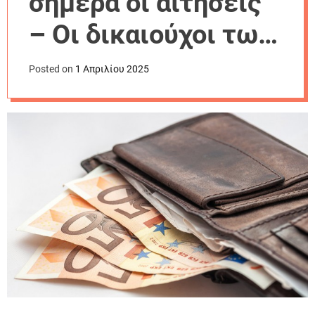
σήμερα οι αιτήσεις
r
m
– Οι δικαιούχοι των
o
d
150€
e
Posted on
1 Απριλίου 2025