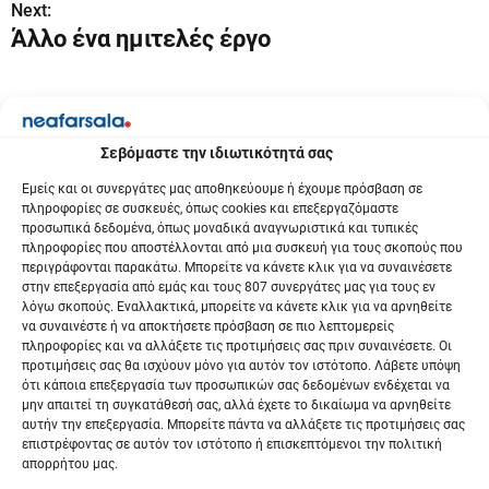
Next:
Άλλο ένα ημιτελές έργο
ο
ή
γ
Σεβόμαστε την ιδιωτικότητά σας
η
Εμείς και οι συνεργάτες μας αποθηκεύουμε ή έχουμε πρόσβαση σε
σ
πληροφορίες σε συσκευές, όπως cookies και επεξεργαζόμαστε
προσωπικά δεδομένα, όπως μοναδικά αναγνωριστικά και τυπικές
η
πληροφορίες που αποστέλλονται από μια συσκευή για τους σκοπούς που
περιγράφονται παρακάτω. Μπορείτε να κάνετε κλικ για να συναινέσετε
ά
στην επεξεργασία από εμάς και τους 807 συνεργάτες μας για τους εν
λόγω σκοπούς. Εναλλακτικά, μπορείτε να κάνετε κλικ για να αρνηθείτε
ρ
να συναινέστε ή να αποκτήσετε πρόσβαση σε πιο λεπτομερείς
πληροφορίες και να αλλάξετε τις προτιμήσεις σας πριν συναινέσετε. Οι
θ
προτιμήσεις σας θα ισχύουν μόνο για αυτόν τον ιστότοπο. Λάβετε υπόψη
ότι κάποια επεξεργασία των προσωπικών σας δεδομένων ενδέχεται να
μην απαιτεί τη συγκατάθεσή σας, αλλά έχετε το δικαίωμα να αρνηθείτε
ρ
αυτήν την επεξεργασία. Μπορείτε πάντα να αλλάξετε τις προτιμήσεις σας
επιστρέφοντας σε αυτόν τον ιστότοπο ή επισκεπτόμενοι την πολιτική
ω
απορρήτου μας.